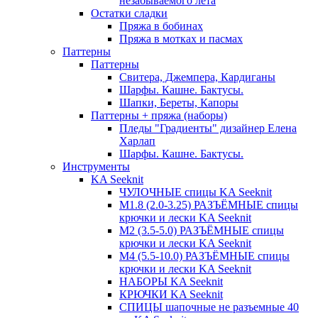
незабываемого лета
Остатки сладки
Пряжа в бобинах
Пряжа в мотках и пасмах
Паттерны
Паттерны
Свитера, Джемпера, Кардиганы
Шарфы. Кашне. Бактусы.
Шапки, Береты, Капоры
Паттерны + пряжа (наборы)
Пледы "Градиенты" дизайнер Елена
Харлап
Шарфы. Кашне. Бактусы.
Инструменты
KA Seeknit
ЧУЛОЧНЫЕ спицы KA Seeknit
М1.8 (2.0-3.25) РАЗЪЁМНЫЕ спицы
крючки и лески KA Seeknit
М2 (3.5-5.0) РАЗЪЁМНЫЕ спицы
крючки и лески KA Seeknit
М4 (5.5-10.0) РАЗЪЁМНЫЕ спицы
крючки и лески KA Seeknit
НАБОРЫ KA Seeknit
КРЮЧКИ KA Seeknit
СПИЦЫ шапочные не разъемные 40