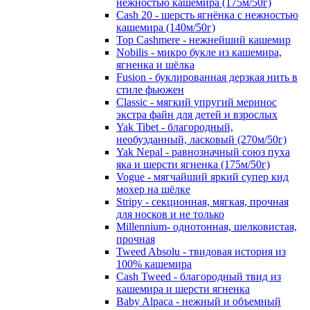
нежностью кашемира (175м/50г)
Cash 20 - шерсть ягнёнка с нежностью
кашемира (140м/50г)
Top Cashmere - нежнейший кашемир
Nobilis - микро букле из кашемира,
ягненка и шёлка
Fusion - буклированная дерзкая нить в
стиле фьюжен
Classic - мягкий упругий меринос
экстра файн для детей и взрослых
Yak Tibet - благородный,
необузданный, ласковый (270м/50г)
Yak Nepal - равнозначный союз пуха
яка и шерсти ягненка (175м/50г)
Vogue - мягчайший яркий супер кид
мохер на шёлке
Stripy - секционная, мягкая, прочная
для носков и не только
Millennium- однотонная, шелковистая,
прочная
Tweed Absolu - твидовая история из
100% кашемира
Cash Tweed - благородный твид из
кашемира и шерсти ягненка
Baby Alpaca - нежный и объемный