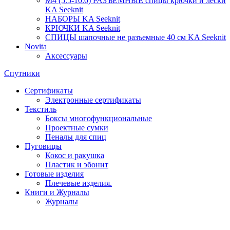
М4 (5.5-10.0) РАЗЪЁМНЫЕ спицы крючки и лески
KA Seeknit
НАБОРЫ KA Seeknit
КРЮЧКИ KA Seeknit
СПИЦЫ шапочные не разъемные 40 см KA Seeknit
Novita
Аксессуары
Спутники
Сертификаты
Электронные сертификаты
Текстиль
Боксы многофункциональные
Проектные сумки
Пеналы для спиц
Пуговицы
Кокос и ракушка
Пластик и эбонит
Готовые изделия
Плечевые изделия.
Книги и Журналы
Журналы