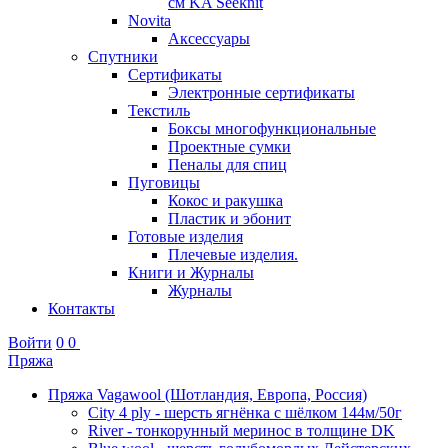
см KA Seeknit
Novita
Аксессуары
Спутники
Сертификаты
Электронные сертификаты
Текстиль
Боксы многофункциональные
Проектные сумки
Пеналы для спиц
Пуговицы
Кокос и ракушка
Пластик и эбонит
Готовые изделия
Плечевые изделия.
Книги и Журналы
Журналы
Контакты
Войти
0
0
Пряжа
Пряжа Vagawool (Шотландия, Европа, Россия)
City 4 ply - шерсть ягнёнка с шёлком 144м/50г
River - тонкорунный меринос в толщине DK