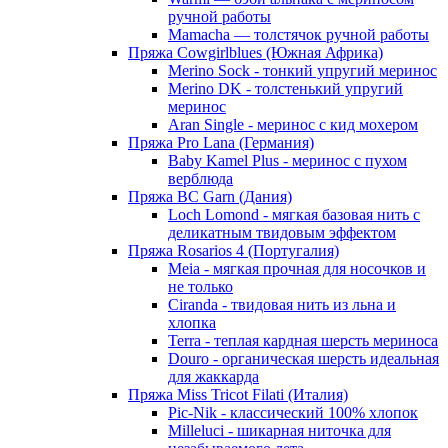
ручной работы
Mamacha — толстячок ручной работы
Пряжа Cowgirlblues (Южная Африка)
Merino Sock - тонкий упругий меринос
Merino DK - толстенький упругий
меринос
Aran Single - меринос с кид мохером
Пряжа Pro Lana (Германия)
Baby Kamel Plus - меринос с пухом
верблюда
Пряжа BC Garn (Дания)
Loch Lomond - мягкая базовая нить с
деликатным твидовым эффектом
Пряжа Rosarios 4 (Португалия)
Meia - мягкая прочная для носочков и
не только
Ciranda - твидовая нить из льна и
хлопка
Terra - теплая кардная шерсть мериноса
Douro - органическая шерсть идеальная
для жаккарда
Пряжа Miss Tricot Filati (Италия)
Pic-Nik - классический 100% хлопок
Milleluci - шикарная ниточка для