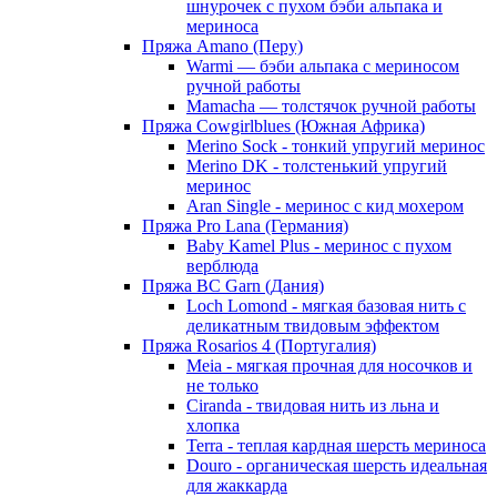
шнурочек с пухом бэби альпака и
мериноса
Пряжа Amano (Перу)
Warmi — бэби альпака с мериносом
ручной работы
Mamacha — толстячок ручной работы
Пряжа Cowgirlblues (Южная Африка)
Merino Sock - тонкий упругий меринос
Merino DK - толстенький упругий
меринос
Aran Single - меринос с кид мохером
Пряжа Pro Lana (Германия)
Baby Kamel Plus - меринос с пухом
верблюда
Пряжа BC Garn (Дания)
Loch Lomond - мягкая базовая нить с
деликатным твидовым эффектом
Пряжа Rosarios 4 (Португалия)
Meia - мягкая прочная для носочков и
не только
Ciranda - твидовая нить из льна и
хлопка
Terra - теплая кардная шерсть мериноса
Douro - органическая шерсть идеальная
для жаккарда