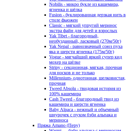
Nobilis - микро букле из кашемира,
ягненка и шёлка
Fusion - буклированная дерзкая нить в
стиле фьюжен
Classic - мягкий упругий меринос
экстра файн для детей и взрослых
Yak Tibet - благородный,
необузданный, ласковый (270м/50г)
Yak Nepal - равнозначный союз пуха
яка и шерсти ягненка (175м/50г)
Vogue - мягчайший яркий супер кид
мохер на шёлке
Stripy - секционная, мягкая, прочная
для носков и не только
Millennium- однотонная, шелковистая,
прочная
Tweed Absolu - твидовая история из
100% кашемира
Cash Tweed - благородный твид из
кашемира и шерсти ягненка
Baby Alpaca - нежный и объемный
шнурочек с пухом бэби альпака и
мериноса
Пряжа Amano (Перу)
Warmi — бэби альпака с мериносом