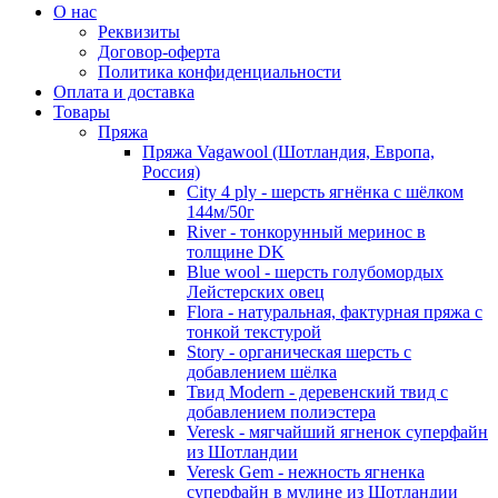
О нас
Реквизиты
Договор-оферта
Политика конфиденциальности
Оплата и доставка
Товары
Пряжа
Пряжа Vagawool (Шотландия, Европа,
Россия)
City 4 ply - шерсть ягнёнка с шёлком
144м/50г
River - тонкорунный меринос в
толщине DK
Blue wool - шерсть голубомордых
Лейстерских овец
Flora - натуральная, фактурная пряжа с
тонкой текстурой
Story - органическая шерсть с
добавлением шёлка
Твид Modern - деревенский твид с
добавлением полиэстера
Veresk - мягчайший ягненок суперфайн
из Шотландии
Veresk Gem - нежность ягненка
суперфайн в мулине из Шотландии