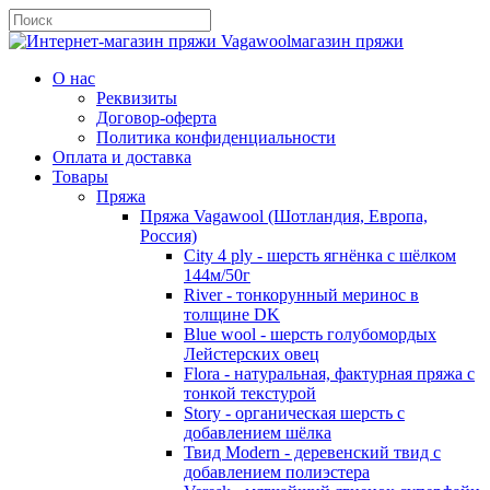
магазин пряжи
О нас
Реквизиты
Договор-оферта
Политика конфиденциальности
Оплата и доставка
Товары
Пряжа
Пряжа Vagawool (Шотландия, Европа,
Россия)
City 4 ply - шерсть ягнёнка с шёлком
144м/50г
River - тонкорунный меринос в
толщине DK
Blue wool - шерсть голубомордых
Лейстерских овец
Flora - натуральная, фактурная пряжа с
тонкой текстурой
Story - органическая шерсть с
добавлением шёлка
Твид Modern - деревенский твид с
добавлением полиэстера