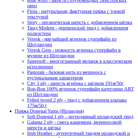
Blue wool - шерсть голубомордых Лейстерских
овец
Flora - натуральная, фактурная пряжа с тонкой
текстурой
Story - органическая шерсть с добавлением шёлка
Твид Modern - деревенский твид с добавлением
полиэстера
Veresk - мягчайший ягненок суперфайн из
Шотландии
Veresk Gem - нежность ягненка суперфайн в
мулине из Шотландии
Supersoft - многогранный меланж в классическом
исполнении
Pastorale - базовая нить из мериноса с
рустикальным характером
City 3 ply - шерсть ягнёнка с шёлком 191м/50г
Bon-Bon 100% ягненок суперфайн категории ART
из Шотландии
Felted tweed 2 ply - твид с добавлением альпака
175м/50 г
Пряжа Donegal Yarns (Ирландия)
Soft Donegal 1 ply - легендарный ирландский твид
Galanta 2 ply - смесь кашемира, мериносовой
шерсти и шёлка
Irish Heather - аутентичный тандем ирландской и