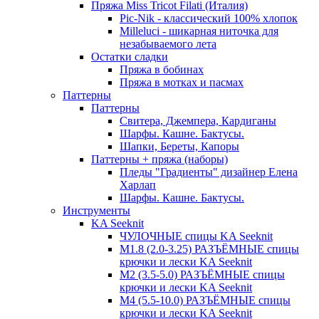
Пряжа Miss Tricot Filati (Италия)
Pic-Nik - классический 100% хлопок
Milleluci - шикарная ниточка для
незабываемого лета
Остатки сладки
Пряжа в бобинах
Пряжа в мотках и пасмах
Паттерны
Паттерны
Свитера, Джемпера, Кардиганы
Шарфы. Кашне. Бактусы.
Шапки, Береты, Капоры
Паттерны + пряжа (наборы)
Пледы "Градиенты" дизайнер Елена
Харлап
Шарфы. Кашне. Бактусы.
Инструменты
KA Seeknit
ЧУЛОЧНЫЕ спицы KA Seeknit
М1.8 (2.0-3.25) РАЗЪЁМНЫЕ спицы
крючки и лески KA Seeknit
М2 (3.5-5.0) РАЗЪЁМНЫЕ спицы
крючки и лески KA Seeknit
М4 (5.5-10.0) РАЗЪЁМНЫЕ спицы
крючки и лески KA Seeknit