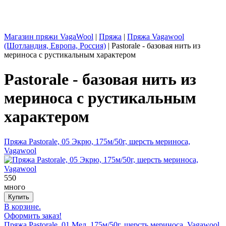
Магазин пряжи VagaWool
|
Пряжа
|
Пряжа Vagawool
(Шотландия, Европа, Россия)
|
Pastorale - базовая нить из
мериноса с рустикальным характером
Pastorale - базовая нить из
мериноса с рустикальным
характером
Пряжа Pastorale, 05 Экрю, 175м/50г, шерсть мериноса,
Vagawool
550
много
В корзине.
Оформить заказ!
Пряжа Pastorale, 01 Мел, 175м/50г, шерсть мериноса, Vagawool