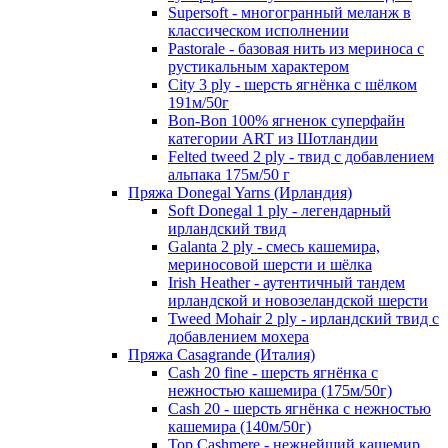
Supersoft - многогранный меланж в
классическом исполнении
Pastorale - базовая нить из мериноса с
рустикальным характером
City 3 ply - шерсть ягнёнка с шёлком
191м/50г
Bon-Bon 100% ягненок суперфайн
категории ART из Шотландии
Felted tweed 2 ply - твид с добавлением
альпака 175м/50 г
Пряжа Donegal Yarns (Ирландия)
Soft Donegal 1 ply - легендарный
ирландский твид
Galanta 2 ply - смесь кашемира,
мериносовой шерсти и шёлка
Irish Heather - аутентичный тандем
ирландской и новозеландской шерсти
Tweed Mohair 2 ply - ирландский твид с
добавлением мохера
Пряжа Casagrande (Италия)
Cash 20 fine - шерсть ягнёнка с
нежностью кашемира (175м/50г)
Cash 20 - шерсть ягнёнка с нежностью
кашемира (140м/50г)
Top Cashmere - нежнейший кашемир