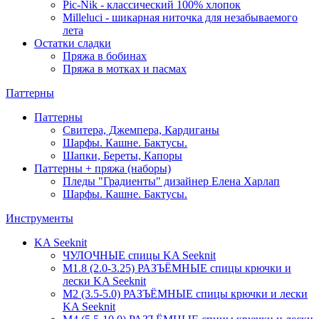
Pic-Nik - классический 100% хлопок
Milleluci - шикарная ниточка для незабываемого
лета
Остатки сладки
Пряжа в бобинах
Пряжа в мотках и пасмах
Паттерны
Паттерны
Свитера, Джемпера, Кардиганы
Шарфы. Кашне. Бактусы.
Шапки, Береты, Капоры
Паттерны + пряжа (наборы)
Пледы "Градиенты" дизайнер Елена Харлап
Шарфы. Кашне. Бактусы.
Инструменты
KA Seeknit
ЧУЛОЧНЫЕ спицы KA Seeknit
М1.8 (2.0-3.25) РАЗЪЁМНЫЕ спицы крючки и
лески KA Seeknit
М2 (3.5-5.0) РАЗЪЁМНЫЕ спицы крючки и лески
KA Seeknit