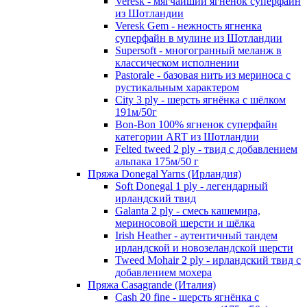
Veresk - мягчайший ягненок суперфайн
из Шотландии
Veresk Gem - нежность ягненка
суперфайн в мулине из Шотландии
Supersoft - многогранный меланж в
классическом исполнении
Pastorale - базовая нить из мериноса с
рустикальным характером
City 3 ply - шерсть ягнёнка с шёлком
191м/50г
Bon-Bon 100% ягненок суперфайн
категории ART из Шотландии
Felted tweed 2 ply - твид с добавлением
альпака 175м/50 г
Пряжа Donegal Yarns (Ирландия)
Soft Donegal 1 ply - легендарный
ирландский твид
Galanta 2 ply - смесь кашемира,
мериносовой шерсти и шёлка
Irish Heather - аутентичный тандем
ирландской и новозеландской шерсти
Tweed Mohair 2 ply - ирландский твид с
добавлением мохера
Пряжа Casagrande (Италия)
Cash 20 fine - шерсть ягнёнка с