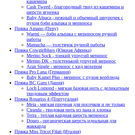
кашемира
Cash Tweed - благородный твид из кашемира и
шерсти ягненка
Baby Alpaca - нежный и объемный шнурочек с
пухом бэби альпака и мериноса
Пряжа Amano (Перу)
Warmi — бэби альпака с мериносом ручной
работы
Mamacha — толстячок ручной работы
Пряжа Cowgirlblues (Южная Африка)
Merino Sock - тонкий упругий меринос
Merino DK - толстенький упругий меринос
Aran Single - меринос с кид мохером
Пряжа Pro Lana (Германия)
Baby Kamel Plus - меринос с пухом верблюда
Пряжа BC Garn (Дания)
Loch Lomond - мягкая базовая нить с деликатным
твидовым эффектом
Пряжа Rosarios 4 (Португалия)
Meia - мягкая прочная для носочков и не только
Ciranda - твидовая нить из льна и хлопка
Terra - теплая кардная шерсть мериноса
Douro - органическая шерсть идеальная для
жаккарда
Пряжа Miss Tricot Filati (Италия)