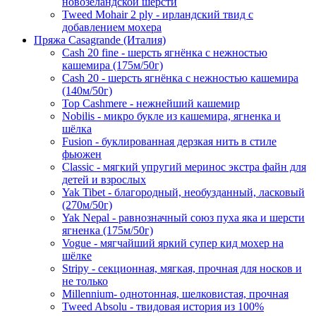
новозеландской шерсти
Tweed Mohair 2 ply - ирландский твид с
добавлением мохера
Пряжа Casagrande (Италия)
Cash 20 fine - шерсть ягнёнка с нежностью
кашемира (175м/50г)
Cash 20 - шерсть ягнёнка с нежностью кашемира
(140м/50г)
Top Cashmere - нежнейший кашемир
Nobilis - микро букле из кашемира, ягненка и
шёлка
Fusion - буклированная дерзкая нить в стиле
фьюжен
Classic - мягкий упругий меринос экстра файн для
детей и взрослых
Yak Tibet - благородный, необузданный, ласковый
(270м/50г)
Yak Nepal - равнозначный союз пуха яка и шерсти
ягненка (175м/50г)
Vogue - мягчайший яркий супер кид мохер на
шёлке
Stripy - секционная, мягкая, прочная для носков и
не только
Millennium- однотонная, шелковистая, прочная
Tweed Absolu - твидовая история из 100%