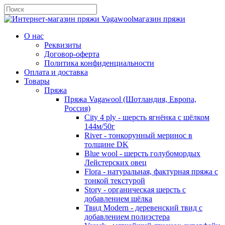
магазин пряжи
О нас
Реквизиты
Договор-оферта
Политика конфиденциальности
Оплата и доставка
Товары
Пряжа
Пряжа Vagawool (Шотландия, Европа,
Россия)
City 4 ply - шерсть ягнёнка с шёлком
144м/50г
River - тонкорунный меринос в
толщине DK
Blue wool - шерсть голубомордых
Лейстерских овец
Flora - натуральная, фактурная пряжа с
тонкой текстурой
Story - органическая шерсть с
добавлением шёлка
Твид Modern - деревенский твид с
добавлением полиэстера