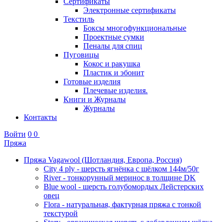
Сертификаты
Электронные сертификаты
Текстиль
Боксы многофункциональные
Проектные сумки
Пеналы для спиц
Пуговицы
Кокос и ракушка
Пластик и эбонит
Готовые изделия
Плечевые изделия.
Книги и Журналы
Журналы
Контакты
Войти
0
0
Пряжа
Пряжа Vagawool (Шотландия, Европа, Россия)
City 4 ply - шерсть ягнёнка с шёлком 144м/50г
River - тонкорунный меринос в толщине DK
Blue wool - шерсть голубомордых Лейстерских
овец
Flora - натуральная, фактурная пряжа с тонкой
текстурой