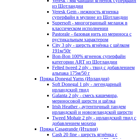
Veresk - мягчайший ягненок суперфайн
из Шотландии
Veresk Gem - нежность ягненка
суперфайн в мулине из Шотландии
Supersoft - многогранный меланж в
классическом исполнении
Pastorale - базовая нить из мериноса с
рустикальным характером
City 3 ply - шерсть ягнёнка с шёлком
191м/50г
Bon-Bon 100% ягненок суперфайн
категории ART из Шотландии
Felted tweed 2 ply - твид с добавлением
альпака 175м/50 г
Пряжа Donegal Yarns (Ирландия)
Soft Donegal 1 ply - легендарный
ирландский твид
Galanta 2 ply - смесь кашемира,
мериносовой шерсти и шёлка
Irish Heather - аутентичный тандем
ирландской и новозеландской шерсти
Tweed Mohair 2 ply - ирландский твид с
добавлением мохера
Пряжа Casagrande (Италия)
Cash 20 fine - шерсть ягнёнка с