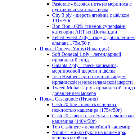
Pastorale - базовая нить из мериноса с
рустикальным характером
City 3 ply - шерсть ягнёнка с шёлком
191м/50г
Bon-Bon 100% ягненок суперфайн
категории ART из Шотландии
Felted tweed 2 ply - твид с добавлением
альпака 175м/50 г
Пряжа Donegal Yarns (Ирландия)
Soft Donegal 1 ply - легендарный
ирландский твид
Galanta 2 ply - смесь кашемира,
мериносовой шерсти и шёлка
Irish Heather - аутентичный тандем
ирландской и новозеландской шерсти
Tweed Mohair 2 ply - ирландский твид с
добавлением мохера
Пряжа Casagrande (Италия)
Cash 20 fine - шерсть ягнёнка с
нежностью кашемира (175м/50г)
Cash 20 - шерсть ягнёнка с нежностью
кашемира (140м/50г)
Top Cashmere - нежнейший кашемир
Nobilis - микро букле из кашемира,
ягненка и шёлка