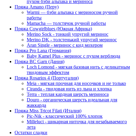
пухом бэби альпака и мериноса
Пряжа Amano (Перу)
Warmi — бэби альпака с мериносом ручной
работы
Mamacha — толстячок ручной работы
Пряжа Cowgirlblues (Южная Африка)
Merino Sock - тонкий упругий меринос
Merino DK - толстенький упругий меринос
Aran Single - меринос с кид мохером
Пряжа Pro Lana (Германия)
Baby Kamel Plus - меринос с пухом верблюда
Пряжа BC Garn (Дания)
Loch Lomond - мягкая базовая нить с деликатным
твидовым эффектом
Пряжа Rosarios 4 (Португалия)
Meia - мягкая прочная для носочков и не только
Ciranda - твидовая нить из льна и хлопка
Terra - теплая кардная шерсть мериноса
Douro - органическая шерсть идеальная для
жаккарда
Пряжа Miss Tricot Filati (Италия)
Pic-Nik - классический 100% хлопок
Milleluci - шикарная ниточка для незабываемого
лета
Остатки сладки