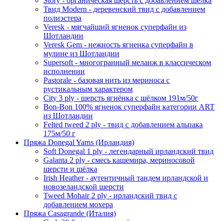
Story - органическая шерсть с добавлением шёлка
Твид Modern - деревенский твид с добавлением
полиэстера
Veresk - мягчайший ягненок суперфайн из
Шотландии
Veresk Gem - нежность ягненка суперфайн в
мулине из Шотландии
Supersoft - многогранный меланж в классическом
исполнении
Pastorale - базовая нить из мериноса с
рустикальным характером
City 3 ply - шерсть ягнёнка с шёлком 191м/50г
Bon-Bon 100% ягненок суперфайн категории ART
из Шотландии
Felted tweed 2 ply - твид с добавлением альпака
175м/50 г
Пряжа Donegal Yarns (Ирландия)
Soft Donegal 1 ply - легендарный ирландский твид
Galanta 2 ply - смесь кашемира, мериносовой
шерсти и шёлка
Irish Heather - аутентичный тандем ирландской и
новозеландской шерсти
Tweed Mohair 2 ply - ирландский твид с
добавлением мохера
Пряжа Casagrande (Италия)