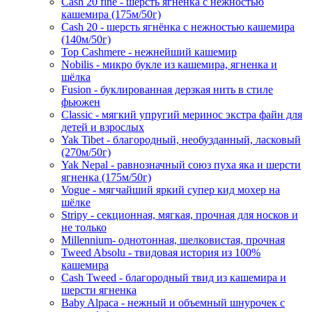
Cash 20 fine - шерсть ягнёнка с нежностью
кашемира (175м/50г)
Cash 20 - шерсть ягнёнка с нежностью кашемира
(140м/50г)
Top Cashmere - нежнейший кашемир
Nobilis - микро букле из кашемира, ягненка и
шёлка
Fusion - буклированная дерзкая нить в стиле
фьюжен
Classic - мягкий упругий меринос экстра файн для
детей и взрослых
Yak Tibet - благородный, необузданный, ласковый
(270м/50г)
Yak Nepal - равнозначный союз пуха яка и шерсти
ягненка (175м/50г)
Vogue - мягчайший яркий супер кид мохер на
шёлке
Stripy - секционная, мягкая, прочная для носков и
не только
Millennium- однотонная, шелковистая, прочная
Tweed Absolu - твидовая история из 100%
кашемира
Cash Tweed - благородный твид из кашемира и
шерсти ягненка
Baby Alpaca - нежный и объемный шнурочек с