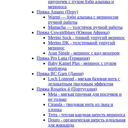
шнурочек с пухом бэби альпака и
мериноса
Пряжа Amano (Перу)
Warmi — бэби альпака с мериносом
ручной работы
Mamacha — толстячок ручной работы
Пряжа Cowgirlblues (Южная Африка)
Merino Sock - тонкий упругий меринос
Merino DK - толстенький упругий
меринос
Aran Single - меринос с кид мохером
Пряжа Pro Lana (Германия)
Baby Kamel Plus - меринос с пухом
верблюда
Пряжа BC Garn (Дания)
Loch Lomond - мягкая базовая нить с
деликатным твидовым эффектом
Пряжа Rosarios 4 (Португалия)
Meia - мягкая прочная для носочков и
не только
Ciranda - твидовая нить из льна и
хлопка
Terra - теплая кардная шерсть мериноса
Douro - органическая шерсть идеальная
для жаккарда