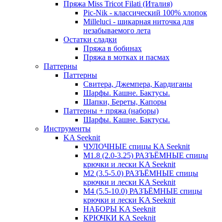
Пряжа Miss Tricot Filati (Италия)
Pic-Nik - классический 100% хлопок
Milleluci - шикарная ниточка для
незабываемого лета
Остатки сладки
Пряжа в бобинах
Пряжа в мотках и пасмах
Паттерны
Паттерны
Свитера, Джемпера, Кардиганы
Шарфы. Кашне. Бактусы.
Шапки, Береты, Капоры
Паттерны + пряжа (наборы)
Шарфы. Кашне. Бактусы.
Инструменты
KA Seeknit
ЧУЛОЧНЫЕ спицы KA Seeknit
М1.8 (2.0-3.25) РАЗЪЁМНЫЕ спицы
крючки и лески KA Seeknit
М2 (3.5-5.0) РАЗЪЁМНЫЕ спицы
крючки и лески KA Seeknit
М4 (5.5-10.0) РАЗЪЁМНЫЕ спицы
крючки и лески KA Seeknit
НАБОРЫ KA Seeknit
КРЮЧКИ KA Seeknit