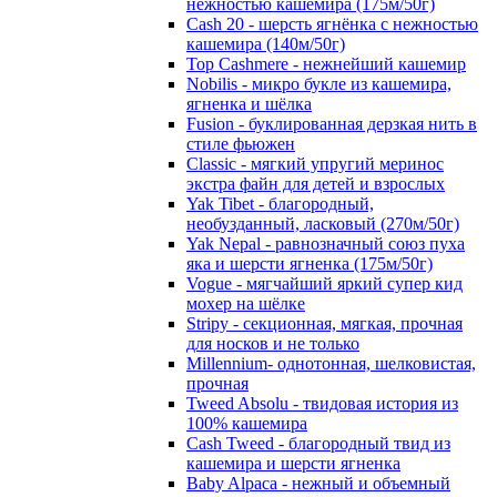
нежностью кашемира (175м/50г)
Cash 20 - шерсть ягнёнка с нежностью
кашемира (140м/50г)
Top Cashmere - нежнейший кашемир
Nobilis - микро букле из кашемира,
ягненка и шёлка
Fusion - буклированная дерзкая нить в
стиле фьюжен
Classic - мягкий упругий меринос
экстра файн для детей и взрослых
Yak Tibet - благородный,
необузданный, ласковый (270м/50г)
Yak Nepal - равнозначный союз пуха
яка и шерсти ягненка (175м/50г)
Vogue - мягчайший яркий супер кид
мохер на шёлке
Stripy - секционная, мягкая, прочная
для носков и не только
Millennium- однотонная, шелковистая,
прочная
Tweed Absolu - твидовая история из
100% кашемира
Cash Tweed - благородный твид из
кашемира и шерсти ягненка
Baby Alpaca - нежный и объемный