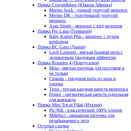
Пряжа Cowgirlblues (Южная Африка)
Merino Sock - тонкий упругий меринос
Merino DK - толстенький упругий
меринос
Aran Single - меринос с кид мохером
Пряжа Pro Lana (Германия)
Baby Kamel Plus - меринос с пухом
верблюда
Пряжа BC Garn (Дания)
Loch Lomond - мягкая базовая нить с
деликатным твидовым эффектом
Пряжа Rosarios 4 (Португалия)
Meia - мягкая прочная для носочков и
не только
Ciranda - твидовая нить из льна и
хлопка
Terra - теплая кардная шерсть мериноса
Douro - органическая шерсть идеальная
для жаккарда
Пряжа Miss Tricot Filati (Италия)
Pic-Nik - классический 100% хлопок
Milleluci - шикарная ниточка для
незабываемого лета
Остатки сладки