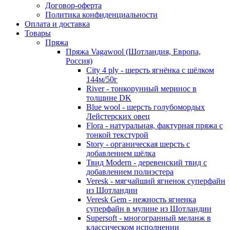
Договор-оферта
Политика конфиденциальности
Оплата и доставка
Товары
Пряжа
Пряжа Vagawool (Шотландия, Европа,
Россия)
City 4 ply - шерсть ягнёнка с шёлком
144м/50г
River - тонкорунный меринос в
толщине DK
Blue wool - шерсть голубомордых
Лейстерских овец
Flora - натуральная, фактурная пряжа с
тонкой текстурой
Story - органическая шерсть с
добавлением шёлка
Твид Modern - деревенский твид с
добавлением полиэстера
Veresk - мягчайший ягненок суперфайн
из Шотландии
Veresk Gem - нежность ягненка
суперфайн в мулине из Шотландии
Supersoft - многогранный меланж в
классическом исполнении