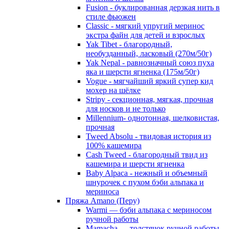
Fusion - буклированная дерзкая нить в
стиле фьюжен
Classic - мягкий упругий меринос
экстра файн для детей и взрослых
Yak Tibet - благородный,
необузданный, ласковый (270м/50г)
Yak Nepal - равнозначный союз пуха
яка и шерсти ягненка (175м/50г)
Vogue - мягчайший яркий супер кид
мохер на шёлке
Stripy - секционная, мягкая, прочная
для носков и не только
Millennium- однотонная, шелковистая,
прочная
Tweed Absolu - твидовая история из
100% кашемира
Cash Tweed - благородный твид из
кашемира и шерсти ягненка
Baby Alpaca - нежный и объемный
шнурочек с пухом бэби альпака и
мериноса
Пряжа Amano (Перу)
Warmi — бэби альпака с мериносом
ручной работы
Mamacha — толстячок ручной работы