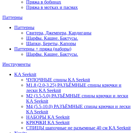
Пряжа в бобинах
Пряжа в мотках и пасмах
Паттерны
Паттерны
Свитера, Джемпера, Кардиганы
Шарфы. Кашне. Бактусы.
Шапки, Береты, Капоры
Паттерны + пряжа (наборы)
Шарфы. Кашне. Бактусы.
Инструменты
KA Seeknit
ЧУЛОЧНЫЕ спицы KA Seeknit
М1.8 (2.0-3.25) РАЗЪЁМНЫЕ спицы крючки и
лески KA Seeknit
М2 (3.5-5.0) РАЗЪЁМНЫЕ спицы крючки и лески
KA Seeknit
М4 (5.5-10.0) РАЗЪЁМНЫЕ спицы крючки и лески
KA Seeknit
НАБОРЫ KA Seeknit
КРЮЧКИ KA Seeknit
СПИЦЫ шапочные не разъемные 40 см KA Seeknit