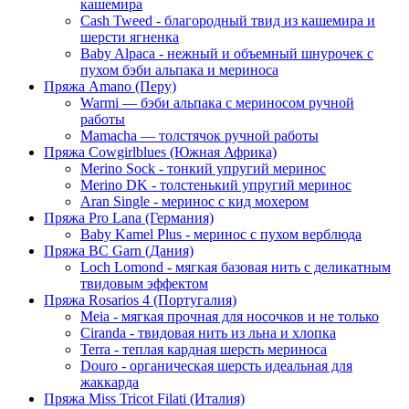
кашемира
Cash Tweed - благородный твид из кашемира и
шерсти ягненка
Baby Alpaca - нежный и объемный шнурочек с
пухом бэби альпака и мериноса
Пряжа Amano (Перу)
Warmi — бэби альпака с мериносом ручной
работы
Mamacha — толстячок ручной работы
Пряжа Cowgirlblues (Южная Африка)
Merino Sock - тонкий упругий меринос
Merino DK - толстенький упругий меринос
Aran Single - меринос с кид мохером
Пряжа Pro Lana (Германия)
Baby Kamel Plus - меринос с пухом верблюда
Пряжа BC Garn (Дания)
Loch Lomond - мягкая базовая нить с деликатным
твидовым эффектом
Пряжа Rosarios 4 (Португалия)
Meia - мягкая прочная для носочков и не только
Ciranda - твидовая нить из льна и хлопка
Terra - теплая кардная шерсть мериноса
Douro - органическая шерсть идеальная для
жаккарда
Пряжа Miss Tricot Filati (Италия)