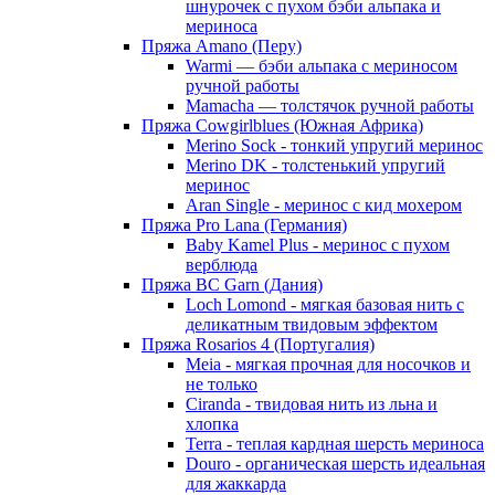
шнурочек с пухом бэби альпака и
мериноса
Пряжа Amano (Перу)
Warmi — бэби альпака с мериносом
ручной работы
Mamacha — толстячок ручной работы
Пряжа Cowgirlblues (Южная Африка)
Merino Sock - тонкий упругий меринос
Merino DK - толстенький упругий
меринос
Aran Single - меринос с кид мохером
Пряжа Pro Lana (Германия)
Baby Kamel Plus - меринос с пухом
верблюда
Пряжа BC Garn (Дания)
Loch Lomond - мягкая базовая нить с
деликатным твидовым эффектом
Пряжа Rosarios 4 (Португалия)
Meia - мягкая прочная для носочков и
не только
Ciranda - твидовая нить из льна и
хлопка
Terra - теплая кардная шерсть мериноса
Douro - органическая шерсть идеальная
для жаккарда