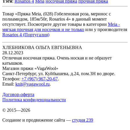
Тэги
:
Rosarios 4
Meia
носочная пряжа
прочная пряжа
Товар «Пряжа Meia, (028) Гобеленовая роза, меринос с
полиамидом, 185м/50г, Rosarios 4» в данный момент
отсутствует. Посмотрите другие товары в категории
Meia -
мягкая прочная для носочков и не только
или у производителя
Rosarios 4 (Португалия)
ХЛЕБНИКОВА ОЛЬГА ЕВГЕНЬЕВНА
28.12.2023
Отличная носочная пряжа. Очень ноская и не образует
катышков.
Магазин пряжи «VagaWool»
Санкт-Петербург, ул. Куйбышева, д.24, пом.3Н во дворе.
Телефон:
+7 (967) 967-20-67
.
Email:
knit@vagawool.ru
.
Договор-оферта
Политика конфиденциальности
© 2015—2026
Создание и продвижение сайта —
студия 239