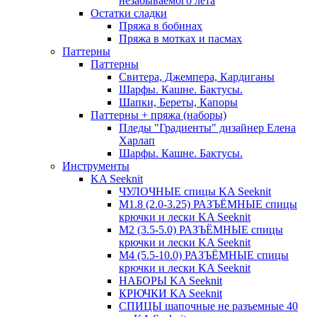
незабываемого лета
Остатки сладки
Пряжа в бобинах
Пряжа в мотках и пасмах
Паттерны
Паттерны
Свитера, Джемпера, Кардиганы
Шарфы. Кашне. Бактусы.
Шапки, Береты, Капоры
Паттерны + пряжа (наборы)
Пледы "Градиенты" дизайнер Елена
Харлап
Шарфы. Кашне. Бактусы.
Инструменты
KA Seeknit
ЧУЛОЧНЫЕ спицы KA Seeknit
М1.8 (2.0-3.25) РАЗЪЁМНЫЕ спицы
крючки и лески KA Seeknit
М2 (3.5-5.0) РАЗЪЁМНЫЕ спицы
крючки и лески KA Seeknit
М4 (5.5-10.0) РАЗЪЁМНЫЕ спицы
крючки и лески KA Seeknit
НАБОРЫ KA Seeknit
КРЮЧКИ KA Seeknit
СПИЦЫ шапочные не разъемные 40