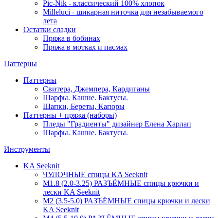
Pic-Nik - классический 100% хлопок
Milleluci - шикарная ниточка для незабываемого
лета
Остатки сладки
Пряжа в бобинах
Пряжа в мотках и пасмах
Паттерны
Паттерны
Свитера, Джемпера, Кардиганы
Шарфы. Кашне. Бактусы.
Шапки, Береты, Капоры
Паттерны + пряжа (наборы)
Пледы "Градиенты" дизайнер Елена Харлап
Шарфы. Кашне. Бактусы.
Инструменты
KA Seeknit
ЧУЛОЧНЫЕ спицы KA Seeknit
М1.8 (2.0-3.25) РАЗЪЁМНЫЕ спицы крючки и
лески KA Seeknit
М2 (3.5-5.0) РАЗЪЁМНЫЕ спицы крючки и лески
KA Seeknit