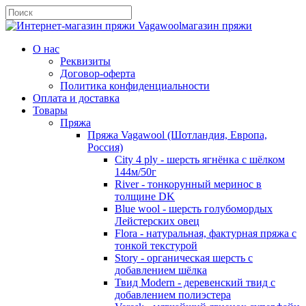
магазин пряжи
О нас
Реквизиты
Договор-оферта
Политика конфиденциальности
Оплата и доставка
Товары
Пряжа
Пряжа Vagawool (Шотландия, Европа,
Россия)
City 4 ply - шерсть ягнёнка с шёлком
144м/50г
River - тонкорунный меринос в
толщине DK
Blue wool - шерсть голубомордых
Лейстерских овец
Flora - натуральная, фактурная пряжа с
тонкой текстурой
Story - органическая шерсть с
добавлением шёлка
Твид Modern - деревенский твид с
добавлением полиэстера