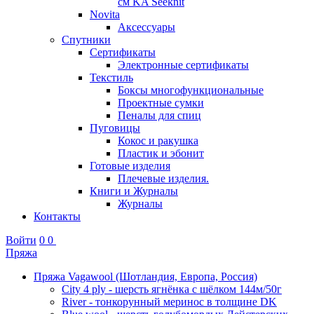
см KA Seeknit
Novita
Аксессуары
Спутники
Сертификаты
Электронные сертификаты
Текстиль
Боксы многофункциональные
Проектные сумки
Пеналы для спиц
Пуговицы
Кокос и ракушка
Пластик и эбонит
Готовые изделия
Плечевые изделия.
Книги и Журналы
Журналы
Контакты
Войти
0
0
Пряжа
Пряжа Vagawool (Шотландия, Европа, Россия)
City 4 ply - шерсть ягнёнка с шёлком 144м/50г
River - тонкорунный меринос в толщине DK