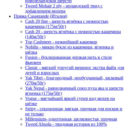
новозеландской шерсти
Tweed Mohair 2 ply - ирландский твид с
добавлением мохера
Пряжа Casagrande (Италия)
Cash 20 fine - шерсть ягнёнка с нежностью
кашемира (175м/50г)
Cash 20 - шерсть ягнёнка с нежностью кашемира
(140м/50г)
Top Cashmere - нежнейший кашемир
Nobilis - микро букле из кашемира, ягненка и
шёлка
Fusion - буклированная дерзкая нить в стиле
фьюжен
Classic - мягкий упругий меринос экстра файн для
детей и взрослых
Yak Tibet - благородный, необузданный, ласковый
(270м/50г)
Yak Nepal - равнозначный союз пуха яка и шерсти
ягненка (175м/50г)
Vogue - мягчайший яркий супер кид мохер на
шёлке
Stripy - секционная, мягкая, прочная для носков и
не только
Millennium- однотонная, шелковистая, прочная
Tweed Absolu - твидовая история из 100%