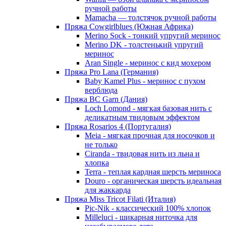
ручной работы
Mamacha — толстячок ручной работы
Пряжа Cowgirlblues (Южная Африка)
Merino Sock - тонкий упругий меринос
Merino DK - толстенький упругий
меринос
Aran Single - меринос с кид мохером
Пряжа Pro Lana (Германия)
Baby Kamel Plus - меринос с пухом
верблюда
Пряжа BC Garn (Дания)
Loch Lomond - мягкая базовая нить с
деликатным твидовым эффектом
Пряжа Rosarios 4 (Португалия)
Meia - мягкая прочная для носочков и
не только
Ciranda - твидовая нить из льна и
хлопка
Terra - теплая кардная шерсть мериноса
Douro - органическая шерсть идеальная
для жаккарда
Пряжа Miss Tricot Filati (Италия)
Pic-Nik - классический 100% хлопок
Milleluci - шикарная ниточка для