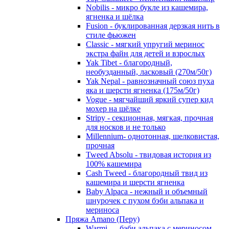
Nobilis - микро букле из кашемира,
ягненка и шёлка
Fusion - буклированная дерзкая нить в
стиле фьюжен
Classic - мягкий упругий меринос
экстра файн для детей и взрослых
Yak Tibet - благородный,
необузданный, ласковый (270м/50г)
Yak Nepal - равнозначный союз пуха
яка и шерсти ягненка (175м/50г)
Vogue - мягчайший яркий супер кид
мохер на шёлке
Stripy - секционная, мягкая, прочная
для носков и не только
Millennium- однотонная, шелковистая,
прочная
Tweed Absolu - твидовая история из
100% кашемира
Cash Tweed - благородный твид из
кашемира и шерсти ягненка
Baby Alpaca - нежный и объемный
шнурочек с пухом бэби альпака и
мериноса
Пряжа Amano (Перу)
Warmi — бэби альпака с мериносом