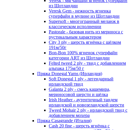
Veresk - мягчайший ягненок суперфайн
из Шотландии
Veresk Gem - нежность ягненка
суперфайн в мулине из Шотландии
Supersoft - многогранный меланж в
классическом исполнении
Pastorale - базовая нить из мериноса с
рустикальным характером
City 3 ply - шерсть ягнёнка с шёлком
191м/50г
Bon-Bon 100% ягненок суперфайн
категории ART из Шотландии
Felted tweed 2 ply - твид с добавлением
альпака 175м/50 г
Пряжа Donegal Yarns (Ирландия)
Soft Donegal 1 ply - легендарный
ирландский твид
Galanta 2 ply - смесь кашемира,
мериносовой шерсти и шёлка
Irish Heather - аутентичный тандем
ирландской и новозеландской шерсти
Tweed Mohair 2 ply - ирландский твид с
добавлением мохера
Пряжа Casagrande (Италия)
Cash 20 fine - шерсть ягнёнка с