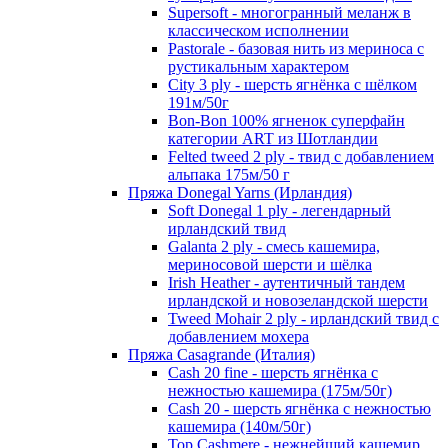
Supersoft - многогранный меланж в
классическом исполнении
Pastorale - базовая нить из мериноса с
рустикальным характером
City 3 ply - шерсть ягнёнка с шёлком
191м/50г
Bon-Bon 100% ягненок суперфайн
категории ART из Шотландии
Felted tweed 2 ply - твид с добавлением
альпака 175м/50 г
Пряжа Donegal Yarns (Ирландия)
Soft Donegal 1 ply - легендарный
ирландский твид
Galanta 2 ply - смесь кашемира,
мериносовой шерсти и шёлка
Irish Heather - аутентичный тандем
ирландской и новозеландской шерсти
Tweed Mohair 2 ply - ирландский твид с
добавлением мохера
Пряжа Casagrande (Италия)
Cash 20 fine - шерсть ягнёнка с
нежностью кашемира (175м/50г)
Cash 20 - шерсть ягнёнка с нежностью
кашемира (140м/50г)
Top Cashmere - нежнейший кашемир