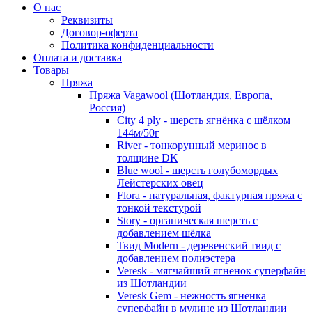
О нас
Реквизиты
Договор-оферта
Политика конфиденциальности
Оплата и доставка
Товары
Пряжа
Пряжа Vagawool (Шотландия, Европа,
Россия)
City 4 ply - шерсть ягнёнка с шёлком
144м/50г
River - тонкорунный меринос в
толщине DK
Blue wool - шерсть голубомордых
Лейстерских овец
Flora - натуральная, фактурная пряжа с
тонкой текстурой
Story - органическая шерсть с
добавлением шёлка
Твид Modern - деревенский твид с
добавлением полиэстера
Veresk - мягчайший ягненок суперфайн
из Шотландии
Veresk Gem - нежность ягненка
суперфайн в мулине из Шотландии