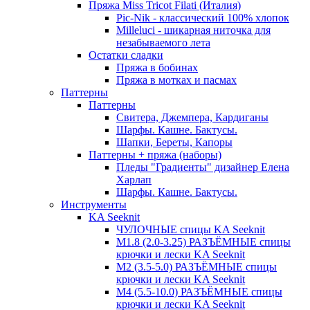
Пряжа Miss Tricot Filati (Италия)
Pic-Nik - классический 100% хлопок
Milleluci - шикарная ниточка для
незабываемого лета
Остатки сладки
Пряжа в бобинах
Пряжа в мотках и пасмах
Паттерны
Паттерны
Свитера, Джемпера, Кардиганы
Шарфы. Кашне. Бактусы.
Шапки, Береты, Капоры
Паттерны + пряжа (наборы)
Пледы "Градиенты" дизайнер Елена
Харлап
Шарфы. Кашне. Бактусы.
Инструменты
KA Seeknit
ЧУЛОЧНЫЕ спицы KA Seeknit
М1.8 (2.0-3.25) РАЗЪЁМНЫЕ спицы
крючки и лески KA Seeknit
М2 (3.5-5.0) РАЗЪЁМНЫЕ спицы
крючки и лески KA Seeknit
М4 (5.5-10.0) РАЗЪЁМНЫЕ спицы
крючки и лески KA Seeknit