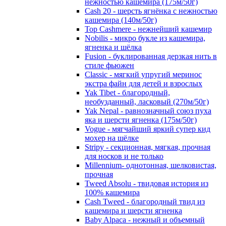
нежностью кашемира (175м/50г)
Cash 20 - шерсть ягнёнка с нежностью
кашемира (140м/50г)
Top Cashmere - нежнейший кашемир
Nobilis - микро букле из кашемира,
ягненка и шёлка
Fusion - буклированная дерзкая нить в
стиле фьюжен
Classic - мягкий упругий меринос
экстра файн для детей и взрослых
Yak Tibet - благородный,
необузданный, ласковый (270м/50г)
Yak Nepal - равнозначный союз пуха
яка и шерсти ягненка (175м/50г)
Vogue - мягчайший яркий супер кид
мохер на шёлке
Stripy - секционная, мягкая, прочная
для носков и не только
Millennium- однотонная, шелковистая,
прочная
Tweed Absolu - твидовая история из
100% кашемира
Cash Tweed - благородный твид из
кашемира и шерсти ягненка
Baby Alpaca - нежный и объемный