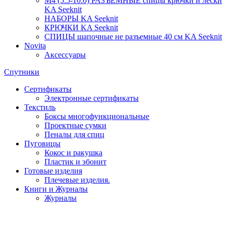
М4 (5.5-10.0) РАЗЪЁМНЫЕ спицы крючки и лески
KA Seeknit
НАБОРЫ KA Seeknit
КРЮЧКИ KA Seeknit
СПИЦЫ шапочные не разъемные 40 см KA Seeknit
Novita
Аксессуары
Спутники
Сертификаты
Электронные сертификаты
Текстиль
Боксы многофункциональные
Проектные сумки
Пеналы для спиц
Пуговицы
Кокос и ракушка
Пластик и эбонит
Готовые изделия
Плечевые изделия.
Книги и Журналы
Журналы