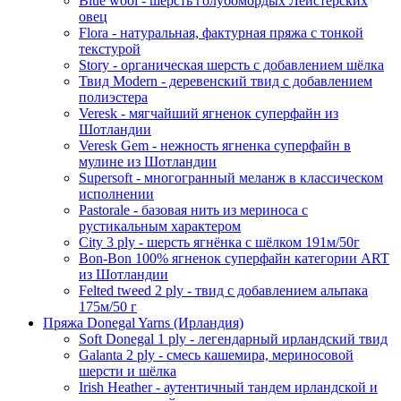
Blue wool - шерсть голубомордых Лейстерских
овец
Flora - натуральная, фактурная пряжа с тонкой
текстурой
Story - органическая шерсть с добавлением шёлка
Твид Modern - деревенский твид с добавлением
полиэстера
Veresk - мягчайший ягненок суперфайн из
Шотландии
Veresk Gem - нежность ягненка суперфайн в
мулине из Шотландии
Supersoft - многогранный меланж в классическом
исполнении
Pastorale - базовая нить из мериноса с
рустикальным характером
City 3 ply - шерсть ягнёнка с шёлком 191м/50г
Bon-Bon 100% ягненок суперфайн категории ART
из Шотландии
Felted tweed 2 ply - твид с добавлением альпака
175м/50 г
Пряжа Donegal Yarns (Ирландия)
Soft Donegal 1 ply - легендарный ирландский твид
Galanta 2 ply - смесь кашемира, мериносовой
шерсти и шёлка
Irish Heather - аутентичный тандем ирландской и