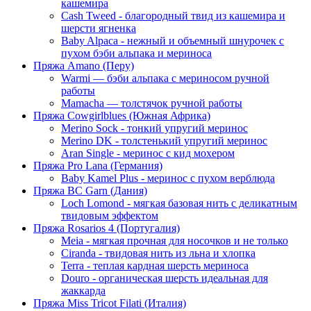
кашемира
Cash Tweed - благородный твид из кашемира и
шерсти ягненка
Baby Alpaca - нежный и объемный шнурочек с
пухом бэби альпака и мериноса
Пряжа Amano (Перу)
Warmi — бэби альпака с мериносом ручной
работы
Mamacha — толстячок ручной работы
Пряжа Cowgirlblues (Южная Африка)
Merino Sock - тонкий упругий меринос
Merino DK - толстенький упругий меринос
Aran Single - меринос с кид мохером
Пряжа Pro Lana (Германия)
Baby Kamel Plus - меринос с пухом верблюда
Пряжа BC Garn (Дания)
Loch Lomond - мягкая базовая нить с деликатным
твидовым эффектом
Пряжа Rosarios 4 (Португалия)
Meia - мягкая прочная для носочков и не только
Ciranda - твидовая нить из льна и хлопка
Terra - теплая кардная шерсть мериноса
Douro - органическая шерсть идеальная для
жаккарда
Пряжа Miss Tricot Filati (Италия)