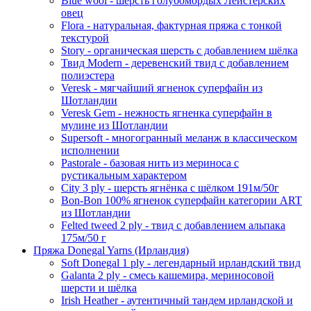
Blue wool - шерсть голубомордых Лейстерских
овец
Flora - натуральная, фактурная пряжа с тонкой
текстурой
Story - органическая шерсть с добавлением шёлка
Твид Modern - деревенский твид с добавлением
полиэстера
Veresk - мягчайший ягненок суперфайн из
Шотландии
Veresk Gem - нежность ягненка суперфайн в
мулине из Шотландии
Supersoft - многогранный меланж в классическом
исполнении
Pastorale - базовая нить из мериноса с
рустикальным характером
City 3 ply - шерсть ягнёнка с шёлком 191м/50г
Bon-Bon 100% ягненок суперфайн категории ART
из Шотландии
Felted tweed 2 ply - твид с добавлением альпака
175м/50 г
Пряжа Donegal Yarns (Ирландия)
Soft Donegal 1 ply - легендарный ирландский твид
Galanta 2 ply - смесь кашемира, мериносовой
шерсти и шёлка
Irish Heather - аутентичный тандем ирландской и