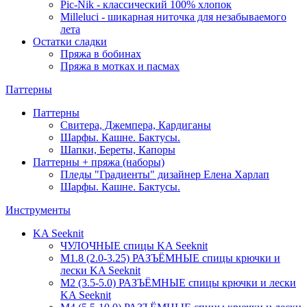
Pic-Nik - классический 100% хлопок
Milleluci - шикарная ниточка для незабываемого
лета
Остатки сладки
Пряжа в бобинах
Пряжа в мотках и пасмах
Паттерны
Паттерны
Свитера, Джемпера, Кардиганы
Шарфы. Кашне. Бактусы.
Шапки, Береты, Капоры
Паттерны + пряжа (наборы)
Пледы "Градиенты" дизайнер Елена Харлап
Шарфы. Кашне. Бактусы.
Инструменты
KA Seeknit
ЧУЛОЧНЫЕ спицы KA Seeknit
М1.8 (2.0-3.25) РАЗЪЁМНЫЕ спицы крючки и
лески KA Seeknit
М2 (3.5-5.0) РАЗЪЁМНЫЕ спицы крючки и лески
KA Seeknit