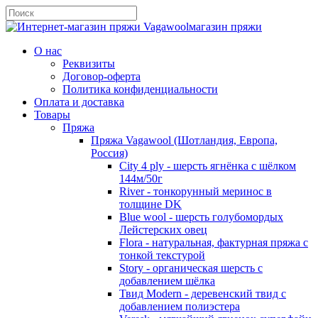
магазин пряжи
О нас
Реквизиты
Договор-оферта
Политика конфиденциальности
Оплата и доставка
Товары
Пряжа
Пряжа Vagawool (Шотландия, Европа,
Россия)
City 4 ply - шерсть ягнёнка с шёлком
144м/50г
River - тонкорунный меринос в
толщине DK
Blue wool - шерсть голубомордых
Лейстерских овец
Flora - натуральная, фактурная пряжа с
тонкой текстурой
Story - органическая шерсть с
добавлением шёлка
Твид Modern - деревенский твид с
добавлением полиэстера