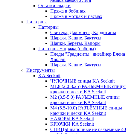
незабываемого лета
Остатки сладки
Пряжа в бобинах
Пряжа в мотках и пасмах
Паттерны
Паттерны
Свитера, Джемпера, Кардиганы
Шарфы. Кашне. Бактусы.
Шапки, Береты, Капоры
Паттерны + пряжа (наборы)
Пледы "Градиенты" дизайнер Елена
Харлап
Шарфы. Кашне. Бактусы.
Инструменты
KA Seeknit
ЧУЛОЧНЫЕ спицы KA Seeknit
М1.8 (2.0-3.25) РАЗЪЁМНЫЕ спицы
крючки и лески KA Seeknit
М2 (3.5-5.0) РАЗЪЁМНЫЕ спицы
крючки и лески KA Seeknit
М4 (5.5-10.0) РАЗЪЁМНЫЕ спицы
крючки и лески KA Seeknit
НАБОРЫ KA Seeknit
КРЮЧКИ KA Seeknit
СПИЦЫ шапочные не разъемные 40