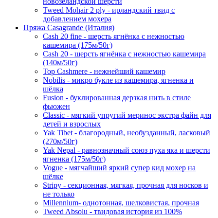
новозеландской шерсти
Tweed Mohair 2 ply - ирландский твид с
добавлением мохера
Пряжа Casagrande (Италия)
Cash 20 fine - шерсть ягнёнка с нежностью
кашемира (175м/50г)
Cash 20 - шерсть ягнёнка с нежностью кашемира
(140м/50г)
Top Cashmere - нежнейший кашемир
Nobilis - микро букле из кашемира, ягненка и
шёлка
Fusion - буклированная дерзкая нить в стиле
фьюжен
Classic - мягкий упругий меринос экстра файн для
детей и взрослых
Yak Tibet - благородный, необузданный, ласковый
(270м/50г)
Yak Nepal - равнозначный союз пуха яка и шерсти
ягненка (175м/50г)
Vogue - мягчайший яркий супер кид мохер на
шёлке
Stripy - секционная, мягкая, прочная для носков и
не только
Millennium- однотонная, шелковистая, прочная
Tweed Absolu - твидовая история из 100%