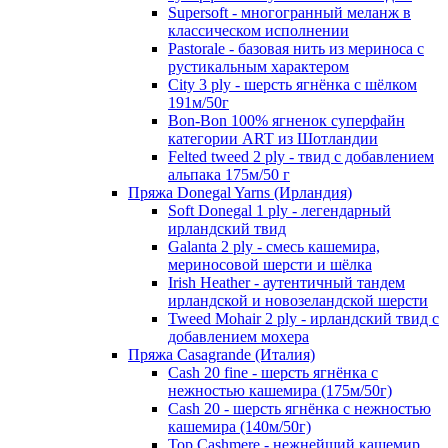
Supersoft - многогранный меланж в
классическом исполнении
Pastorale - базовая нить из мериноса с
рустикальным характером
City 3 ply - шерсть ягнёнка с шёлком
191м/50г
Bon-Bon 100% ягненок суперфайн
категории ART из Шотландии
Felted tweed 2 ply - твид с добавлением
альпака 175м/50 г
Пряжа Donegal Yarns (Ирландия)
Soft Donegal 1 ply - легендарный
ирландский твид
Galanta 2 ply - смесь кашемира,
мериносовой шерсти и шёлка
Irish Heather - аутентичный тандем
ирландской и новозеландской шерсти
Tweed Mohair 2 ply - ирландский твид с
добавлением мохера
Пряжа Casagrande (Италия)
Cash 20 fine - шерсть ягнёнка с
нежностью кашемира (175м/50г)
Cash 20 - шерсть ягнёнка с нежностью
кашемира (140м/50г)
Top Cashmere - нежнейший кашемир