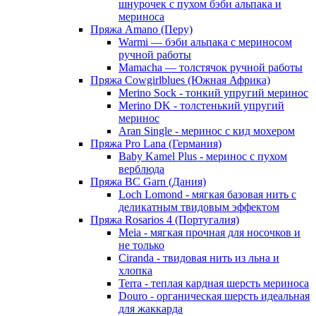
шнурочек с пухом бэби альпака и
мериноса
Пряжа Amano (Перу)
Warmi — бэби альпака с мериносом
ручной работы
Mamacha — толстячок ручной работы
Пряжа Cowgirlblues (Южная Африка)
Merino Sock - тонкий упругий меринос
Merino DK - толстенький упругий
меринос
Aran Single - меринос с кид мохером
Пряжа Pro Lana (Германия)
Baby Kamel Plus - меринос с пухом
верблюда
Пряжа BC Garn (Дания)
Loch Lomond - мягкая базовая нить с
деликатным твидовым эффектом
Пряжа Rosarios 4 (Португалия)
Meia - мягкая прочная для носочков и
не только
Ciranda - твидовая нить из льна и
хлопка
Terra - теплая кардная шерсть мериноса
Douro - органическая шерсть идеальная
для жаккарда