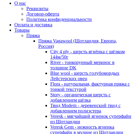
О нас
Реквизиты
Договор-оферта
Политика конфиденциальности
Оплата и доставка
Товары
Пряжа
Пряжа Vagawool (Шотландия, Европа,
Россия)
City 4 ply - шерсть ягнёнка с шёлком
144м/50г
River - тонкорунный меринос в
толщине DK
Blue wool - шерсть голубомордых
Лейстерских овец
Flora - натуральная, фактурная пряжа с
тонкой текстурой
Story - органическая шерсть с
добавлением шёлка
Твид Modern - деревенский твид с
добавлением полиэстера
Veresk - мягчайший ягненок суперфайн
из Шотландии
Veresk Gem - нежность ягненка
суперфайн в мулине из Шотландии