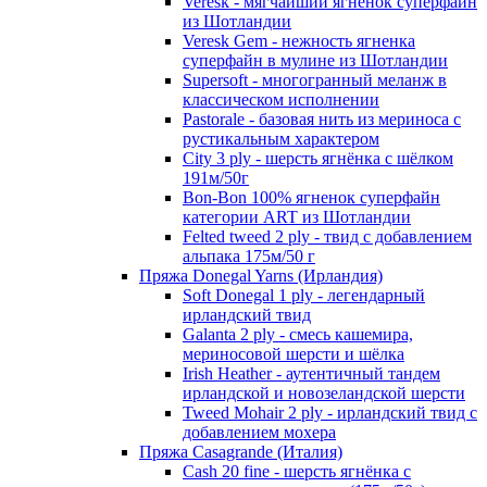
Veresk - мягчайший ягненок суперфайн
из Шотландии
Veresk Gem - нежность ягненка
суперфайн в мулине из Шотландии
Supersoft - многогранный меланж в
классическом исполнении
Pastorale - базовая нить из мериноса с
рустикальным характером
City 3 ply - шерсть ягнёнка с шёлком
191м/50г
Bon-Bon 100% ягненок суперфайн
категории ART из Шотландии
Felted tweed 2 ply - твид с добавлением
альпака 175м/50 г
Пряжа Donegal Yarns (Ирландия)
Soft Donegal 1 ply - легендарный
ирландский твид
Galanta 2 ply - смесь кашемира,
мериносовой шерсти и шёлка
Irish Heather - аутентичный тандем
ирландской и новозеландской шерсти
Tweed Mohair 2 ply - ирландский твид с
добавлением мохера
Пряжа Casagrande (Италия)
Cash 20 fine - шерсть ягнёнка с