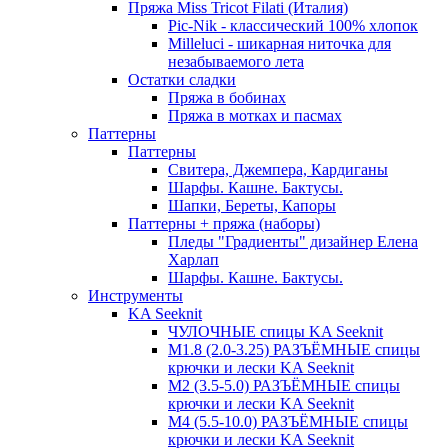
Пряжа Miss Tricot Filati (Италия)
Pic-Nik - классический 100% хлопок
Milleluci - шикарная ниточка для
незабываемого лета
Остатки сладки
Пряжа в бобинах
Пряжа в мотках и пасмах
Паттерны
Паттерны
Свитера, Джемпера, Кардиганы
Шарфы. Кашне. Бактусы.
Шапки, Береты, Капоры
Паттерны + пряжа (наборы)
Пледы "Градиенты" дизайнер Елена
Харлап
Шарфы. Кашне. Бактусы.
Инструменты
KA Seeknit
ЧУЛОЧНЫЕ спицы KA Seeknit
М1.8 (2.0-3.25) РАЗЪЁМНЫЕ спицы
крючки и лески KA Seeknit
М2 (3.5-5.0) РАЗЪЁМНЫЕ спицы
крючки и лески KA Seeknit
М4 (5.5-10.0) РАЗЪЁМНЫЕ спицы
крючки и лески KA Seeknit