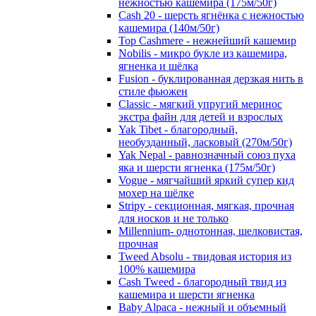
нежностью кашемира (175м/50г)
Cash 20 - шерсть ягнёнка с нежностью
кашемира (140м/50г)
Top Cashmere - нежнейший кашемир
Nobilis - микро букле из кашемира,
ягненка и шёлка
Fusion - буклированная дерзкая нить в
стиле фьюжен
Classic - мягкий упругий меринос
экстра файн для детей и взрослых
Yak Tibet - благородный,
необузданный, ласковый (270м/50г)
Yak Nepal - равнозначный союз пуха
яка и шерсти ягненка (175м/50г)
Vogue - мягчайший яркий супер кид
мохер на шёлке
Stripy - секционная, мягкая, прочная
для носков и не только
Millennium- однотонная, шелковистая,
прочная
Tweed Absolu - твидовая история из
100% кашемира
Cash Tweed - благородный твид из
кашемира и шерсти ягненка
Baby Alpaca - нежный и объемный