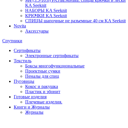
М4 (5.5-10.0) РАЗЪЁМНЫЕ спицы крючки и лески
KA Seeknit
НАБОРЫ KA Seeknit
КРЮЧКИ KA Seeknit
СПИЦЫ шапочные не разъемные 40 см KA Seeknit
Novita
Аксессуары
Спутники
Сертификаты
Электронные сертификаты
Текстиль
Боксы многофункциональные
Проектные сумки
Пеналы для спиц
Пуговицы
Кокос и ракушка
Пластик и эбонит
Готовые изделия
Плечевые изделия.
Книги и Журналы
Журналы