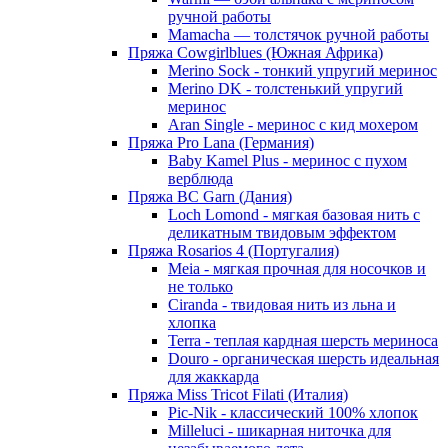
ручной работы
Mamacha — толстячок ручной работы
Пряжа Cowgirlblues (Южная Африка)
Merino Sock - тонкий упругий меринос
Merino DK - толстенький упругий
меринос
Aran Single - меринос с кид мохером
Пряжа Pro Lana (Германия)
Baby Kamel Plus - меринос с пухом
верблюда
Пряжа BC Garn (Дания)
Loch Lomond - мягкая базовая нить с
деликатным твидовым эффектом
Пряжа Rosarios 4 (Португалия)
Meia - мягкая прочная для носочков и
не только
Ciranda - твидовая нить из льна и
хлопка
Terra - теплая кардная шерсть мериноса
Douro - органическая шерсть идеальная
для жаккарда
Пряжа Miss Tricot Filati (Италия)
Pic-Nik - классический 100% хлопок
Milleluci - шикарная ниточка для