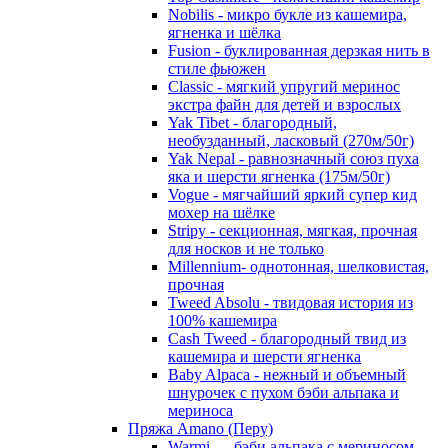
Nobilis - микро букле из кашемира,
ягненка и шёлка
Fusion - буклированная дерзкая нить в
стиле фьюжен
Classic - мягкий упругий меринос
экстра файн для детей и взрослых
Yak Tibet - благородный,
необузданный, ласковый (270м/50г)
Yak Nepal - равнозначный союз пуха
яка и шерсти ягненка (175м/50г)
Vogue - мягчайший яркий супер кид
мохер на шёлке
Stripy - секционная, мягкая, прочная
для носков и не только
Millennium- однотонная, шелковистая,
прочная
Tweed Absolu - твидовая история из
100% кашемира
Cash Tweed - благородный твид из
кашемира и шерсти ягненка
Baby Alpaca - нежный и объемный
шнурочек с пухом бэби альпака и
мериноса
Пряжа Amano (Перу)
Warmi — бэби альпака с мериносом