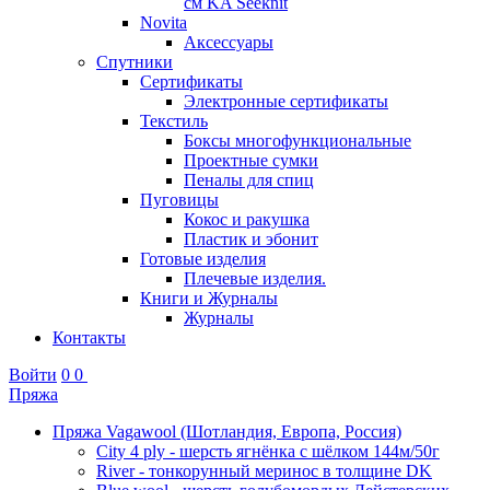
см KA Seeknit
Novita
Аксессуары
Спутники
Сертификаты
Электронные сертификаты
Текстиль
Боксы многофункциональные
Проектные сумки
Пеналы для спиц
Пуговицы
Кокос и ракушка
Пластик и эбонит
Готовые изделия
Плечевые изделия.
Книги и Журналы
Журналы
Контакты
Войти
0
0
Пряжа
Пряжа Vagawool (Шотландия, Европа, Россия)
City 4 ply - шерсть ягнёнка с шёлком 144м/50г
River - тонкорунный меринос в толщине DK