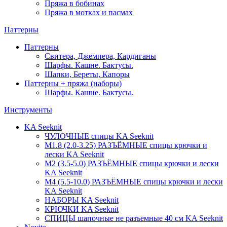
Пряжа в бобинах
Пряжа в мотках и пасмах
Паттерны
Паттерны
Свитера, Джемпера, Кардиганы
Шарфы. Кашне. Бактусы.
Шапки, Береты, Капоры
Паттерны + пряжа (наборы)
Шарфы. Кашне. Бактусы.
Инструменты
KA Seeknit
ЧУЛОЧНЫЕ спицы KA Seeknit
М1.8 (2.0-3.25) РАЗЪЁМНЫЕ спицы крючки и
лески KA Seeknit
М2 (3.5-5.0) РАЗЪЁМНЫЕ спицы крючки и лески
KA Seeknit
М4 (5.5-10.0) РАЗЪЁМНЫЕ спицы крючки и лески
KA Seeknit
НАБОРЫ KA Seeknit
КРЮЧКИ KA Seeknit
СПИЦЫ шапочные не разъемные 40 см KA Seeknit