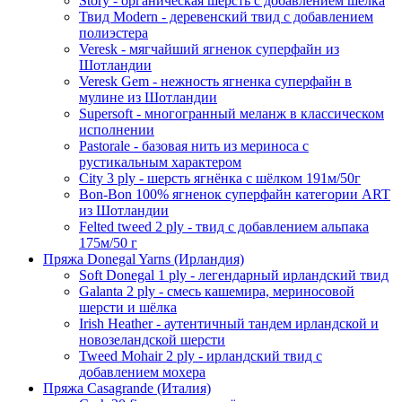
Story - органическая шерсть с добавлением шёлка
Твид Modern - деревенский твид с добавлением
полиэстера
Veresk - мягчайший ягненок суперфайн из
Шотландии
Veresk Gem - нежность ягненка суперфайн в
мулине из Шотландии
Supersoft - многогранный меланж в классическом
исполнении
Pastorale - базовая нить из мериноса с
рустикальным характером
City 3 ply - шерсть ягнёнка с шёлком 191м/50г
Bon-Bon 100% ягненок суперфайн категории ART
из Шотландии
Felted tweed 2 ply - твид с добавлением альпака
175м/50 г
Пряжа Donegal Yarns (Ирландия)
Soft Donegal 1 ply - легендарный ирландский твид
Galanta 2 ply - смесь кашемира, мериносовой
шерсти и шёлка
Irish Heather - аутентичный тандем ирландской и
новозеландской шерсти
Tweed Mohair 2 ply - ирландский твид с
добавлением мохера
Пряжа Casagrande (Италия)