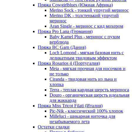
Пряжа Cowgirlblues (Южная Африка)
Merino Sock - тонкий упругий меринос
Merino DK - толстенький упругий
меринос
Aran Single - меринос с кид мохером
Пряжа Pro Lana (Германия)
Baby Kamel Plus - меринос с пухом
верблюда
Пряжа BC Garn (Дания)
Loch Lomond - мягкая базовая нить с
деликатным твидовым эффектом
Пряжа Rosarios 4 (Португалия)
Meia - мягкая прочная для носочков и
не только
Ciranda - твидовая нить из льна и
хлопка
Terra - теплая кардная шерсть мериноса
Douro - органическая шерсть идеальная
для жаккарда
Пряжа Miss Tricot Filati (Италия)
Pic-Nik - классический 100% хлопок
Milleluci - шикарная ниточка для
незабываемого лета
Остатки сладки