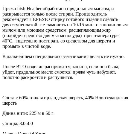
Пряжа Irish Heather обработана прядильным маслом, и
раскрывается только после стирки. Производитель
рекомендует ПЕРВУЮ стирку готового изделия сделать
двухступенчатой: т.e. замочить на 10-15 мин. с ланолиновым
мылом или моющем средством, расщепляющим жир
(подойдет средство для мытья посуды) при температуре
40°С., тщательно постирать со средством для шерсти и
промыть в чистой воде.
В дальнейшем специального замачивания делать не нужно.
После ВТО изделие распрямится, косина, если она была,
уйдет, прядильное масло смоется, пряжа чуть набухнет,
полотно раскроется и распушится.
Состав: 60% тонкая ирландская шерсть, 40% Новозеландская
шерсть
Длина нити: 225 м в 50 г
Спицы: 3.0-4.0
Марка: Donegal Yarns