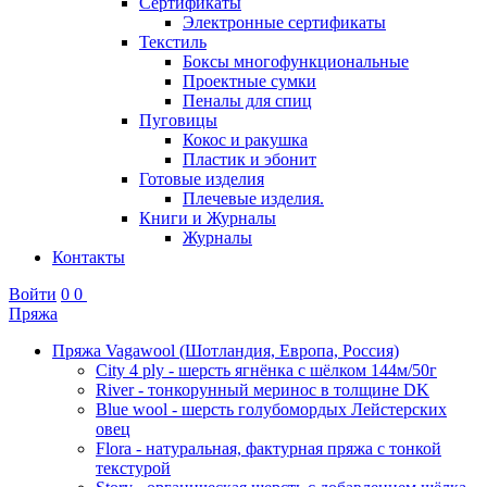
Сертификаты
Электронные сертификаты
Текстиль
Боксы многофункциональные
Проектные сумки
Пеналы для спиц
Пуговицы
Кокос и ракушка
Пластик и эбонит
Готовые изделия
Плечевые изделия.
Книги и Журналы
Журналы
Контакты
Войти
0
0
Пряжа
Пряжа Vagawool (Шотландия, Европа, Россия)
City 4 ply - шерсть ягнёнка с шёлком 144м/50г
River - тонкорунный меринос в толщине DK
Blue wool - шерсть голубомордых Лейстерских
овец
Flora - натуральная, фактурная пряжа с тонкой
текстурой