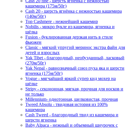
Cash 20 fine - шерсть ягнёнка с нежностью
кашемира (175м/50г)
Cash 20 - шерсть ягнёнка с нежностью кашемира
(140м/50г)
Top Cashmere - нежнейший кашемир
Nobilis - микро букле из кашемира, ягненка и
шёлка
Fusion - буклированная дерзкая нить в стиле
фьюжен
Classic - мягкий упругий меринос экстра файн для
детей и взрослых
Yak Tibet - благородный, необузданный, ласковый
(270м/50г)
Yak Nepal - равнозначный союз пуха яка и шерсти
ягненка (175м/50г)
Vogue - мягчайший яркий супер кид мохер на
шёлке
Stripy - секционная, мягкая, прочная для носков и
не только
Millennium- однотонная, шелковистая, прочная
Tweed Absolu - твидовая история из 100%
кашемира
Cash Tweed - благородный твид из кашемира и
шерсти ягненка
Baby Alpaca - нежный и объемный шнурочек с