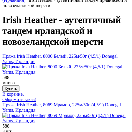
(Ирландия)
|
Irish Heather - аутентичный тандем ирландской и
новозеландской шерсти
Irish Heather - аутентичный
тандем ирландской и
новозеландской шерсти
Пряжа Irish Heather, 8000 Белый, 225м/50г (4,5/1) Donegal
Yarns, Ирландия
588
много
В корзине.
Оформить заказ!
Пряжа Irish Heather, 8069 Мрамор, 225м/50г (4,5/1) Donegal
Yarns, Ирландия
588
3 шт