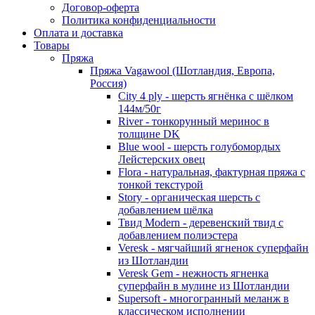
Договор-оферта
Политика конфиденциальности
Оплата и доставка
Товары
Пряжа
Пряжа Vagawool (Шотландия, Европа,
Россия)
City 4 ply - шерсть ягнёнка с шёлком
144м/50г
River - тонкорунный меринос в
толщине DK
Blue wool - шерсть голубомордых
Лейстерских овец
Flora - натуральная, фактурная пряжа с
тонкой текстурой
Story - органическая шерсть с
добавлением шёлка
Твид Modern - деревенский твид с
добавлением полиэстера
Veresk - мягчайший ягненок суперфайн
из Шотландии
Veresk Gem - нежность ягненка
суперфайн в мулине из Шотландии
Supersoft - многогранный меланж в
классическом исполнении