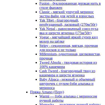
Fusion - буклированная дерзкая нить в
стиле фьюжен
Classic - мягкий упругий меринос
экстра файн для детей и взрослых
Yak Tibet - благородный,
необузданный, ласковый (270м/50г)
Yak Nepal - равнозначный союз пуха
яка и шерсти ягненка (175м/50г)
Vogue - мягчайший яркий супер кид
мохер на шёлке
Stripy - секционная, мягкая, прочная
для носков и не только
Millennium- однотонная, шелковистая,
прочная
Tweed Absolu - твидовая история из
100% кашемира
Cash Tweed - благородный твид из
кашемира и шерсти ягненка
Baby Alpaca - нежный и объемный
шнурочек с пухом бэби альпака и
мериноса
Пряжа Amano (Перу)
Warmi — бэби альпака с мериносом
ручной работы
Mamacha — толстячок ручной работы