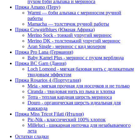
пухом бэби альпака и мериноса
Пряжа Amano (Перу)
Warmi — бэби альпака с мериносом ручной
работы
Mamacha — толстячок ручной работы
Пряжа Cowgirlblues (Южная Африка)
Merino Sock - тонкий упругий меринос
Merino DK - толстенький упругий меринос
Aran Single - меринос с кид мохером
Пряжа Pro Lana (Германия)
Baby Kamel Plus - меринос с пухом верблюда
Пряжа BC Garn (Дания)
Loch Lomond - мягкая базовая нить с деликатным
твидовым эффектом
Пряжа Rosarios 4 (Португалия)
Meia - мягкая прочная для носочков и не только
Ciranda - твидовая нить из льна и хлопка
Terra - теплая кардная шерсть мериноса
Douro - органическая шерсть идеальная для
жаккарда
Пряжа Miss Tricot Filati (Италия)
Pic-Nik - классический 100% хлопок
Milleluci - шикарная ниточка для незабываемого
лета
Остатки сладки