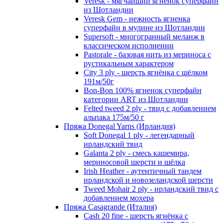
Veresk - мягчайший ягненок суперфайн
из Шотландии
Veresk Gem - нежность ягненка
суперфайн в мулине из Шотландии
Supersoft - многогранный меланж в
классическом исполнении
Pastorale - базовая нить из мериноса с
рустикальным характером
City 3 ply - шерсть ягнёнка с шёлком
191м/50г
Bon-Bon 100% ягненок суперфайн
категории ART из Шотландии
Felted tweed 2 ply - твид с добавлением
альпака 175м/50 г
Пряжа Donegal Yarns (Ирландия)
Soft Donegal 1 ply - легендарный
ирландский твид
Galanta 2 ply - смесь кашемира,
мериносовой шерсти и шёлка
Irish Heather - аутентичный тандем
ирландской и новозеландской шерсти
Tweed Mohair 2 ply - ирландский твид с
добавлением мохера
Пряжа Casagrande (Италия)
Cash 20 fine - шерсть ягнёнка с