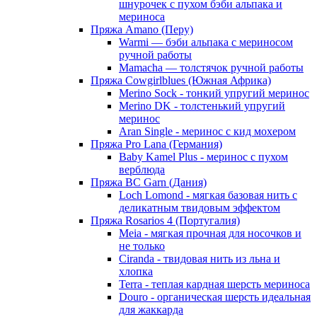
шнурочек с пухом бэби альпака и
мериноса
Пряжа Amano (Перу)
Warmi — бэби альпака с мериносом
ручной работы
Mamacha — толстячок ручной работы
Пряжа Cowgirlblues (Южная Африка)
Merino Sock - тонкий упругий меринос
Merino DK - толстенький упругий
меринос
Aran Single - меринос с кид мохером
Пряжа Pro Lana (Германия)
Baby Kamel Plus - меринос с пухом
верблюда
Пряжа BC Garn (Дания)
Loch Lomond - мягкая базовая нить с
деликатным твидовым эффектом
Пряжа Rosarios 4 (Португалия)
Meia - мягкая прочная для носочков и
не только
Ciranda - твидовая нить из льна и
хлопка
Terra - теплая кардная шерсть мериноса
Douro - органическая шерсть идеальная
для жаккарда