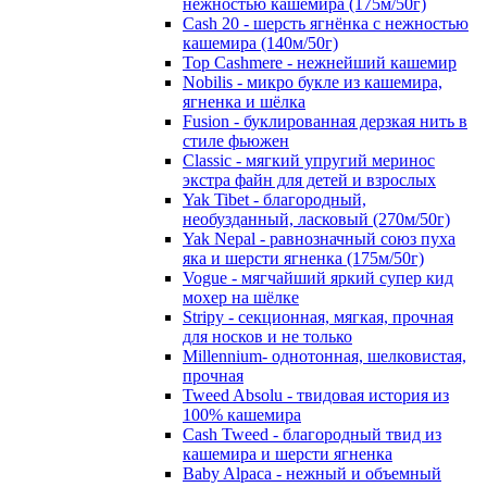
нежностью кашемира (175м/50г)
Cash 20 - шерсть ягнёнка с нежностью
кашемира (140м/50г)
Top Cashmere - нежнейший кашемир
Nobilis - микро букле из кашемира,
ягненка и шёлка
Fusion - буклированная дерзкая нить в
стиле фьюжен
Classic - мягкий упругий меринос
экстра файн для детей и взрослых
Yak Tibet - благородный,
необузданный, ласковый (270м/50г)
Yak Nepal - равнозначный союз пуха
яка и шерсти ягненка (175м/50г)
Vogue - мягчайший яркий супер кид
мохер на шёлке
Stripy - секционная, мягкая, прочная
для носков и не только
Millennium- однотонная, шелковистая,
прочная
Tweed Absolu - твидовая история из
100% кашемира
Cash Tweed - благородный твид из
кашемира и шерсти ягненка
Baby Alpaca - нежный и объемный