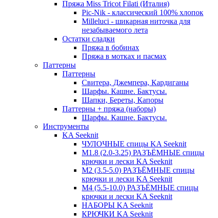
Пряжа Miss Tricot Filati (Италия)
Pic-Nik - классический 100% хлопок
Milleluci - шикарная ниточка для
незабываемого лета
Остатки сладки
Пряжа в бобинах
Пряжа в мотках и пасмах
Паттерны
Паттерны
Свитера, Джемпера, Кардиганы
Шарфы. Кашне. Бактусы.
Шапки, Береты, Капоры
Паттерны + пряжа (наборы)
Шарфы. Кашне. Бактусы.
Инструменты
KA Seeknit
ЧУЛОЧНЫЕ спицы KA Seeknit
М1.8 (2.0-3.25) РАЗЪЁМНЫЕ спицы
крючки и лески KA Seeknit
М2 (3.5-5.0) РАЗЪЁМНЫЕ спицы
крючки и лески KA Seeknit
М4 (5.5-10.0) РАЗЪЁМНЫЕ спицы
крючки и лески KA Seeknit
НАБОРЫ KA Seeknit
КРЮЧКИ KA Seeknit