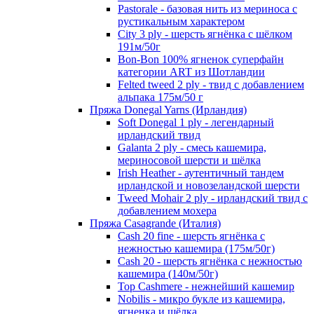
Pastorale - базовая нить из мериноса с
рустикальным характером
City 3 ply - шерсть ягнёнка с шёлком
191м/50г
Bon-Bon 100% ягненок суперфайн
категории ART из Шотландии
Felted tweed 2 ply - твид с добавлением
альпака 175м/50 г
Пряжа Donegal Yarns (Ирландия)
Soft Donegal 1 ply - легендарный
ирландский твид
Galanta 2 ply - смесь кашемира,
мериносовой шерсти и шёлка
Irish Heather - аутентичный тандем
ирландской и новозеландской шерсти
Tweed Mohair 2 ply - ирландский твид с
добавлением мохера
Пряжа Casagrande (Италия)
Cash 20 fine - шерсть ягнёнка с
нежностью кашемира (175м/50г)
Cash 20 - шерсть ягнёнка с нежностью
кашемира (140м/50г)
Top Cashmere - нежнейший кашемир
Nobilis - микро букле из кашемира,
ягненка и шёлка