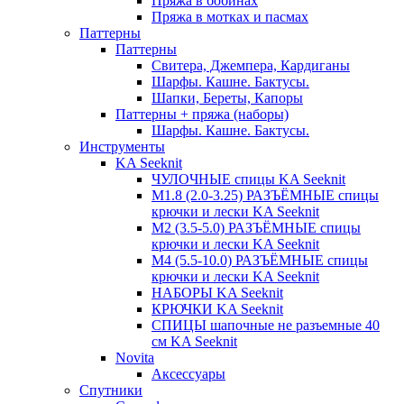
Пряжа в бобинах
Пряжа в мотках и пасмах
Паттерны
Паттерны
Свитера, Джемпера, Кардиганы
Шарфы. Кашне. Бактусы.
Шапки, Береты, Капоры
Паттерны + пряжа (наборы)
Шарфы. Кашне. Бактусы.
Инструменты
KA Seeknit
ЧУЛОЧНЫЕ спицы KA Seeknit
М1.8 (2.0-3.25) РАЗЪЁМНЫЕ спицы
крючки и лески KA Seeknit
М2 (3.5-5.0) РАЗЪЁМНЫЕ спицы
крючки и лески KA Seeknit
М4 (5.5-10.0) РАЗЪЁМНЫЕ спицы
крючки и лески KA Seeknit
НАБОРЫ KA Seeknit
КРЮЧКИ KA Seeknit
СПИЦЫ шапочные не разъемные 40
см KA Seeknit
Novita
Аксессуары
Спутники