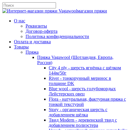
магазин пряжи
О нас
Реквизиты
Договор-оферта
Политика конфиденциальности
Оплата и доставка
Товары
Пряжа
Пряжа Vagawool (Шотландия, Европа,
Россия)
City 4 ply - шерсть ягнёнка с шёлком
144м/50г
River - тонкорунный меринос в
толщине DK
Blue wool - шерсть голубомордых
Лейстерских овец
Flora - натуральная, фактурная пряжа с
тонкой текстурой
Story - органическая шерсть с
добавлением шёлка
Твид Modern - деревенский твид с
добавлением полиэстера