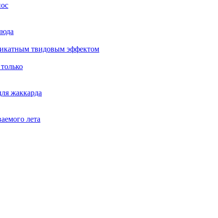
нос
люда
еликатным твидовым эффектом
 только
для жаккарда
ваемого лета