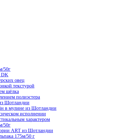
м/50г
е DK
ерских овец
тонкой текстурой
ием шёлка
влением полиэстера
 из Шотландии
айн в мулине из Шотландии
ссическом исполнении
рустикальным характером
м/50г
гории ART из Шотландии
альпака 175м/50 г