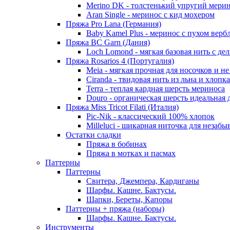
Merino DK - толстенький упругий мери
Aran Single - меринос с кид мохером
Пряжа Pro Lana (Германия)
Baby Kamel Plus - меринос с пухом верб
Пряжа BC Garn (Дания)
Loch Lomond - мягкая базовая нить с д
Пряжа Rosarios 4 (Португалия)
Meia - мягкая прочная для носочков и не
Ciranda - твидовая нить из льна и хлопка
Terra - теплая кардная шерсть мериноса
Douro - органическая шерсть идеальная 
Пряжа Miss Tricot Filati (Италия)
Pic-Nik - классический 100% хлопок
Milleluci - шикарная ниточка для незабы
Остатки сладки
Пряжа в бобинах
Пряжа в мотках и пасмах
Паттерны
Паттерны
Свитера, Джемпера, Кардиганы
Шарфы. Кашне. Бактусы.
Шапки, Береты, Капоры
Паттерны + пряжа (наборы)
Шарфы. Кашне. Бактусы.
Инструменты