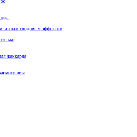
нос
люда
еликатным твидовым эффектом
 только
для жаккарда
ваемого лета