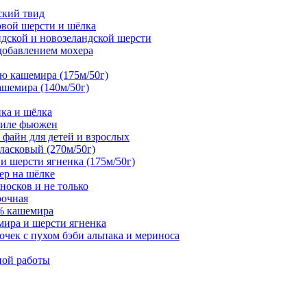
дский твид
совой шерсти и шёлка
андской и новозеландской шерсти
 добавлением мохера
тью кашемира (175м/50г)
ашемира (140м/50г)
нка и шёлка
стиле фьюжен
а файн для детей и взрослых
 ласковый (270м/50г)
 и шерсти ягненка (175м/50г)
ер на шёлке
 носков и не только
рочная
0% кашемира
мира и шерсти ягненка
чек с пухом бэби альпака и мериноса
ной работы