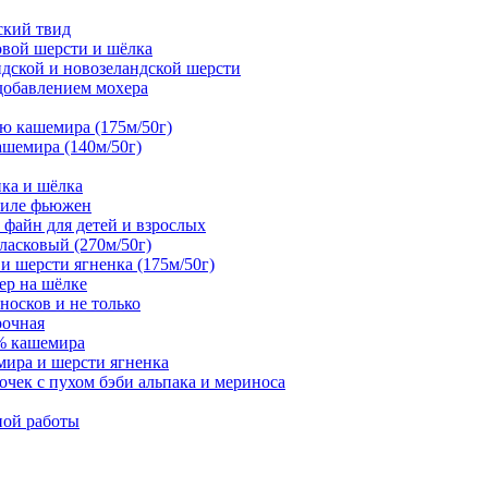
дский твид
совой шерсти и шёлка
андской и новозеландской шерсти
 добавлением мохера
тью кашемира (175м/50г)
ашемира (140м/50г)
нка и шёлка
стиле фьюжен
а файн для детей и взрослых
 ласковый (270м/50г)
 и шерсти ягненка (175м/50г)
ер на шёлке
 носков и не только
рочная
0% кашемира
мира и шерсти ягненка
чек с пухом бэби альпака и мериноса
ной работы