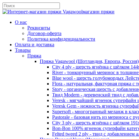
магазин пряжи
О нас
Реквизиты
Договор-оферта
Политика конфиденциальности
Оплата и доставка
Товары
Пряжа
Пряжа Vagawool (Шотландия, Европа, Россия)
City 4 ply - шерсть ягнёнка с шёлком 144
River - тонкорунный меринос в толщин
Blue wool - шерсть голубомордых Лейст
Flora - натуральная, фактурная пряжа с 
Story - органическая шерсть с добавлен
Твид Modern - деревенский твид с доба
Veresk - мягчайший ягненок суперфайн
Veresk Gem - нежность ягненка суперф
Supersoft - многогранный меланж в кла
Pastorale - базовая нить из мериноса с 
City 3 ply - шерсть ягнёнка с шёлком 191
Bon-Bon 100% ягненок суперфайн кате
Felted tweed 2 ply - твид с добавлением 