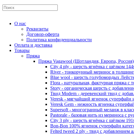
О нас
Реквизиты
Договор-оферта
Политика конфиденциальности
Оплата и доставка
Товары
Пряжа
Пряжа Vagawool (Шотландия, Европа, Россия)
City 4 ply - шерсть ягнёнка с шёлком 144
River - тонкорунный меринос в толщин
Blue wool - шерсть голубомордых Лейст
Flora - натуральная, фактурная пряжа с 
Story - органическая шерсть с добавлен
Твид Modern - деревенский твид с доба
Veresk - мягчайший ягненок суперфайн
Veresk Gem - нежность ягненка суперф
Supersoft - многогранный меланж в кла
Pastorale - базовая нить из мериноса с 
City 3 ply - шерсть ягнёнка с шёлком 191
Bon-Bon 100% ягненок суперфайн кате
Felted tweed 2 ply - твид с добавлением 