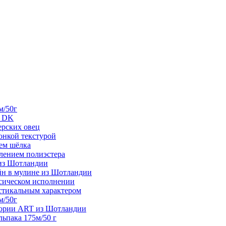
м/50г
е DK
ерских овец
тонкой текстурой
ием шёлка
влением полиэстера
 из Шотландии
айн в мулине из Шотландии
ссическом исполнении
рустикальным характером
м/50г
гории ART из Шотландии
альпака 175м/50 г