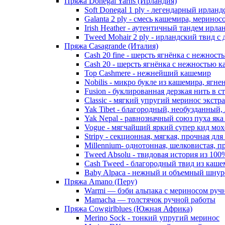
Пряжа Donegal Yarns (Ирландия)
Soft Donegal 1 ply - легендарный ирлан
Galanta 2 ply - смесь кашемира, мерино
Irish Heather - аутентичный тандем ирл
Tweed Mohair 2 ply - ирландский твид с
Пряжа Casagrande (Италия)
Cash 20 fine - шерсть ягнёнка с нежнос
Cash 20 - шерсть ягнёнка с нежностью к
Top Cashmere - нежнейший кашемир
Nobilis - микро букле из кашемира, ягне
Fusion - буклированная дерзкая нить в 
Classic - мягкий упругий меринос экстр
Yak Tibet - благородный, необузданный,
Yak Nepal - равнозначный союз пуха яка
Vogue - мягчайший яркий супер кид мох
Stripy - секционная, мягкая, прочная для
Millennium- однотонная, шелковистая, п
Tweed Absolu - твидовая история из 10
Cash Tweed - благородный твид из каше
Baby Alpaca - нежный и объемный шнуро
Пряжа Amano (Перу)
Warmi — бэби альпака с мериносом руч
Mamacha — толстячок ручной работы
Пряжа Cowgirlblues (Южная Африка)
Merino Sock - тонкий упругий меринос