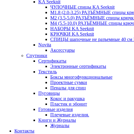
KA Seeknit
ЧУЛОЧНЫЕ спицы KA Seeknit
М1.8 (2.0-3.25) РАЗЪЁМНЫЕ спицы крюч
М2 (3.5-5.0) РАЗЪЁМНЫЕ спицы крючки
М4 (5.5-10.0) РАЗЪЁМНЫЕ спицы крючк
НАБОРЫ KA Seeknit
КРЮЧКИ KA Seeknit
СПИЦЫ шапочные не разъемные 40 см K
Novita
Аксессуары
Спутники
Сертификаты
Электронные сертификаты
Текстиль
Боксы многофункциональные
Проектные сумки
Пеналы для спиц
Пуговицы
Кокос и ракушка
Пластик и эбонит
Готовые изделия
Плечевые изделия.
Книги и Журналы
Журналы
Контакты