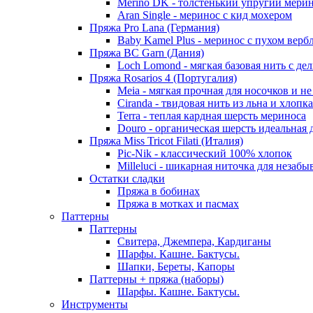
Merino DK - толстенький упругий мери
Aran Single - меринос с кид мохером
Пряжа Pro Lana (Германия)
Baby Kamel Plus - меринос с пухом верб
Пряжа BC Garn (Дания)
Loch Lomond - мягкая базовая нить с д
Пряжа Rosarios 4 (Португалия)
Meia - мягкая прочная для носочков и не
Ciranda - твидовая нить из льна и хлопка
Terra - теплая кардная шерсть мериноса
Douro - органическая шерсть идеальная 
Пряжа Miss Tricot Filati (Италия)
Pic-Nik - классический 100% хлопок
Milleluci - шикарная ниточка для незабы
Остатки сладки
Пряжа в бобинах
Пряжа в мотках и пасмах
Паттерны
Паттерны
Свитера, Джемпера, Кардиганы
Шарфы. Кашне. Бактусы.
Шапки, Береты, Капоры
Паттерны + пряжа (наборы)
Шарфы. Кашне. Бактусы.
Инструменты