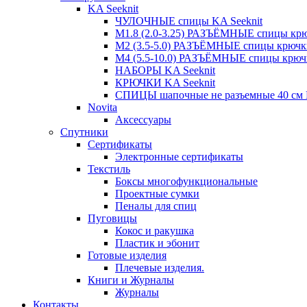
KA Seeknit
ЧУЛОЧНЫЕ спицы KA Seeknit
М1.8 (2.0-3.25) РАЗЪЁМНЫЕ спицы крюч
М2 (3.5-5.0) РАЗЪЁМНЫЕ спицы крючки
М4 (5.5-10.0) РАЗЪЁМНЫЕ спицы крючк
НАБОРЫ KA Seeknit
КРЮЧКИ KA Seeknit
СПИЦЫ шапочные не разъемные 40 см K
Novita
Аксессуары
Спутники
Сертификаты
Электронные сертификаты
Текстиль
Боксы многофункциональные
Проектные сумки
Пеналы для спиц
Пуговицы
Кокос и ракушка
Пластик и эбонит
Готовые изделия
Плечевые изделия.
Книги и Журналы
Журналы
Контакты