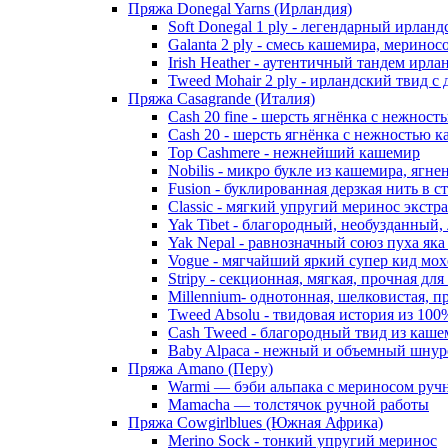
Пряжа Donegal Yarns (Ирландия)
Soft Donegal 1 ply - легендарный ирлан
Galanta 2 ply - смесь кашемира, мерино
Irish Heather - аутентичный тандем ирл
Tweed Mohair 2 ply - ирландский твид с
Пряжа Casagrande (Италия)
Cash 20 fine - шерсть ягнёнка с нежнос
Cash 20 - шерсть ягнёнка с нежностью к
Top Cashmere - нежнейший кашемир
Nobilis - микро букле из кашемира, ягне
Fusion - буклированная дерзкая нить в 
Classic - мягкий упругий меринос экстр
Yak Tibet - благородный, необузданный,
Yak Nepal - равнозначный союз пуха яка
Vogue - мягчайший яркий супер кид мох
Stripy - секционная, мягкая, прочная для
Millennium- однотонная, шелковистая, п
Tweed Absolu - твидовая история из 10
Cash Tweed - благородный твид из каше
Baby Alpaca - нежный и объемный шнуро
Пряжа Amano (Перу)
Warmi — бэби альпака с мериносом руч
Mamacha — толстячок ручной работы
Пряжа Cowgirlblues (Южная Африка)
Merino Sock - тонкий упругий меринос