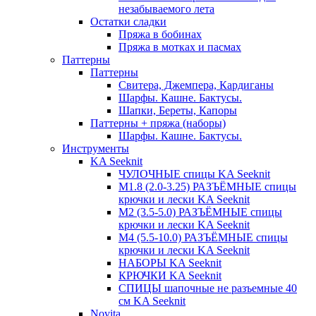
незабываемого лета
Остатки сладки
Пряжа в бобинах
Пряжа в мотках и пасмах
Паттерны
Паттерны
Свитера, Джемпера, Кардиганы
Шарфы. Кашне. Бактусы.
Шапки, Береты, Капоры
Паттерны + пряжа (наборы)
Шарфы. Кашне. Бактусы.
Инструменты
KA Seeknit
ЧУЛОЧНЫЕ спицы KA Seeknit
М1.8 (2.0-3.25) РАЗЪЁМНЫЕ спицы
крючки и лески KA Seeknit
М2 (3.5-5.0) РАЗЪЁМНЫЕ спицы
крючки и лески KA Seeknit
М4 (5.5-10.0) РАЗЪЁМНЫЕ спицы
крючки и лески KA Seeknit
НАБОРЫ KA Seeknit
КРЮЧКИ KA Seeknit
СПИЦЫ шапочные не разъемные 40
см KA Seeknit
Novita