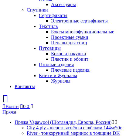
Аксессуары
Спутники
Сертификаты
Электронные сертификаты
Текстиль
Боксы многофункциональные
Проектные сумки
Пеналы для спиц
Пуговицы
Кокос и ракушка
Пластик и эбонит
Готовые изделия
Плечевые изделия.
Книги и Журналы
Журналы
Контакты
Войти
0
0
Пряжа
Пряжа Vagawool (Шотландия, Европа, Россия)
City 4 ply - шерсть ягнёнка с шёлком 144м/50г
River - тонкорунный меринос в толщине DK