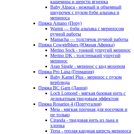
кашемира и шерсти ягненка
Baby Alpaca - нежный и объемный
шнурочек с пухом бэби альпака и
мериноса
Пряжа Amano (Перу)
Warmi — бэби альпака с мериносом
ручной работы
Mamacha — толстячок ручной работы
Пряжа Cowgirlblues (Южная Африка)
Merino Sock - тонкий упругий меринос
Merino DK - толстенький упругий
меринос
Aran Single - меринос с кид мохером
Пряжа Pro Lana (Германия)
Baby Kamel Plus - меринос с пухом
верблюда
Пряжа BC Garn (Дания)
Loch Lomond - мягкая базовая нить с
деликатным твидовым эффектом
Пряжа Rosarios 4 (Португалия)
Meia - мягкая прочная для носочков и
не только
Ciranda - твидовая нить из льна и
хлопка
Terra - теплая кардная шерсть мериноса