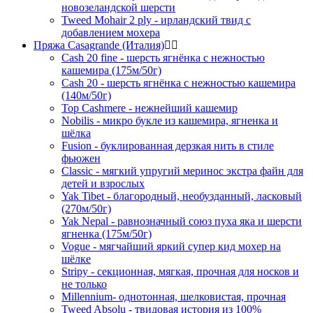
новозеландской шерсти
Tweed Mohair 2 ply - ирландский твид с
добавлением мохера
Пряжа Casagrande (Италия)
Cash 20 fine - шерсть ягнёнка с нежностью
кашемира (175м/50г)
Cash 20 - шерсть ягнёнка с нежностью кашемира
(140м/50г)
Top Cashmere - нежнейший кашемир
Nobilis - микро букле из кашемира, ягненка и
шёлка
Fusion - буклированная дерзкая нить в стиле
фьюжен
Classic - мягкий упругий меринос экстра файн для
детей и взрослых
Yak Tibet - благородный, необузданный, ласковый
(270м/50г)
Yak Nepal - равнозначный союз пуха яка и шерсти
ягненка (175м/50г)
Vogue - мягчайший яркий супер кид мохер на
шёлке
Stripy - секционная, мягкая, прочная для носков и
не только
Millennium- однотонная, шелковистая, прочная
Tweed Absolu - твидовая история из 100%