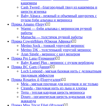
кашемира
Cash Tweed - благородный твид из кашемира и
шерсти ягненка
Baby Alpaca - нежный и объемный шнурочек с
пухом бэби альпака и мериноса
Пряжа Amano (Перу)
Warmi — бэби альпака с мериносом ручной
работы
Mamacha — толстячок ручной работы
Пряжа Cowgirlblues (Южная Африка)
Merino Sock - тонкий упругий меринос
Merino DK - толстенький упругий меринос
Aran Single - меринос с кид мохером
Пряжа Pro Lana (Германия)
Baby Kamel Plus - меринос с пухом верблюда
Пряжа BC Garn (Дания)
Loch Lomond - мягкая базовая нить с деликатным
твидовым эффектом
Пряжа Rosarios 4 (Португалия)
Meia - мягкая прочная для носочков и не только
Ciranda - твидовая нить из льна и хлопка
Terra - теплая кардная шерсть мериноса
Douro - органическая шерсть идеальная для
жаккарда
Пряжа Miss Tricot Filati (Италия)