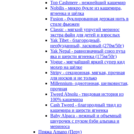
Top Cashmere - нежнейший кашемир
Nobilis - микро букле из кашемира,
ягненка и шёлка
Fusion - буклированная дерзкая нить в
стиле фьюжен
Classic - мягкий упругий меринос
экстра файн для детей и взрослых
Yak Tibet - благородный,
необузданный, ласковый (270м/50г)
Yak Nepal - равнозначный союз пуха
яка и шерсти ягненка (175м/50г)
Vogue - мягчайший яркий супер кид
мохер на шёлке
Stripy - секционная, мягкая, прочная
для носков и не только
Millennium- однотонная, шелковистая,
прочная
Tweed Absolu - твидовая история из
100% кашемира
Cash Tweed - благородный твид из
кашемира и шерсти ягненка
Baby Alpaca - нежный и объемный
шнурочек с пухом бэби альпака и
мериноса
Пряжа Amano (Перу)