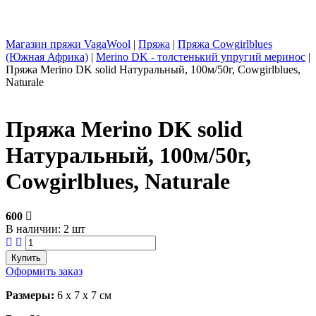
Магазин пряжи VagaWool
|
Пряжа
|
Пряжа Cowgirlblues
(Южная Африка)
|
Merino DK - толстенький упругий меринос
|
Пряжа Merino DK solid Натуральный, 100м/50г, Cowgirlblues,
Naturale
Пряжа Merino DK solid
Натуральный, 100м/50г,
Cowgirlblues, Naturale
600
В наличии: 2 шт
Оформить заказ
Размеры:
6 x
7
x
7
cм