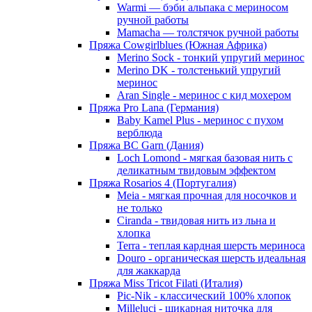
Warmi — бэби альпака с мериносом
ручной работы
Mamacha — толстячок ручной работы
Пряжа Cowgirlblues (Южная Африка)
Merino Sock - тонкий упругий меринос
Merino DK - толстенький упругий
меринос
Aran Single - меринос с кид мохером
Пряжа Pro Lana (Германия)
Baby Kamel Plus - меринос с пухом
верблюда
Пряжа BC Garn (Дания)
Loch Lomond - мягкая базовая нить с
деликатным твидовым эффектом
Пряжа Rosarios 4 (Португалия)
Meia - мягкая прочная для носочков и
не только
Ciranda - твидовая нить из льна и
хлопка
Terra - теплая кардная шерсть мериноса
Douro - органическая шерсть идеальная
для жаккарда
Пряжа Miss Tricot Filati (Италия)
Pic-Nik - классический 100% хлопок
Milleluci - шикарная ниточка для