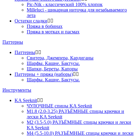
Pic-Nik - классический 100% хлопок
Milleluci - шикарная ниточка для незабываемого
лета
Остатки сладки
Пряжа в бобинах
Пряжа в мотках и пасмах
Паттерны
Паттерны
Свитера, Джемпера, Кардиганы
Шарфы. Кашне. Бактусы.
Шапки, Береты, Капоры
Паттерны + пряжа (наборы)
Шарфы. Кашне. Бактусы.
Инструменты
KA Seeknit
ЧУЛОЧНЫЕ спицы KA Seeknit
М1.8 (2.0-3.25) РАЗЪЁМНЫЕ спицы крючки и
лески KA Seeknit
М2 (3.5-5.0) РАЗЪЁМНЫЕ спицы крючки и лески
KA Seeknit
М4 (5.5-10.0) РАЗЪЁМНЫЕ спицы крючки и лески