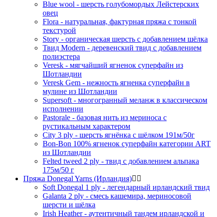
Blue wool - шерсть голубомордых Лейстерских
овец
Flora - натуральная, фактурная пряжа с тонкой
текстурой
Story - органическая шерсть с добавлением шёлка
Твид Modern - деревенский твид с добавлением
полиэстера
Veresk - мягчайший ягненок суперфайн из
Шотландии
Veresk Gem - нежность ягненка суперфайн в
мулине из Шотландии
Supersoft - многогранный меланж в классическом
исполнении
Pastorale - базовая нить из мериноса с
рустикальным характером
City 3 ply - шерсть ягнёнка с шёлком 191м/50г
Bon-Bon 100% ягненок суперфайн категории ART
из Шотландии
Felted tweed 2 ply - твид с добавлением альпака
175м/50 г
Пряжа Donegal Yarns (Ирландия)
Soft Donegal 1 ply - легендарный ирландский твид
Galanta 2 ply - смесь кашемира, мериносовой
шерсти и шёлка
Irish Heather - аутентичный тандем ирландской и