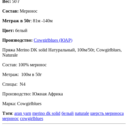
Вес:
50
г
Состав:
Меринос
Метраж в 50г
: 81м -140м
Цвет:
белый
Производство:
Cowgirlblues (ЮАР)
Пряжа Merino DK solid Натуральный, 100м/50г, Cowgirlblues,
Naturale
Состав: 100% меринос
Метраж: 100м в 50г
Спицы: N4
Производство: Южная Африка
Марка: Cowgirlblues
Тэги
:
aran yarn
merino dk solid
белый
naturale
шерсть мериноса
меринос
cowgirlblues