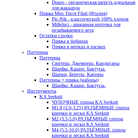
Douro - органическая шерсть идеальная
для жаккарда
Пряжа Miss Tricot Filati (Италия)
Pic-Nik - классический 100% хлопок
Milleluci - шикарная ниточка для
незабываемого лета
Остатки сладки
Пряжа в бобинах
Пряжа в мотках и пасмах
Паттерны
Паттерны
Свитера, Джемпера, Кардиганы
Шарфы. Кашне. Бактусы.
Шапки, Береты, Капоры
Паттерны + пряжа (наборы)
Шарфы. Кашне. Бактусы.
Инструменты
KA Seeknit
ЧУЛОЧНЫЕ спицы KA Seeknit
М1.8 (2.0-3.25) РАЗЪЁМНЫЕ спицы
крючки и лески KA Seeknit
М2 (3.5-5.0) РАЗЪЁМНЫЕ спицы
крючки и лески KA Seeknit
М4 (5.5-10.0) РАЗЪЁМНЫЕ спицы
крючки и лески KA Seeknit