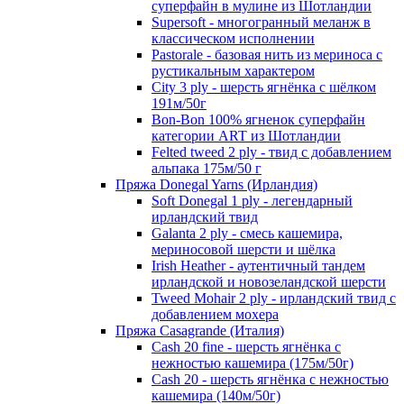
суперфайн в мулине из Шотландии
Supersoft - многогранный меланж в
классическом исполнении
Pastorale - базовая нить из мериноса с
рустикальным характером
City 3 ply - шерсть ягнёнка с шёлком
191м/50г
Bon-Bon 100% ягненок суперфайн
категории ART из Шотландии
Felted tweed 2 ply - твид с добавлением
альпака 175м/50 г
Пряжа Donegal Yarns (Ирландия)
Soft Donegal 1 ply - легендарный
ирландский твид
Galanta 2 ply - смесь кашемира,
мериносовой шерсти и шёлка
Irish Heather - аутентичный тандем
ирландской и новозеландской шерсти
Tweed Mohair 2 ply - ирландский твид с
добавлением мохера
Пряжа Casagrande (Италия)
Cash 20 fine - шерсть ягнёнка с
нежностью кашемира (175м/50г)
Cash 20 - шерсть ягнёнка с нежностью
кашемира (140м/50г)