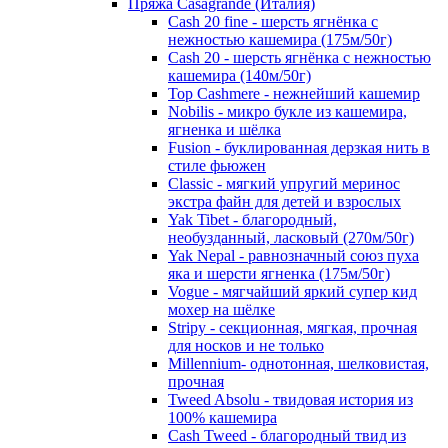
Пряжа Casagrande (Италия)
Cash 20 fine - шерсть ягнёнка с
нежностью кашемира (175м/50г)
Cash 20 - шерсть ягнёнка с нежностью
кашемира (140м/50г)
Top Cashmere - нежнейший кашемир
Nobilis - микро букле из кашемира,
ягненка и шёлка
Fusion - буклированная дерзкая нить в
стиле фьюжен
Classic - мягкий упругий меринос
экстра файн для детей и взрослых
Yak Tibet - благородный,
необузданный, ласковый (270м/50г)
Yak Nepal - равнозначный союз пуха
яка и шерсти ягненка (175м/50г)
Vogue - мягчайший яркий супер кид
мохер на шёлке
Stripy - секционная, мягкая, прочная
для носков и не только
Millennium- однотонная, шелковистая,
прочная
Tweed Absolu - твидовая история из
100% кашемира
Cash Tweed - благородный твид из