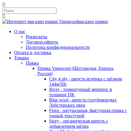
магазин пряжи
О нас
Реквизиты
Договор-оферта
Политика конфиденциальности
Оплата и доставка
Товары
Пряжа
Пряжа Vagawool (Шотландия, Европа,
Россия)
City 4 ply - шерсть ягнёнка с шёлком
144м/50г
River - тонкорунный меринос в
толщине DK
Blue wool - шерсть голубомордых
Лейстерских овец
Flora - натуральная, фактурная пряжа с
тонкой текстурой
Story - органическая шерсть с
добавлением шёлка