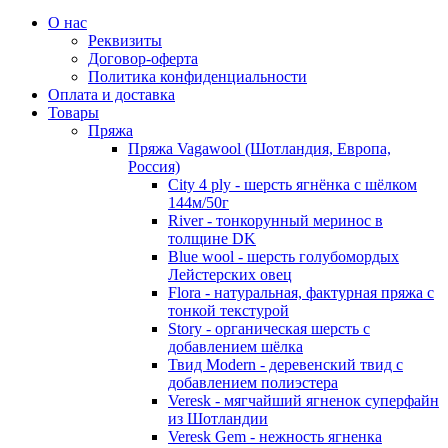
О нас
Реквизиты
Договор-оферта
Политика конфиденциальности
Оплата и доставка
Товары
Пряжа
Пряжа Vagawool (Шотландия, Европа,
Россия)
City 4 ply - шерсть ягнёнка с шёлком
144м/50г
River - тонкорунный меринос в
толщине DK
Blue wool - шерсть голубомордых
Лейстерских овец
Flora - натуральная, фактурная пряжа с
тонкой текстурой
Story - органическая шерсть с
добавлением шёлка
Твид Modern - деревенский твид с
добавлением полиэстера
Veresk - мягчайший ягненок суперфайн
из Шотландии
Veresk Gem - нежность ягненка