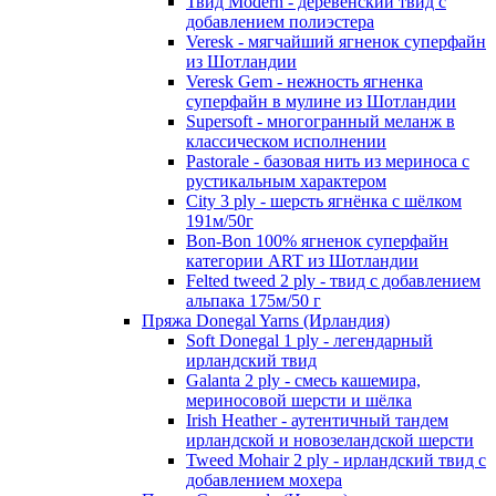
Твид Modern - деревенский твид с
добавлением полиэстера
Veresk - мягчайший ягненок суперфайн
из Шотландии
Veresk Gem - нежность ягненка
суперфайн в мулине из Шотландии
Supersoft - многогранный меланж в
классическом исполнении
Pastorale - базовая нить из мериноса с
рустикальным характером
City 3 ply - шерсть ягнёнка с шёлком
191м/50г
Bon-Bon 100% ягненок суперфайн
категории ART из Шотландии
Felted tweed 2 ply - твид с добавлением
альпака 175м/50 г
Пряжа Donegal Yarns (Ирландия)
Soft Donegal 1 ply - легендарный
ирландский твид
Galanta 2 ply - смесь кашемира,
мериносовой шерсти и шёлка
Irish Heather - аутентичный тандем
ирландской и новозеландской шерсти
Tweed Mohair 2 ply - ирландский твид с
добавлением мохера