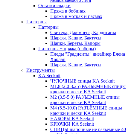
незабываемого лета
Остатки сладки
Пряжа в бобинах
Пряжа в мотках и пасмах
Паттерны
Паттерны
Свитера, Джемпера, Кардиганы
Шарфы. Кашне. Бактусы.
Шапки, Береты, Капоры
Паттерны + пряжа (наборы)
Пледы "Градиенты" дизайнер Елена
Харлап
Шарфы. Кашне. Бактусы.
Инструменты
KA Seeknit
ЧУЛОЧНЫЕ спицы KA Seeknit
М1.8 (2.0-3.25) РАЗЪЁМНЫЕ спицы
крючки и лески KA Seeknit
М2 (3.5-5.0) РАЗЪЁМНЫЕ спицы
крючки и лески KA Seeknit
М4 (5.5-10.0) РАЗЪЁМНЫЕ спицы
крючки и лески KA Seeknit
НАБОРЫ KA Seeknit
КРЮЧКИ KA Seeknit
СПИЦЫ шапочные не разъемные 40