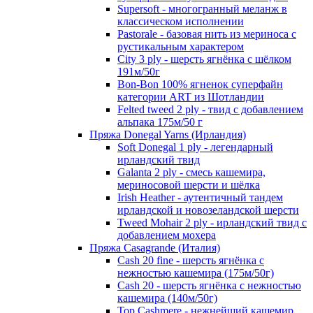
Supersoft - многогранный меланж в
классическом исполнении
Pastorale - базовая нить из мериноса с
рустикальным характером
City 3 ply - шерсть ягнёнка с шёлком
191м/50г
Bon-Bon 100% ягненок суперфайн
категории ART из Шотландии
Felted tweed 2 ply - твид с добавлением
альпака 175м/50 г
Пряжа Donegal Yarns (Ирландия)
Soft Donegal 1 ply - легендарный
ирландский твид
Galanta 2 ply - смесь кашемира,
мериносовой шерсти и шёлка
Irish Heather - аутентичный тандем
ирландской и новозеландской шерсти
Tweed Mohair 2 ply - ирландский твид с
добавлением мохера
Пряжа Casagrande (Италия)
Cash 20 fine - шерсть ягнёнка с
нежностью кашемира (175м/50г)
Cash 20 - шерсть ягнёнка с нежностью
кашемира (140м/50г)
Top Cashmere - нежнейший кашемир