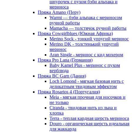
шнурочек с пухом бэби альпака и
мериноса
Пряжа Amano (Перу)
Warmi — бэби альпака с мериносом
ручной работы
Mamacha — толстячок ручной работы
Пряжа Cowgirlblues (Южная Африка)
Merino Sock - тонкий упругий меринос
Merino DK - толстенький упругий
меринос
Aran Single - меринос с кид мохером
Пряжа Pro Lana (Германия)
Baby Kamel Plus - меринос с пухом
верблюда
Пряжа BC Garn (Дания)
Loch Lomond - мягкая базовая нить с
деликатным твидовым эффектом
Пряжа Rosarios 4 (Португалия)
Meia - мягкая прочная для носочков и
не только
Ciranda - твидовая нить из льна и
хлопка
Terra - теплая кардная шерсть мериноса
Douro - органическая шерсть идеальная
для жаккарда