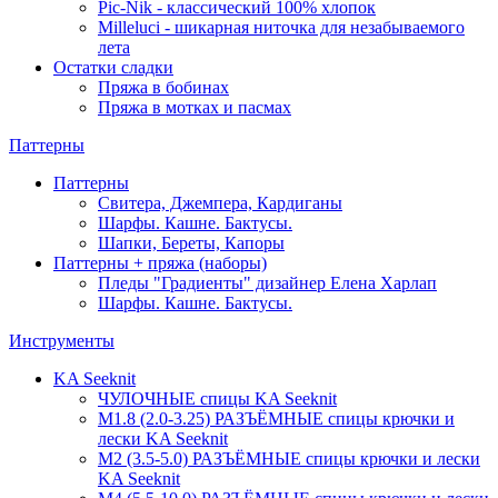
Pic-Nik - классический 100% хлопок
Milleluci - шикарная ниточка для незабываемого
лета
Остатки сладки
Пряжа в бобинах
Пряжа в мотках и пасмах
Паттерны
Паттерны
Свитера, Джемпера, Кардиганы
Шарфы. Кашне. Бактусы.
Шапки, Береты, Капоры
Паттерны + пряжа (наборы)
Пледы "Градиенты" дизайнер Елена Харлап
Шарфы. Кашне. Бактусы.
Инструменты
KA Seeknit
ЧУЛОЧНЫЕ спицы KA Seeknit
М1.8 (2.0-3.25) РАЗЪЁМНЫЕ спицы крючки и
лески KA Seeknit
М2 (3.5-5.0) РАЗЪЁМНЫЕ спицы крючки и лески
KA Seeknit