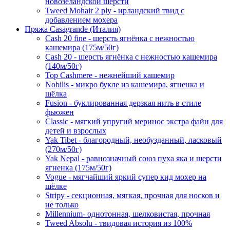
новозеландской шерсти
Tweed Mohair 2 ply - ирландский твид с
добавлением мохера
Пряжа Casagrande (Италия)
Cash 20 fine - шерсть ягнёнка с нежностью
кашемира (175м/50г)
Cash 20 - шерсть ягнёнка с нежностью кашемира
(140м/50г)
Top Cashmere - нежнейший кашемир
Nobilis - микро букле из кашемира, ягненка и
шёлка
Fusion - буклированная дерзкая нить в стиле
фьюжен
Classic - мягкий упругий меринос экстра файн для
детей и взрослых
Yak Tibet - благородный, необузданный, ласковый
(270м/50г)
Yak Nepal - равнозначный союз пуха яка и шерсти
ягненка (175м/50г)
Vogue - мягчайший яркий супер кид мохер на
шёлке
Stripy - секционная, мягкая, прочная для носков и
не только
Millennium- однотонная, шелковистая, прочная
Tweed Absolu - твидовая история из 100%