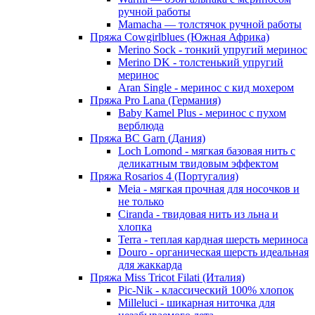
ручной работы
Mamacha — толстячок ручной работы
Пряжа Cowgirlblues (Южная Африка)
Merino Sock - тонкий упругий меринос
Merino DK - толстенький упругий
меринос
Aran Single - меринос с кид мохером
Пряжа Pro Lana (Германия)
Baby Kamel Plus - меринос с пухом
верблюда
Пряжа BC Garn (Дания)
Loch Lomond - мягкая базовая нить с
деликатным твидовым эффектом
Пряжа Rosarios 4 (Португалия)
Meia - мягкая прочная для носочков и
не только
Ciranda - твидовая нить из льна и
хлопка
Terra - теплая кардная шерсть мериноса
Douro - органическая шерсть идеальная
для жаккарда
Пряжа Miss Tricot Filati (Италия)
Pic-Nik - классический 100% хлопок
Milleluci - шикарная ниточка для