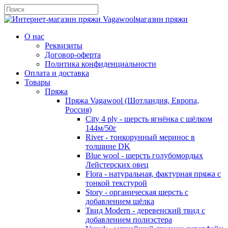
магазин пряжи
О нас
Реквизиты
Договор-оферта
Политика конфиденциальности
Оплата и доставка
Товары
Пряжа
Пряжа Vagawool (Шотландия, Европа,
Россия)
City 4 ply - шерсть ягнёнка с шёлком
144м/50г
River - тонкорунный меринос в
толщине DK
Blue wool - шерсть голубомордых
Лейстерских овец
Flora - натуральная, фактурная пряжа с
тонкой текстурой
Story - органическая шерсть с
добавлением шёлка
Твид Modern - деревенский твид с
добавлением полиэстера