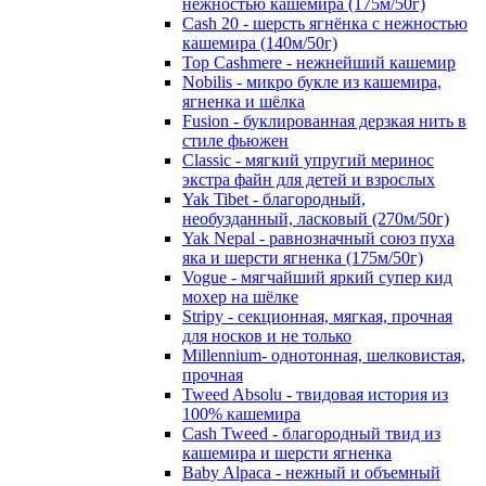
нежностью кашемира (175м/50г)
Cash 20 - шерсть ягнёнка с нежностью
кашемира (140м/50г)
Top Cashmere - нежнейший кашемир
Nobilis - микро букле из кашемира,
ягненка и шёлка
Fusion - буклированная дерзкая нить в
стиле фьюжен
Classic - мягкий упругий меринос
экстра файн для детей и взрослых
Yak Tibet - благородный,
необузданный, ласковый (270м/50г)
Yak Nepal - равнозначный союз пуха
яка и шерсти ягненка (175м/50г)
Vogue - мягчайший яркий супер кид
мохер на шёлке
Stripy - секционная, мягкая, прочная
для носков и не только
Millennium- однотонная, шелковистая,
прочная
Tweed Absolu - твидовая история из
100% кашемира
Cash Tweed - благородный твид из
кашемира и шерсти ягненка
Baby Alpaca - нежный и объемный