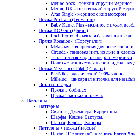
Merino Sock - тонкий упругий меринос
Merino DK - толстенький упругий мери
Aran Single - меринос с кид мохером
Пряжа Pro Lana (Германия)
Baby Kamel Plus - меринос с пухом верб
Пряжа BC Garn (Дания)
Loch Lomond - мягкая базовая нить с д
Пряжа Rosarios 4 (Португалия)
Meia - мягкая прочная для носочков и не
Ciranda - твидовая нить из льна и хлопка
Terra - теплая кардная шерсть мериноса
Douro - органическая шерсть идеальная 
Пряжа Miss Tricot Filati (Италия)
Pic-Nik - классический 100% хлопок
Milleluci - шикарная ниточка для незабы
Остатки сладки
Пряжа в бобинах
Пряжа в мотках и пасмах
Паттерны
Паттерны
Свитера, Джемпера, Кардиганы
Шарфы. Кашне. Бактусы.
Шапки, Береты, Капоры
Паттерны + пряжа (наборы)
Пледы "Градиенты" дизайнер Елена Ха