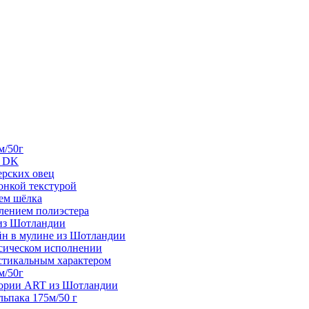
м/50г
е DK
ерских овец
тонкой текстурой
ием шёлка
влением полиэстера
 из Шотландии
айн в мулине из Шотландии
ссическом исполнении
рустикальным характером
м/50г
гории ART из Шотландии
альпака 175м/50 г