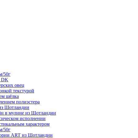
м/50г
е DK
ерских овец
тонкой текстурой
ием шёлка
влением полиэстера
 из Шотландии
айн в мулине из Шотландии
ссическом исполнении
рустикальным характером
м/50г
гории ART из Шотландии