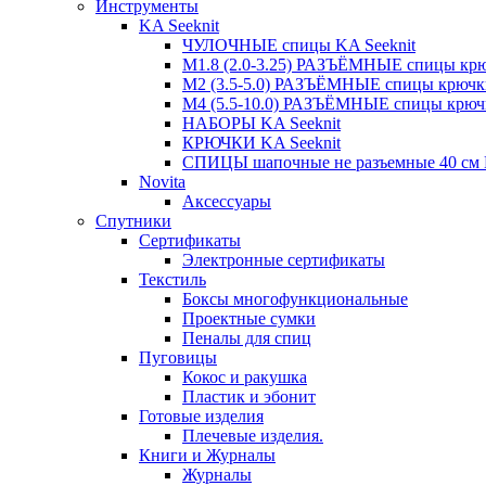
Инструменты
KA Seeknit
ЧУЛОЧНЫЕ спицы KA Seeknit
М1.8 (2.0-3.25) РАЗЪЁМНЫЕ спицы крюч
М2 (3.5-5.0) РАЗЪЁМНЫЕ спицы крючки
М4 (5.5-10.0) РАЗЪЁМНЫЕ спицы крючк
НАБОРЫ KA Seeknit
КРЮЧКИ KA Seeknit
СПИЦЫ шапочные не разъемные 40 см K
Novita
Аксессуары
Спутники
Сертификаты
Электронные сертификаты
Текстиль
Боксы многофункциональные
Проектные сумки
Пеналы для спиц
Пуговицы
Кокос и ракушка
Пластик и эбонит
Готовые изделия
Плечевые изделия.
Книги и Журналы
Журналы