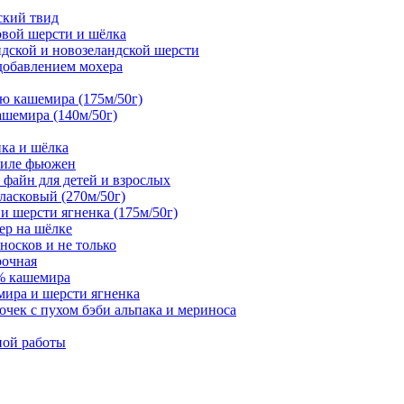
дский твид
совой шерсти и шёлка
андской и новозеландской шерсти
 добавлением мохера
тью кашемира (175м/50г)
ашемира (140м/50г)
нка и шёлка
стиле фьюжен
а файн для детей и взрослых
 ласковый (270м/50г)
 и шерсти ягненка (175м/50г)
ер на шёлке
 носков и не только
рочная
0% кашемира
мира и шерсти ягненка
чек с пухом бэби альпака и мериноса
ной работы