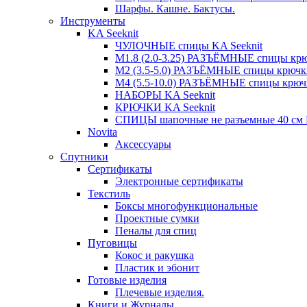
Шарфы. Кашне. Бактусы.
Инструменты
KA Seeknit
ЧУЛОЧНЫЕ спицы KA Seeknit
М1.8 (2.0-3.25) РАЗЪЁМНЫЕ спицы крюч
М2 (3.5-5.0) РАЗЪЁМНЫЕ спицы крючки
М4 (5.5-10.0) РАЗЪЁМНЫЕ спицы крючк
НАБОРЫ KA Seeknit
КРЮЧКИ KA Seeknit
СПИЦЫ шапочные не разъемные 40 см K
Novita
Аксессуары
Спутники
Сертификаты
Электронные сертификаты
Текстиль
Боксы многофункциональные
Проектные сумки
Пеналы для спиц
Пуговицы
Кокос и ракушка
Пластик и эбонит
Готовые изделия
Плечевые изделия.
Книги и Журналы