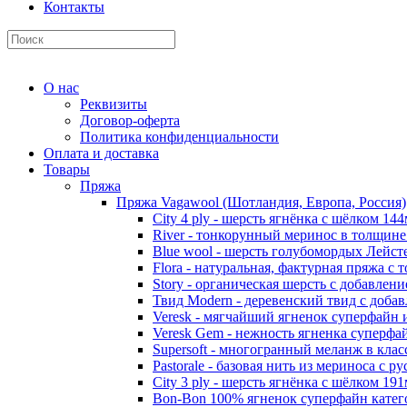
Контакты
О нас
Реквизиты
Договор-оферта
Политика конфиденциальности
Оплата и доставка
Товары
Пряжа
Пряжа Vagawool (Шотландия, Европа, Россия)
City 4 ply - шерсть ягнёнка с шёлком 144
River - тонкорунный меринос в толщин
Blue wool - шерсть голубомордых Лейст
Flora - натуральная, фактурная пряжа с 
Story - органическая шерсть с добавлен
Твид Modern - деревенский твид с доба
Veresk - мягчайший ягненок суперфайн
Veresk Gem - нежность ягненка суперф
Supersoft - многогранный меланж в кла
Pastorale - базовая нить из мериноса с 
City 3 ply - шерсть ягнёнка с шёлком 191
Bon-Bon 100% ягненок суперфайн кате