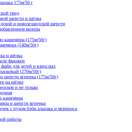
альпака 175м/50 г
дский твид
совой шерсти и шёлка
андской и новозеландской шерсти
 добавлением мохера
тью кашемира (175м/50г)
ашемира (140м/50г)
нка и шёлка
стиле фьюжен
а файн для детей и взрослых
 ласковый (270м/50г)
 и шерсти ягненка (175м/50г)
ер на шёлке
 носков и не только
рочная
0% кашемира
мира и шерсти ягненка
чек с пухом бэби альпака и мериноса
ной работы