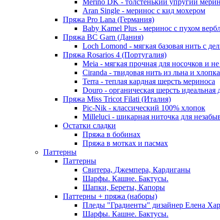
Merino DK - толстенький упругий мери
Aran Single - меринос с кид мохером
Пряжа Pro Lana (Германия)
Baby Kamel Plus - меринос с пухом верб
Пряжа BC Garn (Дания)
Loch Lomond - мягкая базовая нить с д
Пряжа Rosarios 4 (Португалия)
Meia - мягкая прочная для носочков и не
Ciranda - твидовая нить из льна и хлопка
Terra - теплая кардная шерсть мериноса
Douro - органическая шерсть идеальная 
Пряжа Miss Tricot Filati (Италия)
Pic-Nik - классический 100% хлопок
Milleluci - шикарная ниточка для незабы
Остатки сладки
Пряжа в бобинах
Пряжа в мотках и пасмах
Паттерны
Паттерны
Свитера, Джемпера, Кардиганы
Шарфы. Кашне. Бактусы.
Шапки, Береты, Капоры
Паттерны + пряжа (наборы)
Пледы "Градиенты" дизайнер Елена Ха
Шарфы. Кашне. Бактусы.