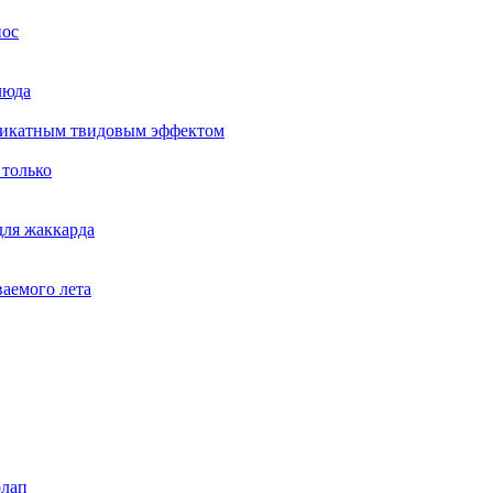
нос
люда
еликатным твидовым эффектом
 только
для жаккарда
ваемого лета
рлап