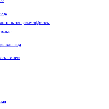
нос
люда
еликатным твидовым эффектом
 только
для жаккарда
ваемого лета
рлап