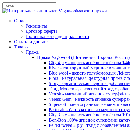
магазин пряжи
О нас
Реквизиты
Договор-оферта
Политика конфиденциальности
Оплата и доставка
Товары
Пряжа
Пряжа Vagawool (Шотландия, Европа, Россия)
City 4 ply - шерсть ягнёнка с шёлком 144
River - тонкорунный меринос в толщин
Blue wool - шерсть голубомордых Лейст
Flora - натуральная, фактурная пряжа с 
Story - органическая шерсть с добавлен
Твид Modern - деревенский твид с доба
Veresk - мягчайший ягненок суперфайн
Veresk Gem - нежность ягненка суперф
Supersoft - многогранный меланж в кла
Pastorale - базовая нить из мериноса с 
City 3 ply - шерсть ягнёнка с шёлком 191
Bon-Bon 100% ягненок суперфайн кате
Felted tweed 2 ply - твид с добавлением 