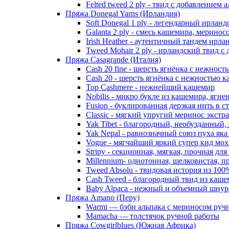
Felted tweed 2 ply - твид с добавлением 
Пряжа Donegal Yarns (Ирландия)
Soft Donegal 1 ply - легендарный ирлан
Galanta 2 ply - смесь кашемира, мерино
Irish Heather - аутентичный тандем ирл
Tweed Mohair 2 ply - ирландский твид с
Пряжа Casagrande (Италия)
Cash 20 fine - шерсть ягнёнка с нежнос
Cash 20 - шерсть ягнёнка с нежностью к
Top Cashmere - нежнейший кашемир
Nobilis - микро букле из кашемира, ягне
Fusion - буклированная дерзкая нить в 
Classic - мягкий упругий меринос экстр
Yak Tibet - благородный, необузданный,
Yak Nepal - равнозначный союз пуха яка
Vogue - мягчайший яркий супер кид мох
Stripy - секционная, мягкая, прочная для
Millennium- однотонная, шелковистая, п
Tweed Absolu - твидовая история из 10
Cash Tweed - благородный твид из каше
Baby Alpaca - нежный и объемный шнуро
Пряжа Amano (Перу)
Warmi — бэби альпака с мериносом руч
Mamacha — толстячок ручной работы
Пряжа Cowgirlblues (Южная Африка)