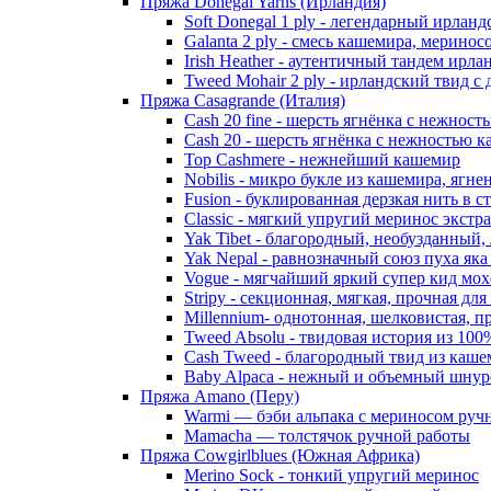
Пряжа Donegal Yarns (Ирландия)
Soft Donegal 1 ply - легендарный ирлан
Galanta 2 ply - смесь кашемира, мерино
Irish Heather - аутентичный тандем ирл
Tweed Mohair 2 ply - ирландский твид с
Пряжа Casagrande (Италия)
Cash 20 fine - шерсть ягнёнка с нежнос
Cash 20 - шерсть ягнёнка с нежностью к
Top Cashmere - нежнейший кашемир
Nobilis - микро букле из кашемира, ягне
Fusion - буклированная дерзкая нить в 
Classic - мягкий упругий меринос экстр
Yak Tibet - благородный, необузданный,
Yak Nepal - равнозначный союз пуха яка
Vogue - мягчайший яркий супер кид мох
Stripy - секционная, мягкая, прочная для
Millennium- однотонная, шелковистая, п
Tweed Absolu - твидовая история из 10
Cash Tweed - благородный твид из каше
Baby Alpaca - нежный и объемный шнуро
Пряжа Amano (Перу)
Warmi — бэби альпака с мериносом руч
Mamacha — толстячок ручной работы
Пряжа Cowgirlblues (Южная Африка)
Merino Sock - тонкий упругий меринос