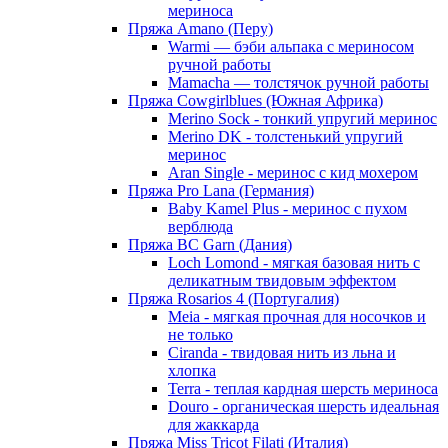
мериноса
Пряжа Amano (Перу)
Warmi — бэби альпака с мериносом
ручной работы
Mamacha — толстячок ручной работы
Пряжа Cowgirlblues (Южная Африка)
Merino Sock - тонкий упругий меринос
Merino DK - толстенький упругий
меринос
Aran Single - меринос с кид мохером
Пряжа Pro Lana (Германия)
Baby Kamel Plus - меринос с пухом
верблюда
Пряжа BC Garn (Дания)
Loch Lomond - мягкая базовая нить с
деликатным твидовым эффектом
Пряжа Rosarios 4 (Португалия)
Meia - мягкая прочная для носочков и
не только
Ciranda - твидовая нить из льна и
хлопка
Terra - теплая кардная шерсть мериноса
Douro - органическая шерсть идеальная
для жаккарда
Пряжа Miss Tricot Filati (Италия)