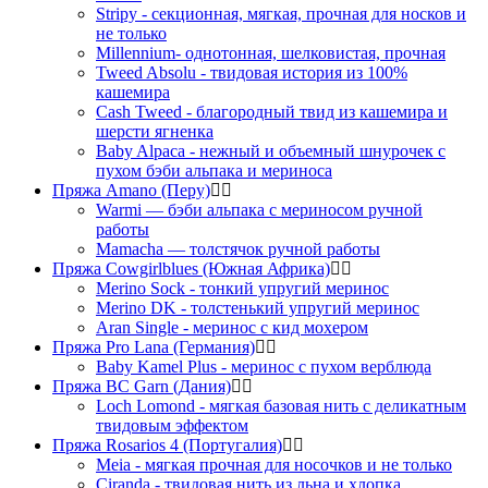
Stripy - секционная, мягкая, прочная для носков и
не только
Millennium- однотонная, шелковистая, прочная
Tweed Absolu - твидовая история из 100%
кашемира
Cash Tweed - благородный твид из кашемира и
шерсти ягненка
Baby Alpaca - нежный и объемный шнурочек с
пухом бэби альпака и мериноса
Пряжа Amano (Перу)
Warmi — бэби альпака с мериносом ручной
работы
Mamacha — толстячок ручной работы
Пряжа Cowgirlblues (Южная Африка)
Merino Sock - тонкий упругий меринос
Merino DK - толстенький упругий меринос
Aran Single - меринос с кид мохером
Пряжа Pro Lana (Германия)
Baby Kamel Plus - меринос с пухом верблюда
Пряжа BC Garn (Дания)
Loch Lomond - мягкая базовая нить с деликатным
твидовым эффектом
Пряжа Rosarios 4 (Португалия)
Meia - мягкая прочная для носочков и не только
Ciranda - твидовая нить из льна и хлопка