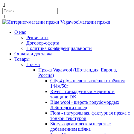
магазин пряжи
О нас
Реквизиты
Договор-оферта
Политика конфиденциальности
Оплата и доставка
Товары
Пряжа
Пряжа Vagawool (Шотландия, Европа,
Россия)
City 4 ply - шерсть ягнёнка с шёлком
144м/50г
River - тонкорунный меринос в
толщине DK
Blue wool - шерсть голубомордых
Лейстерских овец
Flora - натуральная, фактурная пряжа с
тонкой текстурой
Story - органическая шерсть с
добавлением шёлка