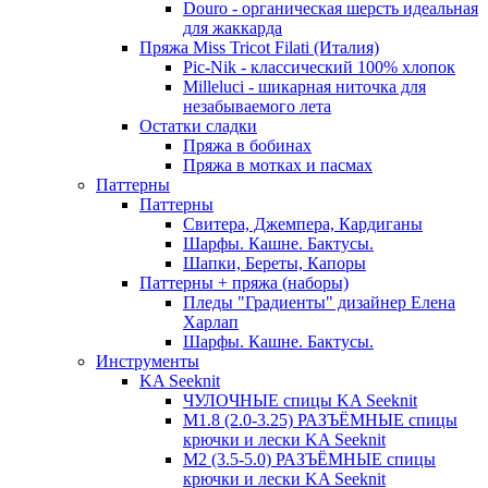
Douro - органическая шерсть идеальная
для жаккарда
Пряжа Miss Tricot Filati (Италия)
Pic-Nik - классический 100% хлопок
Milleluci - шикарная ниточка для
незабываемого лета
Остатки сладки
Пряжа в бобинах
Пряжа в мотках и пасмах
Паттерны
Паттерны
Свитера, Джемпера, Кардиганы
Шарфы. Кашне. Бактусы.
Шапки, Береты, Капоры
Паттерны + пряжа (наборы)
Пледы "Градиенты" дизайнер Елена
Харлап
Шарфы. Кашне. Бактусы.
Инструменты
KA Seeknit
ЧУЛОЧНЫЕ спицы KA Seeknit
М1.8 (2.0-3.25) РАЗЪЁМНЫЕ спицы
крючки и лески KA Seeknit
М2 (3.5-5.0) РАЗЪЁМНЫЕ спицы
крючки и лески KA Seeknit