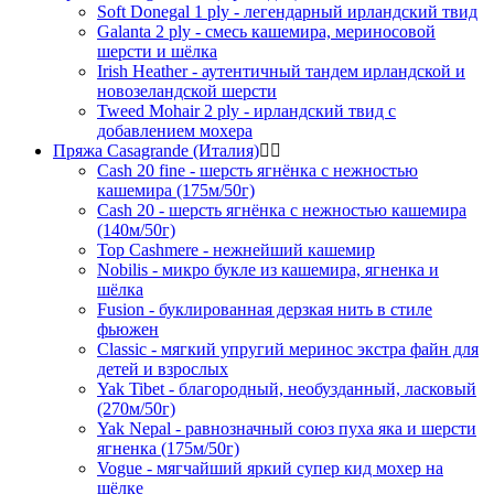
Soft Donegal 1 ply - легендарный ирландский твид
Galanta 2 ply - смесь кашемира, мериносовой
шерсти и шёлка
Irish Heather - аутентичный тандем ирландской и
новозеландской шерсти
Tweed Mohair 2 ply - ирландский твид с
добавлением мохера
Пряжа Casagrande (Италия)
Cash 20 fine - шерсть ягнёнка с нежностью
кашемира (175м/50г)
Cash 20 - шерсть ягнёнка с нежностью кашемира
(140м/50г)
Top Cashmere - нежнейший кашемир
Nobilis - микро букле из кашемира, ягненка и
шёлка
Fusion - буклированная дерзкая нить в стиле
фьюжен
Classic - мягкий упругий меринос экстра файн для
детей и взрослых
Yak Tibet - благородный, необузданный, ласковый
(270м/50г)
Yak Nepal - равнозначный союз пуха яка и шерсти
ягненка (175м/50г)
Vogue - мягчайший яркий супер кид мохер на
шёлке