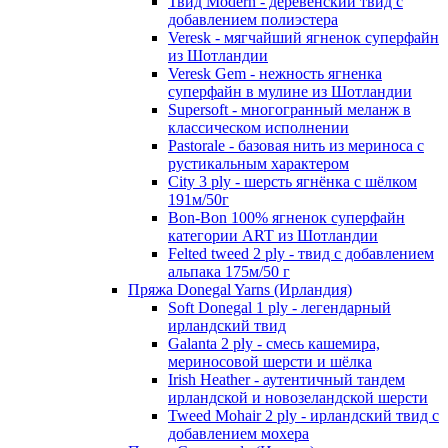
Твид Modern - деревенский твид с
добавлением полиэстера
Veresk - мягчайший ягненок суперфайн
из Шотландии
Veresk Gem - нежность ягненка
суперфайн в мулине из Шотландии
Supersoft - многогранный меланж в
классическом исполнении
Pastorale - базовая нить из мериноса с
рустикальным характером
City 3 ply - шерсть ягнёнка с шёлком
191м/50г
Bon-Bon 100% ягненок суперфайн
категории ART из Шотландии
Felted tweed 2 ply - твид с добавлением
альпака 175м/50 г
Пряжа Donegal Yarns (Ирландия)
Soft Donegal 1 ply - легендарный
ирландский твид
Galanta 2 ply - смесь кашемира,
мериносовой шерсти и шёлка
Irish Heather - аутентичный тандем
ирландской и новозеландской шерсти
Tweed Mohair 2 ply - ирландский твид с
добавлением мохера