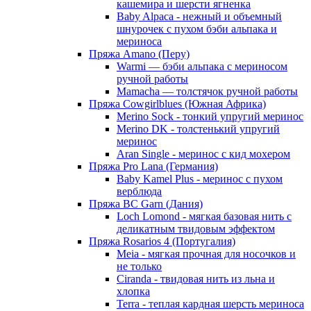
кашемира и шерсти ягненка
Baby Alpaca - нежный и объемный
шнурочек с пухом бэби альпака и
мериноса
Пряжа Amano (Перу)
Warmi — бэби альпака с мериносом
ручной работы
Mamacha — толстячок ручной работы
Пряжа Cowgirlblues (Южная Африка)
Merino Sock - тонкий упругий меринос
Merino DK - толстенький упругий
меринос
Aran Single - меринос с кид мохером
Пряжа Pro Lana (Германия)
Baby Kamel Plus - меринос с пухом
верблюда
Пряжа BC Garn (Дания)
Loch Lomond - мягкая базовая нить с
деликатным твидовым эффектом
Пряжа Rosarios 4 (Португалия)
Meia - мягкая прочная для носочков и
не только
Ciranda - твидовая нить из льна и
хлопка
Terra - теплая кардная шерсть мериноса