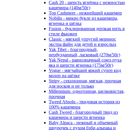
Cash 20 - шерсть ягнёнка с нежностью
кашемира (140м/50г)
Top Cashmere - нежнейший кашемир
Nobilis - микро букле из кашемира,
ягненка и шёлка
Fusion - буклированная дерзкая нить в
стиле фьюжен
Classic - мягкий упругий меринос
экстра файн для детей и взрослых
Yak Tibet - благородный,
необузданный, ласковый (270м/50г)
Yak Nepal - равнозначный союз пуха
яка и шерсти ягненка (175м/50г)
Vogue - мягчайший яркий супер кид
мохер на шёлке
Stripy - секционная, мягкая, прочная
для носков и не только
Millennium- однотонная, шелковистая,
прочная
Tweed Absolu - твидовая история из
100% кашемира
Cash Tweed - благородный твид из
кашемира и шерсти ягненка
Baby Alpaca - нежный и объемный
шнурочек с пухом бэби альпака и