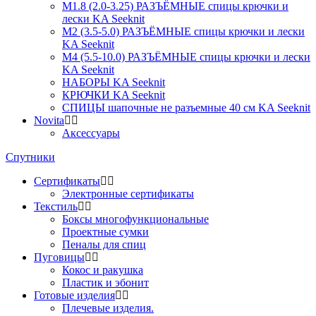
М1.8 (2.0-3.25) РАЗЪЁМНЫЕ спицы крючки и
лески KA Seeknit
М2 (3.5-5.0) РАЗЪЁМНЫЕ спицы крючки и лески
KA Seeknit
М4 (5.5-10.0) РАЗЪЁМНЫЕ спицы крючки и лески
KA Seeknit
НАБОРЫ KA Seeknit
КРЮЧКИ KA Seeknit
СПИЦЫ шапочные не разъемные 40 см KA Seeknit
Novita
Аксессуары
Спутники
Сертификаты
Электронные сертификаты
Текстиль
Боксы многофункциональные
Проектные сумки
Пеналы для спиц
Пуговицы
Кокос и ракушка
Пластик и эбонит
Готовые изделия
Плечевые изделия.