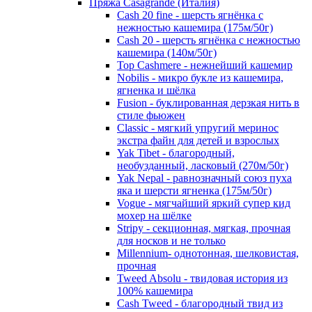
Пряжа Casagrande (Италия)
Cash 20 fine - шерсть ягнёнка с
нежностью кашемира (175м/50г)
Cash 20 - шерсть ягнёнка с нежностью
кашемира (140м/50г)
Top Cashmere - нежнейший кашемир
Nobilis - микро букле из кашемира,
ягненка и шёлка
Fusion - буклированная дерзкая нить в
стиле фьюжен
Classic - мягкий упругий меринос
экстра файн для детей и взрослых
Yak Tibet - благородный,
необузданный, ласковый (270м/50г)
Yak Nepal - равнозначный союз пуха
яка и шерсти ягненка (175м/50г)
Vogue - мягчайший яркий супер кид
мохер на шёлке
Stripy - секционная, мягкая, прочная
для носков и не только
Millennium- однотонная, шелковистая,
прочная
Tweed Absolu - твидовая история из
100% кашемира
Cash Tweed - благородный твид из