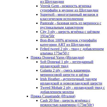
из Шотландии
Veresk Gem - нежность ягненка
суперфайн в мулине из Шотландии
Supersoft - многогранный меланж в
классическом исполнении
Pastorale - базовая нить из мериноса с
рустикальным характером
City 3 ply - шерсть ягнёнка с шёлком
191м/50г
Bon-Bon 100% ягненок суперфайн
категории ART из Шотландии
Felted tweed 2 ply - твид с добавлением
альпака 175м/50 г
Пряжа Donegal Yarns (Ирландия)
Soft Donegal 1 ply - легендарный
ирландский твид
Galanta 2 ply - смесь кашемира,
мериносовой шерсти и шёлка
Irish Heather - аутентичный тандем
ирландской и новозеландской шерсти
Tweed Mohair 2 ply - ирландский твид с
добавлением мохера
Пряжа Casagrande (Италия)
Cash 20 fine - шерсть ягнёнка с
нежностью кашемира (175м/50г)