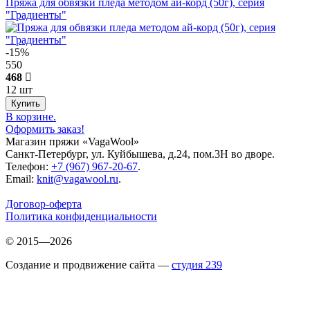
Пряжа для обвязки пледа методом ай-корд (50г), серия
"Градиенты"
-15%
550
468
12 шт
В корзине.
Оформить заказ!
Магазин пряжи «VagaWool»
Санкт-Петербург, ул. Куйбышева, д.24, пом.3Н во дворе.
Телефон:
+7 (967) 967-20-67
.
Email:
knit@vagawool.ru
.
Договор-оферта
Политика конфиденциальности
© 2015—2026
Создание и продвижение сайта —
студия 239