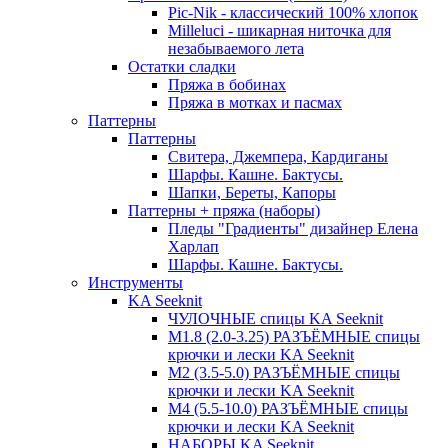
Pic-Nik - классический 100% хлопок
Milleluci - шикарная ниточка для
незабываемого лета
Остатки сладки
Пряжа в бобинах
Пряжа в мотках и пасмах
Паттерны
Паттерны
Свитера, Джемпера, Кардиганы
Шарфы. Кашне. Бактусы.
Шапки, Береты, Капоры
Паттерны + пряжа (наборы)
Пледы "Градиенты" дизайнер Елена
Харлап
Шарфы. Кашне. Бактусы.
Инструменты
KA Seeknit
ЧУЛОЧНЫЕ спицы KA Seeknit
М1.8 (2.0-3.25) РАЗЪЁМНЫЕ спицы
крючки и лески KA Seeknit
М2 (3.5-5.0) РАЗЪЁМНЫЕ спицы
крючки и лески KA Seeknit
М4 (5.5-10.0) РАЗЪЁМНЫЕ спицы
крючки и лески KA Seeknit
НАБОРЫ KA Seeknit