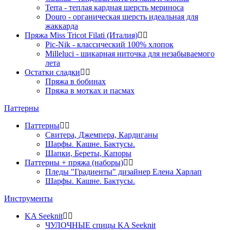
Terra - теплая кардная шерсть мериноса
Douro - органическая шерсть идеальная для
жаккарда
Пряжа Miss Tricot Filati (Италия)
Pic-Nik - классический 100% хлопок
Milleluci - шикарная ниточка для незабываемого
лета
Остатки сладки
Пряжа в бобинах
Пряжа в мотках и пасмах
Паттерны
Паттерны
Свитера, Джемпера, Кардиганы
Шарфы. Кашне. Бактусы.
Шапки, Береты, Капоры
Паттерны + пряжа (наборы)
Пледы "Градиенты" дизайнер Елена Харлап
Шарфы. Кашне. Бактусы.
Инструменты
KA Seeknit
ЧУЛОЧНЫЕ спицы KA Seeknit