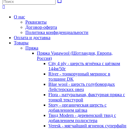
О нас
Реквизиты
Договор-оферта
Политика конфиденциальности
Оплата и доставка
Товары
Пряжа
Пряжа Vagawool (Шотландия, Европа,
Россия)
City 4 ply - шерсть ягнёнка с шёлком
144м/50г
River - тонкорунный меринос в
толщине DK
Blue wool - шерсть голубомордых
Лейстерских овец
Flora - натуральная, фактурная пряжа с
тонкой текстурой
Story - органическая шерсть с
добавлением шёлка
Твид Modern - деревенский твид с
добавлением полиэстера
Veresk - мягчайший ягненок суперфайн