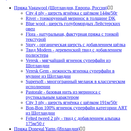
Пряжа Vagawool (Шотландия, Европа, Россия)
City 4 ply - шерсть ягнёнка с шёлком 144м/50г
River - тонкорунный меринос в толщине DK
Blue wool - шерсть голубомордых Лейстерских
овец
Flora - натуральная, фактурная пряжа с тонкой
текстурой
Story - органическая шерсть с добавлением шёлка
Твид Modern - деревенский твид с добавлением
полиэстера
Veresk - мягчайший ягненок суперфайн из
Шотландии
Veresk Gem - нежность ягненка суперфайн в
мулине из Шотландии
Supersoft - многогранный меланж в классическом
исполнении
Pastorale - базовая нить из мериноса с
рустикальным характером
City 3 ply - шерсть ягнёнка с шёлком 191м/50г
Bon-Bon 100% ягненок суперфайн категории ART
из Шотландии
Felted tweed 2 ply - твид с добавлением альпака
175м/50 г
Пряжа Donegal Yarns (Ирландия)