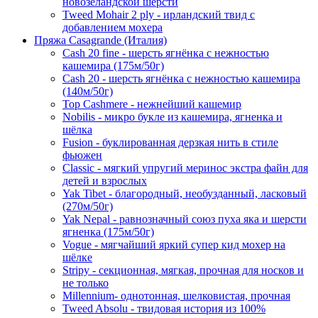
новозеландской шерсти
Tweed Mohair 2 ply - ирландский твид с
добавлением мохера
Пряжа Casagrande (Италия)
Cash 20 fine - шерсть ягнёнка с нежностью
кашемира (175м/50г)
Cash 20 - шерсть ягнёнка с нежностью кашемира
(140м/50г)
Top Cashmere - нежнейший кашемир
Nobilis - микро букле из кашемира, ягненка и
шёлка
Fusion - буклированная дерзкая нить в стиле
фьюжен
Classic - мягкий упругий меринос экстра файн для
детей и взрослых
Yak Tibet - благородный, необузданный, ласковый
(270м/50г)
Yak Nepal - равнозначный союз пуха яка и шерсти
ягненка (175м/50г)
Vogue - мягчайший яркий супер кид мохер на
шёлке
Stripy - секционная, мягкая, прочная для носков и
не только
Millennium- однотонная, шелковистая, прочная
Tweed Absolu - твидовая история из 100%