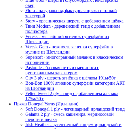
Blue wool - шерсть голубомордых Лейстерских
овец
Flora - натуральная, фактурная пряжа с тонкой
текстурой
Story - органическая шерсть с добавлением шёлка
Твид Modern - деревенский твид с добавлением
полиэстера
Veresk - мягчайший ягненок суперфайн из
Шотландии
Veresk Gem - нежность ягненка суперфайн в
мулине из Шотландии
Supersoft - многогранный меланж в классическом
исполнении
Pastorale - базовая нить из мериноса с
рустикальным характером
City 3 ply - шерсть ягнёнка с шёлком 191м/50г
Bon-Bon 100% ягненок суперфайн категории ART
из Шотландии
Felted tweed 2 ply - твид с добавлением альпака
175м/50 г
Пряжа Donegal Yarns (Ирландия)
Soft Donegal 1 ply - легендарный ирландский твид
Galanta 2 ply - смесь кашемира, мериносовой
шерсти и шёлка
Irish Heather - аутентичный тандем ирландской и