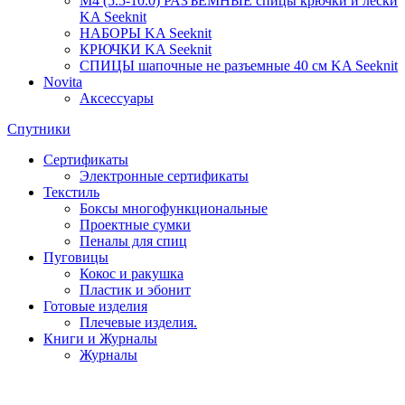
М4 (5.5-10.0) РАЗЪЁМНЫЕ спицы крючки и лески
KA Seeknit
НАБОРЫ KA Seeknit
КРЮЧКИ KA Seeknit
СПИЦЫ шапочные не разъемные 40 см KA Seeknit
Novita
Аксессуары
Спутники
Сертификаты
Электронные сертификаты
Текстиль
Боксы многофункциональные
Проектные сумки
Пеналы для спиц
Пуговицы
Кокос и ракушка
Пластик и эбонит
Готовые изделия
Плечевые изделия.
Книги и Журналы
Журналы