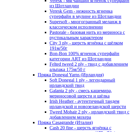
Veresk - мягчайший ягненок суперфайн
из Шотландии
Veresk Gem - нежность ягненка
суперфайн в мулине из Шотландии
Supersoft - многогранный меланж в
классическом исполнении
Pastorale - базовая нить из мериноса с
рустикальным характером
City 3 ply - шерсть ягнёнка с шёлком
191м/50г
Bon-Bon 100% ягненок суперфайн
категории ART из Шотландии
Felted tweed 2 ply - твид с добавлением
альпака 175м/50 г
Пряжа Donegal Yarns (Ирландия)
Soft Donegal 1 ply - легендарный
ирландский твид
Galanta 2 ply - смесь кашемира,
мериносовой шерсти и шёлка
Irish Heather - аутентичный тандем
ирландской и новозеландской шерсти
Tweed Mohair 2 ply - ирландский твид с
добавлением мохера
Пряжа Casagrande (Италия)
Cash 20 fine - шерсть ягнёнка с