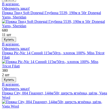
В корзине.
Оформить заказ!
Пряжа Твид Soft Donegal Глубина 5539, 190м в 50г Donegal
Yarns, Sheridan
680
11 шт
В корзине.
Оформить заказ!
Пряжа Pic-Nic 14 Синий 115м/50гр., хлопок 100%, Miss Tricot
Filati
380
2 шт
В корзине.
Оформить заказ!
Пряжа City, 004 Гиацинт, 144м/50г, шерсть ягнёнка, шёлк, Vaga
Wool