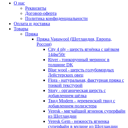
О нас
Реквизиты
Договор-оферта
Политика конфиденциальности
Оплата и доставка
Товары
Пряжа
Пряжа Vagawool (Шотландия, Европа,
Россия)
City 4 ply - шерсть ягнёнка с шёлком
144м/50г
River - тонкорунный меринос в
толщине DK
Blue wool - шерсть голубомордых
Лейстерских овец
Flora - натуральная, фактурная пряжа с
тонкой текстурой
Story - органическая шерсть с
добавлением шёлка
Твид Modern - деревенский твид с
добавлением полиэстера
Veresk - мягчайший ягненок суперфайн
из Шотландии
Veresk Gem - нежность ягненка
суперфайн в мулине из Шотландии