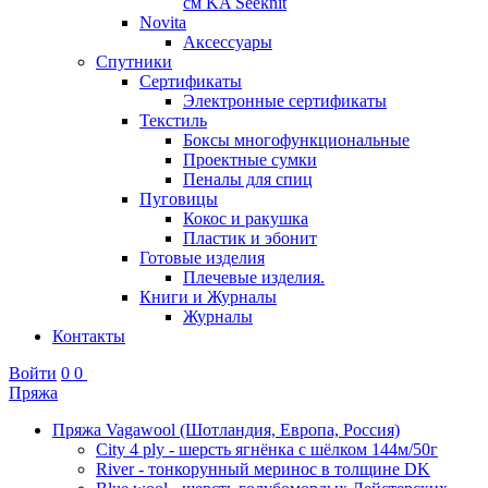
см KA Seeknit
Novita
Аксессуары
Спутники
Сертификаты
Электронные сертификаты
Текстиль
Боксы многофункциональные
Проектные сумки
Пеналы для спиц
Пуговицы
Кокос и ракушка
Пластик и эбонит
Готовые изделия
Плечевые изделия.
Книги и Журналы
Журналы
Контакты
Войти
0
0
Пряжа
Пряжа Vagawool (Шотландия, Европа, Россия)
City 4 ply - шерсть ягнёнка с шёлком 144м/50г
River - тонкорунный меринос в толщине DK