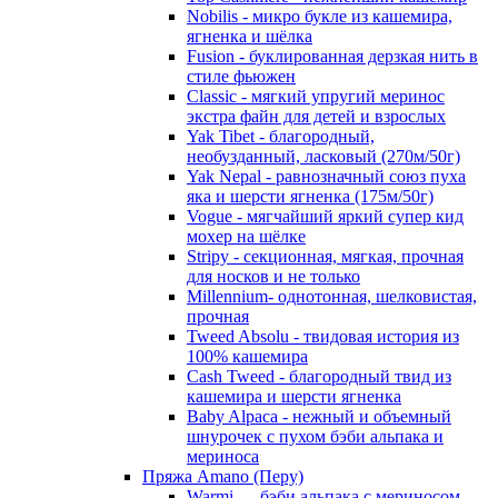
Nobilis - микро букле из кашемира,
ягненка и шёлка
Fusion - буклированная дерзкая нить в
стиле фьюжен
Classic - мягкий упругий меринос
экстра файн для детей и взрослых
Yak Tibet - благородный,
необузданный, ласковый (270м/50г)
Yak Nepal - равнозначный союз пуха
яка и шерсти ягненка (175м/50г)
Vogue - мягчайший яркий супер кид
мохер на шёлке
Stripy - секционная, мягкая, прочная
для носков и не только
Millennium- однотонная, шелковистая,
прочная
Tweed Absolu - твидовая история из
100% кашемира
Cash Tweed - благородный твид из
кашемира и шерсти ягненка
Baby Alpaca - нежный и объемный
шнурочек с пухом бэби альпака и
мериноса
Пряжа Amano (Перу)
Warmi — бэби альпака с мериносом