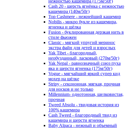
нежностью кашемира (175м/50г)
Cash 20 - шерсть ягнёнка с нежностью
кашемира (140м/50г)
Top Cashmere - нежнейший кашемир
Nobilis - микро букле из кашемира,
ягненка и шёлка
Fusion - буклированная дерзкая нить в
стиле фьюжен
Classic - мягкий упругий меринос
экстра файн для детей и взрослых
Yak Tibet - благородный,
необузданный, ласковый (270м/50г)
Yak Nepal - равнозначный союз пуха
яка и шерсти ягненка (175м/50г)
Vogue - мягчайший яркий супер кид
мохер на шёлке
Stripy - секционная, мягкая, прочная
для носков и не только
Millennium- однотонная, шелковистая,
прочная
Tweed Absolu - твидовая история из
100% кашемира
Cash Tweed - благородный твид из
кашемира и шерсти ягненка
Baby Alpaca - нежный и объемный