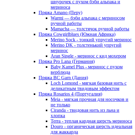
шнурочек с пухом бэби альпака и
мериноса
Пряжа Amano (Перу)
Warmi — бэби альпака с мериносом
ручной работы
Mamacha — толстячок ручной работы
Пряжа Cowgirlblues (Южная Африка)
Merino Sock - тонкий упругий меринос
Merino DK - толстенький упругий
меринос
Aran Single - меринос с кид мохером
Пряжа Pro Lana (Германия)
Baby Kamel Plus - меринос с пухом
верблюда
Пряжа BC Garn (Дания)
Loch Lomond - мягкая базовая нить с
деликатным твидовым эффектом
Пряжа Rosarios 4 (Португалия)
Meia - мягкая прочная для носочков и
не только
Ciranda - твидовая нить из льна и
хлопка
Terra - теплая кардная шерсть мериноса
Douro - органическая шерсть идеальная
для жаккарда