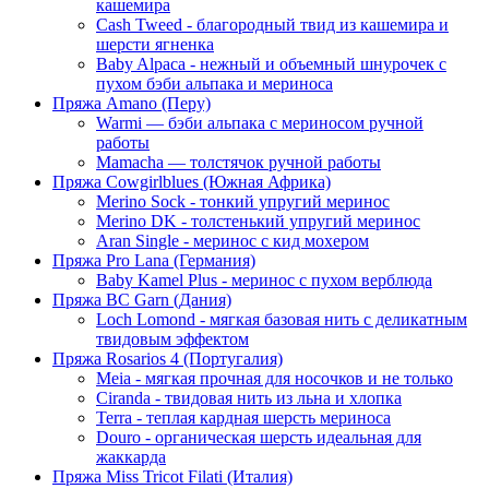
кашемира
Cash Tweed - благородный твид из кашемира и
шерсти ягненка
Baby Alpaca - нежный и объемный шнурочек с
пухом бэби альпака и мериноса
Пряжа Amano (Перу)
Warmi — бэби альпака с мериносом ручной
работы
Mamacha — толстячок ручной работы
Пряжа Cowgirlblues (Южная Африка)
Merino Sock - тонкий упругий меринос
Merino DK - толстенький упругий меринос
Aran Single - меринос с кид мохером
Пряжа Pro Lana (Германия)
Baby Kamel Plus - меринос с пухом верблюда
Пряжа BC Garn (Дания)
Loch Lomond - мягкая базовая нить с деликатным
твидовым эффектом
Пряжа Rosarios 4 (Португалия)
Meia - мягкая прочная для носочков и не только
Ciranda - твидовая нить из льна и хлопка
Terra - теплая кардная шерсть мериноса
Douro - органическая шерсть идеальная для
жаккарда
Пряжа Miss Tricot Filati (Италия)