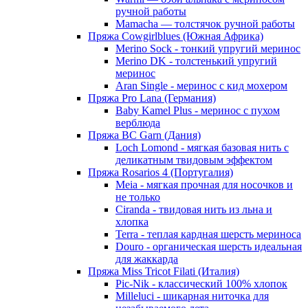
ручной работы
Mamacha — толстячок ручной работы
Пряжа Cowgirlblues (Южная Африка)
Merino Sock - тонкий упругий меринос
Merino DK - толстенький упругий
меринос
Aran Single - меринос с кид мохером
Пряжа Pro Lana (Германия)
Baby Kamel Plus - меринос с пухом
верблюда
Пряжа BC Garn (Дания)
Loch Lomond - мягкая базовая нить с
деликатным твидовым эффектом
Пряжа Rosarios 4 (Португалия)
Meia - мягкая прочная для носочков и
не только
Ciranda - твидовая нить из льна и
хлопка
Terra - теплая кардная шерсть мериноса
Douro - органическая шерсть идеальная
для жаккарда
Пряжа Miss Tricot Filati (Италия)
Pic-Nik - классический 100% хлопок
Milleluci - шикарная ниточка для