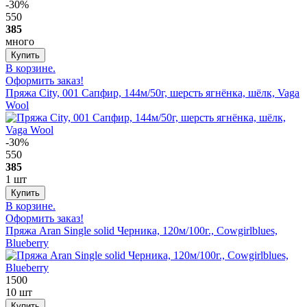
-30%
550
385
много
В корзине.
Оформить заказ!
Пряжа City, 001 Сапфир, 144м/50г, шерсть ягнёнка, шёлк, Vaga
Wool
-30%
550
385
1 шт
В корзине.
Оформить заказ!
Пряжа Aran Single solid Черника, 120м/100г., Cowgirlblues,
Blueberry
1500
10 шт