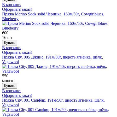
В корзине.
Оформить заказ!
Пряжа Merino Sock solid Черника, 160м/50г, Cowgirlblues,
Blueberry
600
16 шт
В корзине.
Оформить заказ!
Пряжа City, 005 Джинс, 191м/50г, шерсть ягнёнка, шёлк,
Vagawool
550
много
В корзине.
Оформить заказ!
Пряжа City, 001 Сапфир, 191м/50г, шерсть ягнёнка, шёлк,
Vagawool