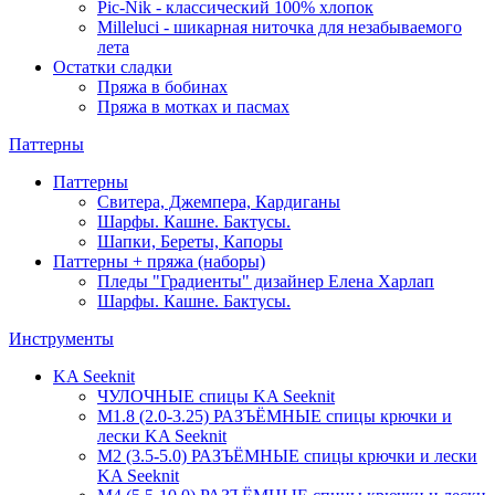
Pic-Nik - классический 100% хлопок
Milleluci - шикарная ниточка для незабываемого
лета
Остатки сладки
Пряжа в бобинах
Пряжа в мотках и пасмах
Паттерны
Паттерны
Свитера, Джемпера, Кардиганы
Шарфы. Кашне. Бактусы.
Шапки, Береты, Капоры
Паттерны + пряжа (наборы)
Пледы "Градиенты" дизайнер Елена Харлап
Шарфы. Кашне. Бактусы.
Инструменты
KA Seeknit
ЧУЛОЧНЫЕ спицы KA Seeknit
М1.8 (2.0-3.25) РАЗЪЁМНЫЕ спицы крючки и
лески KA Seeknit
М2 (3.5-5.0) РАЗЪЁМНЫЕ спицы крючки и лески
KA Seeknit