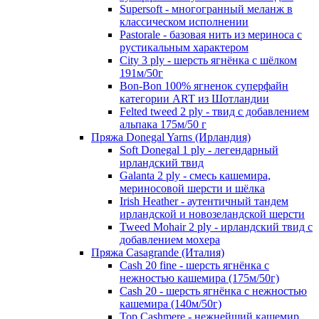
Supersoft - многогранный меланж в
классическом исполнении
Pastorale - базовая нить из мериноса с
рустикальным характером
City 3 ply - шерсть ягнёнка с шёлком
191м/50г
Bon-Bon 100% ягненок суперфайн
категории ART из Шотландии
Felted tweed 2 ply - твид с добавлением
альпака 175м/50 г
Пряжа Donegal Yarns (Ирландия)
Soft Donegal 1 ply - легендарный
ирландский твид
Galanta 2 ply - смесь кашемира,
мериносовой шерсти и шёлка
Irish Heather - аутентичный тандем
ирландской и новозеландской шерсти
Tweed Mohair 2 ply - ирландский твид с
добавлением мохера
Пряжа Casagrande (Италия)
Cash 20 fine - шерсть ягнёнка с
нежностью кашемира (175м/50г)
Cash 20 - шерсть ягнёнка с нежностью
кашемира (140м/50г)
Top Cashmere - нежнейший кашемир