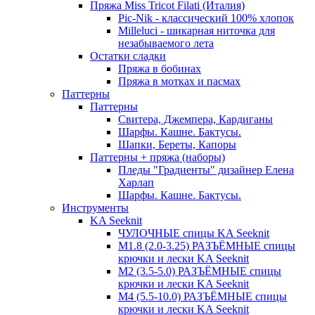
Пряжа Miss Tricot Filati (Италия)
Pic-Nik - классический 100% хлопок
Milleluci - шикарная ниточка для
незабываемого лета
Остатки сладки
Пряжа в бобинах
Пряжа в мотках и пасмах
Паттерны
Паттерны
Свитера, Джемпера, Кардиганы
Шарфы. Кашне. Бактусы.
Шапки, Береты, Капоры
Паттерны + пряжа (наборы)
Пледы "Градиенты" дизайнер Елена
Харлап
Шарфы. Кашне. Бактусы.
Инструменты
KA Seeknit
ЧУЛОЧНЫЕ спицы KA Seeknit
М1.8 (2.0-3.25) РАЗЪЁМНЫЕ спицы
крючки и лески KA Seeknit
М2 (3.5-5.0) РАЗЪЁМНЫЕ спицы
крючки и лески KA Seeknit
М4 (5.5-10.0) РАЗЪЁМНЫЕ спицы
крючки и лески KA Seeknit