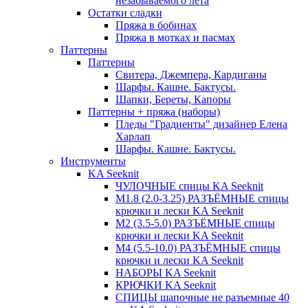
незабываемого лета
Остатки сладки
Пряжа в бобинах
Пряжа в мотках и пасмах
Паттерны
Паттерны
Свитера, Джемпера, Кардиганы
Шарфы. Кашне. Бактусы.
Шапки, Береты, Капоры
Паттерны + пряжа (наборы)
Пледы "Градиенты" дизайнер Елена
Харлап
Шарфы. Кашне. Бактусы.
Инструменты
KA Seeknit
ЧУЛОЧНЫЕ спицы KA Seeknit
М1.8 (2.0-3.25) РАЗЪЁМНЫЕ спицы
крючки и лески KA Seeknit
М2 (3.5-5.0) РАЗЪЁМНЫЕ спицы
крючки и лески KA Seeknit
М4 (5.5-10.0) РАЗЪЁМНЫЕ спицы
крючки и лески KA Seeknit
НАБОРЫ KA Seeknit
КРЮЧКИ KA Seeknit
СПИЦЫ шапочные не разъемные 40