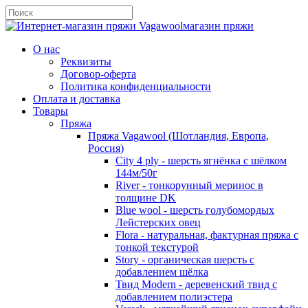
магазин пряжи
О нас
Реквизиты
Договор-оферта
Политика конфиденциальности
Оплата и доставка
Товары
Пряжа
Пряжа Vagawool (Шотландия, Европа,
Россия)
City 4 ply - шерсть ягнёнка с шёлком
144м/50г
River - тонкорунный меринос в
толщине DK
Blue wool - шерсть голубомордых
Лейстерских овец
Flora - натуральная, фактурная пряжа с
тонкой текстурой
Story - органическая шерсть с
добавлением шёлка
Твид Modern - деревенский твид с
добавлением полиэстера