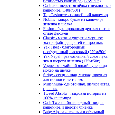
нежностью кашемира (175м/50г)
Cash 20 - шерсть ягнёнка с нежностью
кашемира (140м/50г)
Top Cashmere - нежнейший кашемир
Nobilis - микро букле из кашемира,
ягненка и шёлка
Fusion - буклированная дерзкая нить в
стиле фьюжен
Classic - мягкий упругий меринос
экстра файн для детей и взрослых
Yak Tibet - благородный,
необузданный, ласковый (270м/50г)
Yak Nepal - равнозначный союз пуха
яка и шерсти ягненка (175м/50г)
Vogue - мягчайший яркий супер кид
мохер на шёлке
Stripy - секционная, мягкая, прочная
для носков и не только
Millennium- однотонная, шелковистая,
прочная
Tweed Absolu - твидовая история из
100% кашемира
Cash Tweed - благородный твид из
кашемира и шерсти ягненка
Baby Alpaca - нежный и объемный