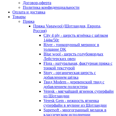
Договор-оферта
Политика конфиденциальности
Оплата и доставка
Товары
Пряжа
Пряжа Vagawool (Шотландия, Европа,
Россия)
City 4 ply - шерсть ягнёнка с шёлком
144м/50г
River - тонкорунный меринос в
толщине DK
Blue wool - шерсть голубомордых
Лейстерских овец
Flora - натуральная, фактурная пряжа с
тонкой текстурой
Story - органическая шерсть с
добавлением шёлка
Твид Modern - деревенский твид с
добавлением полиэстера
Veresk - мягчайший ягненок суперфайн
из Шотландии
Veresk Gem - нежность ягненка
суперфайн в мулине из Шотландии
Supersoft - многогранный меланж в
классическом исполнении