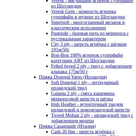
Veresk - мягчайший ягненок суперфайн
из Шотландии
Veresk Gem - нежность ягненка
суперфайн в мулине из Шотландии
Supersoft - многогранный меланж в
классическом исполнении
Pastorale - базовая нить из мериноса с
рустикальным характером
City 3 ply - шерсть ягнёнка с шёлком
191м/50г
Bon-Bon 100% ягненок суперфайн
категории ART из Шотландии
Felted tweed 2 ply - твид с добавлением
альпака 175м/50 г
Пряжа Donegal Yarns (Ирландия)
Soft Donegal 1 ply - легендарный
ирландский твид
Galanta 2 ply - смесь кашемира,
мериносовой шерсти и шёлка
Irish Heather - аутентичный тандем
ирландской и новозеландской шерсти
Tweed Mohair 2 ply - ирландский твид с
добавлением мохера
Пряжа Casagrande (Италия)
Cash 20 fine - шерсть ягнёнка с