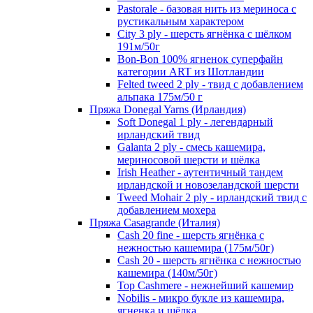
Pastorale - базовая нить из мериноса с
рустикальным характером
City 3 ply - шерсть ягнёнка с шёлком
191м/50г
Bon-Bon 100% ягненок суперфайн
категории ART из Шотландии
Felted tweed 2 ply - твид с добавлением
альпака 175м/50 г
Пряжа Donegal Yarns (Ирландия)
Soft Donegal 1 ply - легендарный
ирландский твид
Galanta 2 ply - смесь кашемира,
мериносовой шерсти и шёлка
Irish Heather - аутентичный тандем
ирландской и новозеландской шерсти
Tweed Mohair 2 ply - ирландский твид с
добавлением мохера
Пряжа Casagrande (Италия)
Cash 20 fine - шерсть ягнёнка с
нежностью кашемира (175м/50г)
Cash 20 - шерсть ягнёнка с нежностью
кашемира (140м/50г)
Top Cashmere - нежнейший кашемир
Nobilis - микро букле из кашемира,
ягненка и шёлка