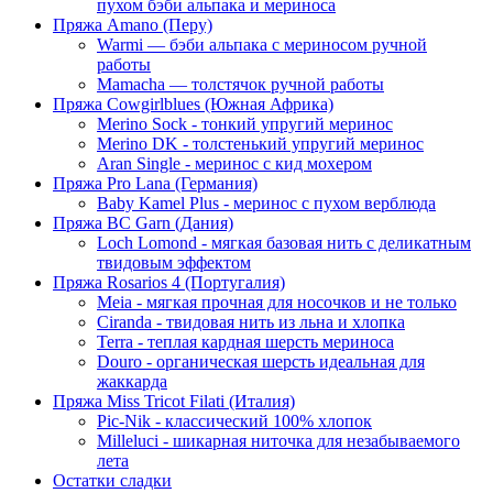
пухом бэби альпака и мериноса
Пряжа Amano (Перу)
Warmi — бэби альпака с мериносом ручной
работы
Mamacha — толстячок ручной работы
Пряжа Cowgirlblues (Южная Африка)
Merino Sock - тонкий упругий меринос
Merino DK - толстенький упругий меринос
Aran Single - меринос с кид мохером
Пряжа Pro Lana (Германия)
Baby Kamel Plus - меринос с пухом верблюда
Пряжа BC Garn (Дания)
Loch Lomond - мягкая базовая нить с деликатным
твидовым эффектом
Пряжа Rosarios 4 (Португалия)
Meia - мягкая прочная для носочков и не только
Ciranda - твидовая нить из льна и хлопка
Terra - теплая кардная шерсть мериноса
Douro - органическая шерсть идеальная для
жаккарда
Пряжа Miss Tricot Filati (Италия)
Pic-Nik - классический 100% хлопок
Milleluci - шикарная ниточка для незабываемого
лета
Остатки сладки