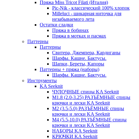
Пряжа Miss Tricot Filati (Италия)
Pic-Nik - классический 100% хлопок
Milleluci - шикарная ниточка для
незабываемого лета
Остатки сладки
Пряжа в бобинах
Пряжа в мотках и пасмах
Паттерны
Паттерны
Свитера, Джемпера, Кардиганы
Шарфы. Кашне. Бактусы.
Шапки, Береты, Капоры
Паттерны + пряжа (наборы)
Шарфы. Кашне. Бактусы.
Инструменты
KA Seeknit
ЧУЛОЧНЫЕ спицы KA Seeknit
М1.8 (2.0-3.25) РАЗЪЁМНЫЕ спицы
крючки и лески KA Seeknit
М2 (3.5-5.0) РАЗЪЁМНЫЕ спицы
крючки и лески KA Seeknit
М4 (5.5-10.0) РАЗЪЁМНЫЕ спицы
крючки и лески KA Seeknit
НАБОРЫ KA Seeknit
КРЮЧКИ KA Seeknit