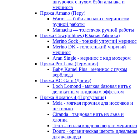
шнурочек с пухом бэби альпака и
мериноса
Пряжа Amano (Перу)
Warmi — бэби альпака с мериносом
ручной работы
Mamacha — толстячок ручной работы
Пряжа Cowgirlblues (Южная Африка)
Merino Sock - тонкий упругий меринос
Merino DK - толстенький упругий
меринос
Aran Single - меринос с кид мохером
Пряжа Pro Lana (Германия)
Baby Kamel Plus - меринос с пухом
верблюда
Пряжа BC Garn (Дания)
Loch Lomond - мягкая базовая нить с
деликатным твидовым эффектом
Пряжа Rosarios 4 (Португалия)
Meia - мягкая прочная для носочков и
не только
Ciranda - твидовая нить из льна и
хлопка
Terra - теплая кардная шерсть мериноса
Douro - органическая шерсть идеальная
для жаккарда