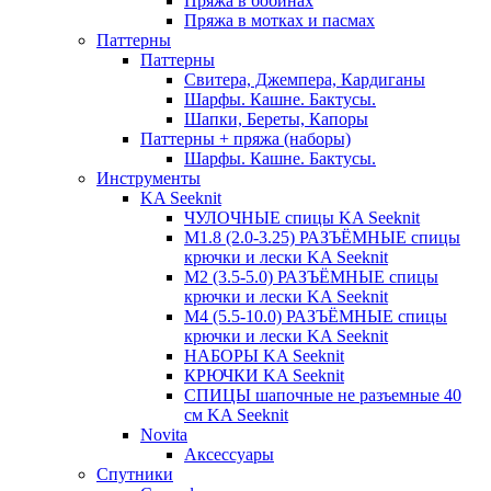
Пряжа в бобинах
Пряжа в мотках и пасмах
Паттерны
Паттерны
Свитера, Джемпера, Кардиганы
Шарфы. Кашне. Бактусы.
Шапки, Береты, Капоры
Паттерны + пряжа (наборы)
Шарфы. Кашне. Бактусы.
Инструменты
KA Seeknit
ЧУЛОЧНЫЕ спицы KA Seeknit
М1.8 (2.0-3.25) РАЗЪЁМНЫЕ спицы
крючки и лески KA Seeknit
М2 (3.5-5.0) РАЗЪЁМНЫЕ спицы
крючки и лески KA Seeknit
М4 (5.5-10.0) РАЗЪЁМНЫЕ спицы
крючки и лески KA Seeknit
НАБОРЫ KA Seeknit
КРЮЧКИ KA Seeknit
СПИЦЫ шапочные не разъемные 40
см KA Seeknit
Novita
Аксессуары
Спутники