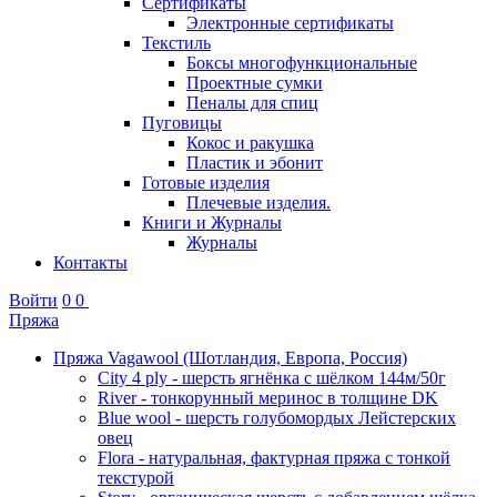
Сертификаты
Электронные сертификаты
Текстиль
Боксы многофункциональные
Проектные сумки
Пеналы для спиц
Пуговицы
Кокос и ракушка
Пластик и эбонит
Готовые изделия
Плечевые изделия.
Книги и Журналы
Журналы
Контакты
Войти
0
0
Пряжа
Пряжа Vagawool (Шотландия, Европа, Россия)
City 4 ply - шерсть ягнёнка с шёлком 144м/50г
River - тонкорунный меринос в толщине DK
Blue wool - шерсть голубомордых Лейстерских
овец
Flora - натуральная, фактурная пряжа с тонкой
текстурой