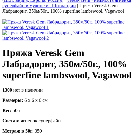
(Шотландия, Европа, Россия)
|
Veresk Gem - нежность ягненка
суперфайн в мулине из Шотландии
|
Пряжа Veresk Gem
Лабрадорит, 350м/50г., 100% superfine lambswool, Vagawool
Пряжа Veresk Gem
Лабрадорит, 350м/50г., 100%
superfine lambswool, Vagawool
1300
нет в наличии
Размеры:
6 x
6
x
6
cм
Вес:
50
г
Состав:
ягненок суперфайн
Метраж в 50г
: 350