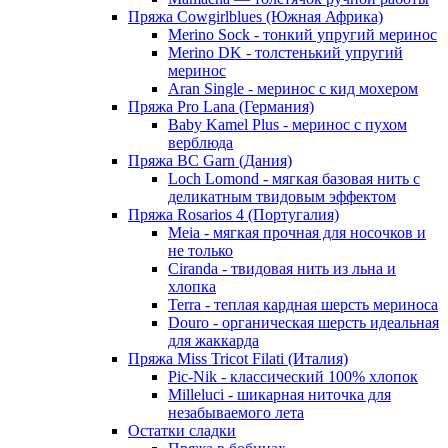
Пряжа Cowgirlblues (Южная Африка)
Merino Sock - тонкий упругий меринос
Merino DK - толстенький упругий
меринос
Aran Single - меринос с кид мохером
Пряжа Pro Lana (Германия)
Baby Kamel Plus - меринос с пухом
верблюда
Пряжа BC Garn (Дания)
Loch Lomond - мягкая базовая нить с
деликатным твидовым эффектом
Пряжа Rosarios 4 (Португалия)
Meia - мягкая прочная для носочков и
не только
Ciranda - твидовая нить из льна и
хлопка
Terra - теплая кардная шерсть мериноса
Douro - органическая шерсть идеальная
для жаккарда
Пряжа Miss Tricot Filati (Италия)
Pic-Nik - классический 100% хлопок
Milleluci - шикарная ниточка для
незабываемого лета
Остатки сладки