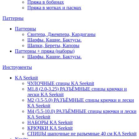
Пряжа в бобинах
Пряжа в мотках и пасмах
Паттерны
Паттерны
Свитера, Джемпера, Кардиганы
Шарфы. Кашне. Бактусы.
Шапки, Береты, Капоры
Паттерны + пряжа (наборы)
Шарфы. Кашне. Бактусы.
Инструменты
KA Seeknit
ЧУЛОЧНЫЕ спицы KA Seeknit
М1.8 (2.0-3.25) РАЗЪЁМНЫЕ спицы крючки и
лески KA Seeknit
М2 (3.5-5.0) РАЗЪЁМНЫЕ спицы крючки и лески
KA Seeknit
М4 (5.5-10.0) РАЗЪЁМНЫЕ спицы крючки и лески
KA Seeknit
НАБОРЫ KA Seeknit
КРЮЧКИ KA Seeknit
СПИЦЫ шапочные не разъемные 40 см KA Seeknit