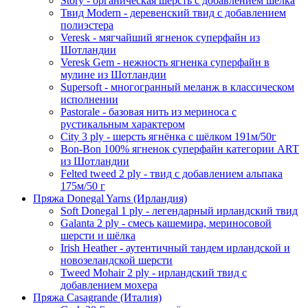
Story - органическая шерсть с добавлением шёлка
Твид Modern - деревенский твид с добавлением
полиэстера
Veresk - мягчайший ягненок суперфайн из
Шотландии
Veresk Gem - нежность ягненка суперфайн в
мулине из Шотландии
Supersoft - многогранный меланж в классическом
исполнении
Pastorale - базовая нить из мериноса с
рустикальным характером
City 3 ply - шерсть ягнёнка с шёлком 191м/50г
Bon-Bon 100% ягненок суперфайн категории ART
из Шотландии
Felted tweed 2 ply - твид с добавлением альпака
175м/50 г
Пряжа Donegal Yarns (Ирландия)
Soft Donegal 1 ply - легендарный ирландский твид
Galanta 2 ply - смесь кашемира, мериносовой
шерсти и шёлка
Irish Heather - аутентичный тандем ирландской и
новозеландской шерсти
Tweed Mohair 2 ply - ирландский твид с
добавлением мохера
Пряжа Casagrande (Италия)