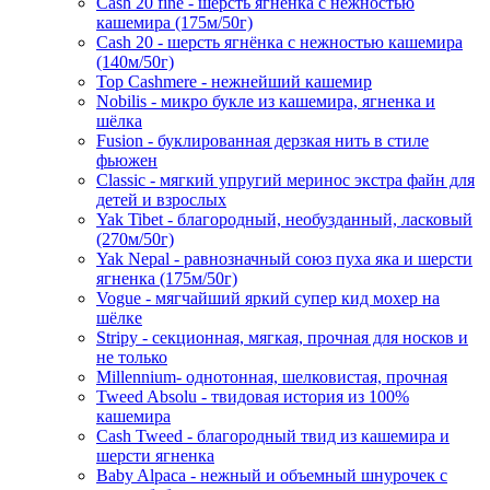
Cash 20 fine - шерсть ягнёнка с нежностью
кашемира (175м/50г)
Cash 20 - шерсть ягнёнка с нежностью кашемира
(140м/50г)
Top Cashmere - нежнейший кашемир
Nobilis - микро букле из кашемира, ягненка и
шёлка
Fusion - буклированная дерзкая нить в стиле
фьюжен
Classic - мягкий упругий меринос экстра файн для
детей и взрослых
Yak Tibet - благородный, необузданный, ласковый
(270м/50г)
Yak Nepal - равнозначный союз пуха яка и шерсти
ягненка (175м/50г)
Vogue - мягчайший яркий супер кид мохер на
шёлке
Stripy - секционная, мягкая, прочная для носков и
не только
Millennium- однотонная, шелковистая, прочная
Tweed Absolu - твидовая история из 100%
кашемира
Cash Tweed - благородный твид из кашемира и
шерсти ягненка
Baby Alpaca - нежный и объемный шнурочек с