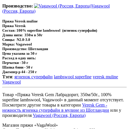
Производство:
Vagawool
(Россия, Европа)
Пряжа Veresk muline
Пряжа Veresk
Состав: 100% superfine lambswool (ягненок суперфайн)
Длина нити: 350м в 50г
Спицы: N2.0-3.0
Марка: Vagawool
Производство: Шотландия
Цена указана за 50 г
Расход в одну нить:
Перчатки - 50 г
Шапка бини - 50 г
Джемпер р 44 - 250 г
Тэги
:
ягненок суперфайн
lambswool superfine
veresk muline
Vagawool
Товар «Пряжа Veresk Gem Лабрадорит, 350м/50г., 100%
superfine lambswool, Vagawool» в данный момент отсутствует.
Посмотрите другие товары в категории
Veresk Gem -
нежность ягненка суперфайн в мулине из Шотландии
или у
производителя
Vagawool (Россия, Европа)
Магазин пряжи «VagaWool»