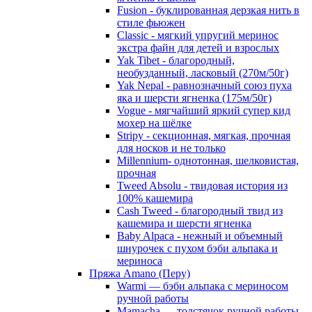
Fusion - буклированная дерзкая нить в
стиле фьюжен
Classic - мягкий упругий меринос
экстра файн для детей и взрослых
Yak Tibet - благородный,
необузданный, ласковый (270м/50г)
Yak Nepal - равнозначный союз пуха
яка и шерсти ягненка (175м/50г)
Vogue - мягчайший яркий супер кид
мохер на шёлке
Stripy - секционная, мягкая, прочная
для носков и не только
Millennium- однотонная, шелковистая,
прочная
Tweed Absolu - твидовая история из
100% кашемира
Cash Tweed - благородный твид из
кашемира и шерсти ягненка
Baby Alpaca - нежный и объемный
шнурочек с пухом бэби альпака и
мериноса
Пряжа Amano (Перу)
Warmi — бэби альпака с мериносом
ручной работы
Mamacha — толстячок ручной работы