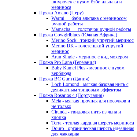
шнурочек с пухом бэби альпака и
мериноса
Пряжа Amano (Перу)
Warmi — бэби альпака с мериносом
ручной работы
Mamacha — толстячок ручной работы
Пряжа Cowgirlblues (Южная Африка)
Merino Sock - тонкий упругий меринос
Merino DK - толстенький упругий
меринос
Aran Single - меринос с кид мохером
Пряжа Pro Lana (Германия)
Baby Kamel Plus - меринос с пухом
верблюда
Пряжа BC Garn (Дания)
Loch Lomond - мягкая базовая нить с
деликатным твидовым эффектом
Пряжа Rosarios 4 (Португалия)
Meia - мягкая прочная для носочков и
не только
Ciranda - твидовая нить из льна и
хлопка
Terra - теплая кардная шерсть мериноса
Douro - органическая шерсть идеальная
для жаккарда