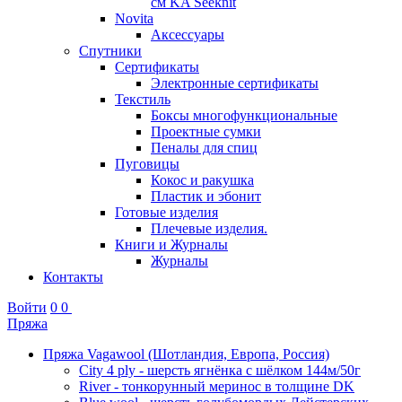
см KA Seeknit
Novita
Аксессуары
Спутники
Сертификаты
Электронные сертификаты
Текстиль
Боксы многофункциональные
Проектные сумки
Пеналы для спиц
Пуговицы
Кокос и ракушка
Пластик и эбонит
Готовые изделия
Плечевые изделия.
Книги и Журналы
Журналы
Контакты
Войти
0
0
Пряжа
Пряжа Vagawool (Шотландия, Европа, Россия)
City 4 ply - шерсть ягнёнка с шёлком 144м/50г
River - тонкорунный меринос в толщине DK