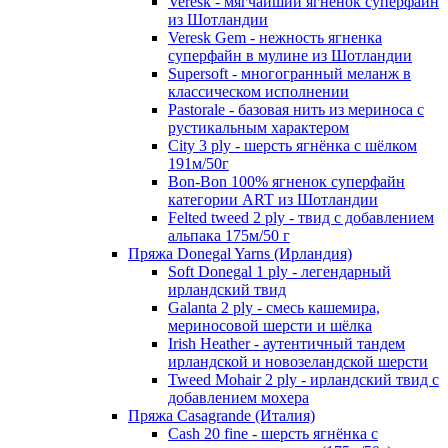
Veresk - мягчайший ягненок суперфайн
из Шотландии
Veresk Gem - нежность ягненка
суперфайн в мулине из Шотландии
Supersoft - многогранный меланж в
классическом исполнении
Pastorale - базовая нить из мериноса с
рустикальным характером
City 3 ply - шерсть ягнёнка с шёлком
191м/50г
Bon-Bon 100% ягненок суперфайн
категории ART из Шотландии
Felted tweed 2 ply - твид с добавлением
альпака 175м/50 г
Пряжа Donegal Yarns (Ирландия)
Soft Donegal 1 ply - легендарный
ирландский твид
Galanta 2 ply - смесь кашемира,
мериносовой шерсти и шёлка
Irish Heather - аутентичный тандем
ирландской и новозеландской шерсти
Tweed Mohair 2 ply - ирландский твид с
добавлением мохера
Пряжа Casagrande (Италия)
Cash 20 fine - шерсть ягнёнка с