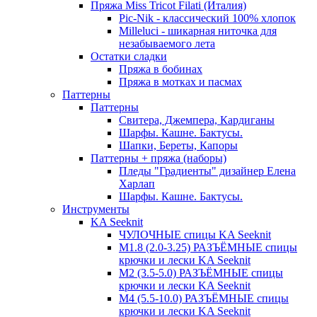
Пряжа Miss Tricot Filati (Италия)
Pic-Nik - классический 100% хлопок
Milleluci - шикарная ниточка для
незабываемого лета
Остатки сладки
Пряжа в бобинах
Пряжа в мотках и пасмах
Паттерны
Паттерны
Свитера, Джемпера, Кардиганы
Шарфы. Кашне. Бактусы.
Шапки, Береты, Капоры
Паттерны + пряжа (наборы)
Пледы "Градиенты" дизайнер Елена
Харлап
Шарфы. Кашне. Бактусы.
Инструменты
KA Seeknit
ЧУЛОЧНЫЕ спицы KA Seeknit
М1.8 (2.0-3.25) РАЗЪЁМНЫЕ спицы
крючки и лески KA Seeknit
М2 (3.5-5.0) РАЗЪЁМНЫЕ спицы
крючки и лески KA Seeknit
М4 (5.5-10.0) РАЗЪЁМНЫЕ спицы
крючки и лески KA Seeknit