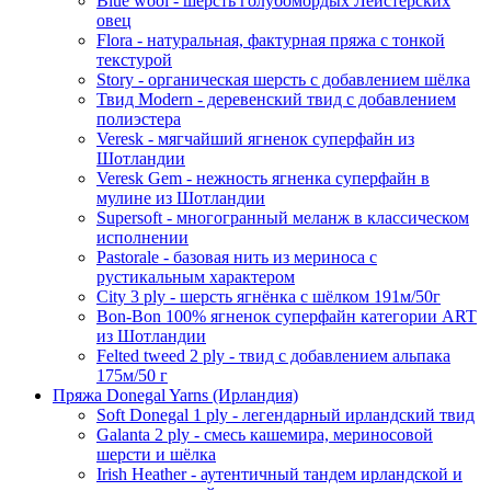
Blue wool - шерсть голубомордых Лейстерских
овец
Flora - натуральная, фактурная пряжа с тонкой
текстурой
Story - органическая шерсть с добавлением шёлка
Твид Modern - деревенский твид с добавлением
полиэстера
Veresk - мягчайший ягненок суперфайн из
Шотландии
Veresk Gem - нежность ягненка суперфайн в
мулине из Шотландии
Supersoft - многогранный меланж в классическом
исполнении
Pastorale - базовая нить из мериноса с
рустикальным характером
City 3 ply - шерсть ягнёнка с шёлком 191м/50г
Bon-Bon 100% ягненок суперфайн категории ART
из Шотландии
Felted tweed 2 ply - твид с добавлением альпака
175м/50 г
Пряжа Donegal Yarns (Ирландия)
Soft Donegal 1 ply - легендарный ирландский твид
Galanta 2 ply - смесь кашемира, мериносовой
шерсти и шёлка
Irish Heather - аутентичный тандем ирландской и