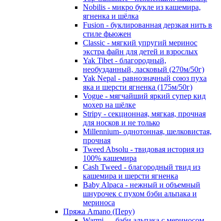
Nobilis - микро букле из кашемира,
ягненка и шёлка
Fusion - буклированная дерзкая нить в
стиле фьюжен
Classic - мягкий упругий меринос
экстра файн для детей и взрослых
Yak Tibet - благородный,
необузданный, ласковый (270м/50г)
Yak Nepal - равнозначный союз пуха
яка и шерсти ягненка (175м/50г)
Vogue - мягчайший яркий супер кид
мохер на шёлке
Stripy - секционная, мягкая, прочная
для носков и не только
Millennium- однотонная, шелковистая,
прочная
Tweed Absolu - твидовая история из
100% кашемира
Cash Tweed - благородный твид из
кашемира и шерсти ягненка
Baby Alpaca - нежный и объемный
шнурочек с пухом бэби альпака и
мериноса
Пряжа Amano (Перу)
Warmi — бэби альпака с мериносом