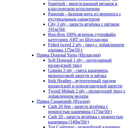
Supersoft - многогранный меланж в
классическом исполнении
Pastorale - базовая нить из мериноса с
рустикальным характером
City 3 ply - шерсть ягнёнка с шёлком
191м/50г
Bon-Bon 100% ягненок суперфайн
категории ART из Шотландии
Felted tweed 2 ply - твид с добавлением
альпака 175м/50 г
Пряжа Donegal Yarns (Ирландия)
Soft Donegal 1 ply - легендарный
ирландский твид
Galanta 2 ply - смесь кашемира,
мериносовой шерсти и шёлка
Irish Heather - аутентичный тандем
ирландской и новозеландской шерсти
Tweed Mohair 2 ply - ирландский твид с
добавлением мохера
Пряжа Casagrande (Италия)
Cash 20 fine - шерсть ягнёнка с
нежностью кашемира (175м/50г)
Cash 20 - шерсть ягнёнка с нежностью
кашемира (140м/50г)
Top Cashmere - нежнейший кашемир