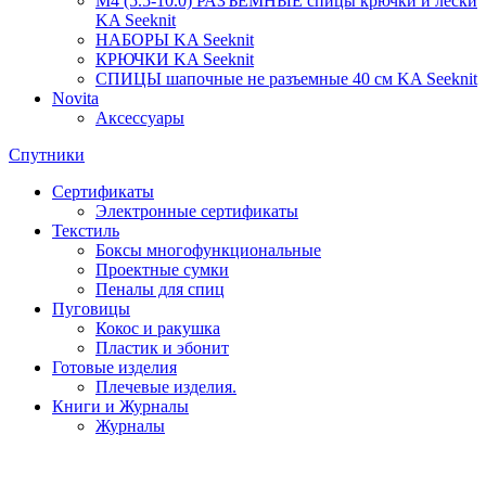
М4 (5.5-10.0) РАЗЪЁМНЫЕ спицы крючки и лески
KA Seeknit
НАБОРЫ KA Seeknit
КРЮЧКИ KA Seeknit
СПИЦЫ шапочные не разъемные 40 см KA Seeknit
Novita
Аксессуары
Спутники
Сертификаты
Электронные сертификаты
Текстиль
Боксы многофункциональные
Проектные сумки
Пеналы для спиц
Пуговицы
Кокос и ракушка
Пластик и эбонит
Готовые изделия
Плечевые изделия.
Книги и Журналы
Журналы