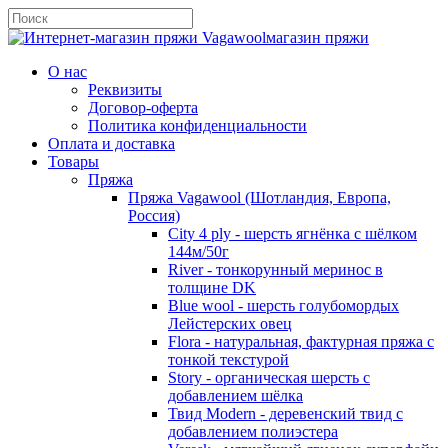
магазин пряжи
О нас
Реквизиты
Договор-оферта
Политика конфиденциальности
Оплата и доставка
Товары
Пряжа
Пряжа Vagawool (Шотландия, Европа,
Россия)
City 4 ply - шерсть ягнёнка с шёлком
144м/50г
River - тонкорунный меринос в
толщине DK
Blue wool - шерсть голубомордых
Лейстерских овец
Flora - натуральная, фактурная пряжа с
тонкой текстурой
Story - органическая шерсть с
добавлением шёлка
Твид Modern - деревенский твид с
добавлением полиэстера