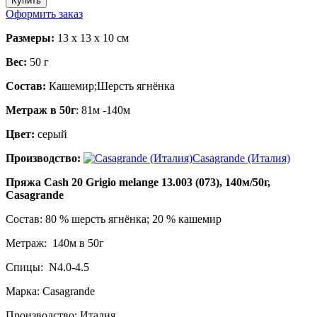
Оформить заказ
Размеры:
13 x
13
x
10
cм
Вес:
50
г
Состав:
Кашемир;Шерсть ягнёнка
Метраж в 50г
: 81м -140м
Цвет:
серый
Производство:
Casagrande (Италия)
Пряжа Cash 20 Grigio melange 13.003 (073), 140м/50г,
Casagrande
Состав: 80 % шерсть ягнёнка; 20 % кашемир
Метраж: 140м в 50г
Спицы: N4.0-4.5
Марка: Casagrande
Производство: Италия