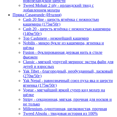
новозеландской шерсти
Tweed Mohair 2 ply - ирландский твид с
добавлением мохера
Пряжа Casagrande (Италия)
Cash 20 fine - шерсть ягнёнка с нежностью
кашемира (175м/50г)
Cash 20 - шерсть ягнёнка с нежностью кашемира
(140м/50г)
Top Cashmere - нежнейший кашемир
Nobilis - микро букле из кашемира, ягненка и
шёлка
Fusion - буклированная дерзкая нить в стиле
фьюжен
Classic - мягкий упругий меринос экстра файн для
детей и взрослых
Yak Tibet - благородный, необузданный, ласковый
(270м/50г)
Yak Nepal - равнозначный союз пуха яка и шерсти
ягненка (175м/50г)
Vogue - мягчайший яркий супер кид мохер на
шёлке
Stripy - секционная, мягкая, прочная для носков и
не только
Millennium- однотонная, шелковистая, прочная
Tweed Absolu - твидовая история из 100%