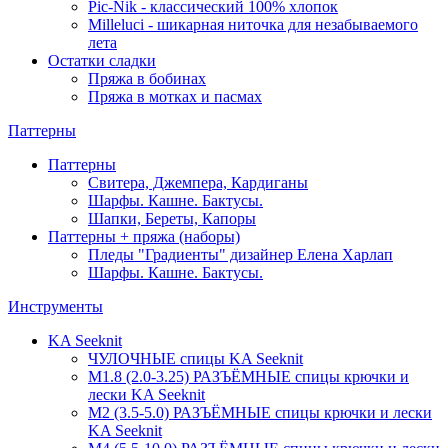
Pic-Nik - классический 100% хлопок
Milleluci - шикарная ниточка для незабываемого
лета
Остатки сладки
Пряжа в бобинах
Пряжа в мотках и пасмах
Паттерны
Паттерны
Свитера, Джемпера, Кардиганы
Шарфы. Кашне. Бактусы.
Шапки, Береты, Капоры
Паттерны + пряжа (наборы)
Пледы "Градиенты" дизайнер Елена Харлап
Шарфы. Кашне. Бактусы.
Инструменты
KA Seeknit
ЧУЛОЧНЫЕ спицы KA Seeknit
М1.8 (2.0-3.25) РАЗЪЁМНЫЕ спицы крючки и
лески KA Seeknit
М2 (3.5-5.0) РАЗЪЁМНЫЕ спицы крючки и лески
KA Seeknit