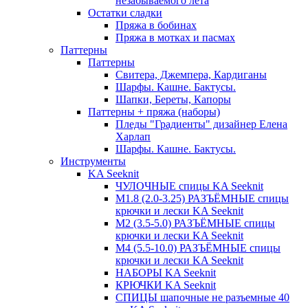
незабываемого лета
Остатки сладки
Пряжа в бобинах
Пряжа в мотках и пасмах
Паттерны
Паттерны
Свитера, Джемпера, Кардиганы
Шарфы. Кашне. Бактусы.
Шапки, Береты, Капоры
Паттерны + пряжа (наборы)
Пледы "Градиенты" дизайнер Елена
Харлап
Шарфы. Кашне. Бактусы.
Инструменты
KA Seeknit
ЧУЛОЧНЫЕ спицы KA Seeknit
М1.8 (2.0-3.25) РАЗЪЁМНЫЕ спицы
крючки и лески KA Seeknit
М2 (3.5-5.0) РАЗЪЁМНЫЕ спицы
крючки и лески KA Seeknit
М4 (5.5-10.0) РАЗЪЁМНЫЕ спицы
крючки и лески KA Seeknit
НАБОРЫ KA Seeknit
КРЮЧКИ KA Seeknit
СПИЦЫ шапочные не разъемные 40