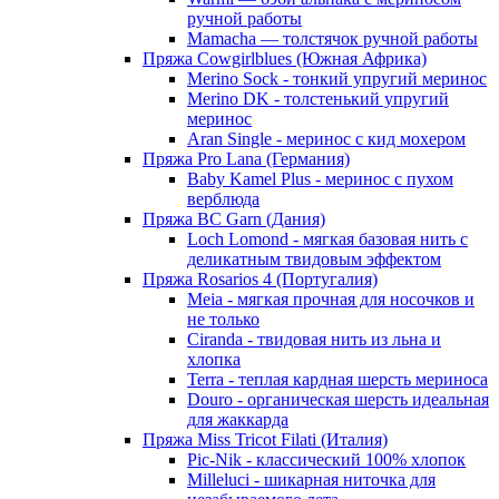
ручной работы
Mamacha — толстячок ручной работы
Пряжа Cowgirlblues (Южная Африка)
Merino Sock - тонкий упругий меринос
Merino DK - толстенький упругий
меринос
Aran Single - меринос с кид мохером
Пряжа Pro Lana (Германия)
Baby Kamel Plus - меринос с пухом
верблюда
Пряжа BC Garn (Дания)
Loch Lomond - мягкая базовая нить с
деликатным твидовым эффектом
Пряжа Rosarios 4 (Португалия)
Meia - мягкая прочная для носочков и
не только
Ciranda - твидовая нить из льна и
хлопка
Terra - теплая кардная шерсть мериноса
Douro - органическая шерсть идеальная
для жаккарда
Пряжа Miss Tricot Filati (Италия)
Pic-Nik - классический 100% хлопок
Milleluci - шикарная ниточка для