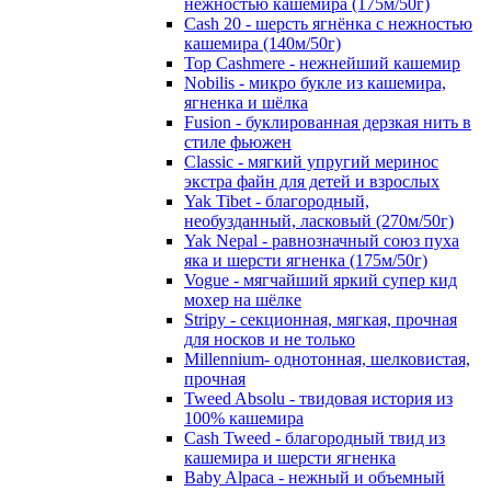
нежностью кашемира (175м/50г)
Cash 20 - шерсть ягнёнка с нежностью
кашемира (140м/50г)
Top Cashmere - нежнейший кашемир
Nobilis - микро букле из кашемира,
ягненка и шёлка
Fusion - буклированная дерзкая нить в
стиле фьюжен
Classic - мягкий упругий меринос
экстра файн для детей и взрослых
Yak Tibet - благородный,
необузданный, ласковый (270м/50г)
Yak Nepal - равнозначный союз пуха
яка и шерсти ягненка (175м/50г)
Vogue - мягчайший яркий супер кид
мохер на шёлке
Stripy - секционная, мягкая, прочная
для носков и не только
Millennium- однотонная, шелковистая,
прочная
Tweed Absolu - твидовая история из
100% кашемира
Cash Tweed - благородный твид из
кашемира и шерсти ягненка
Baby Alpaca - нежный и объемный