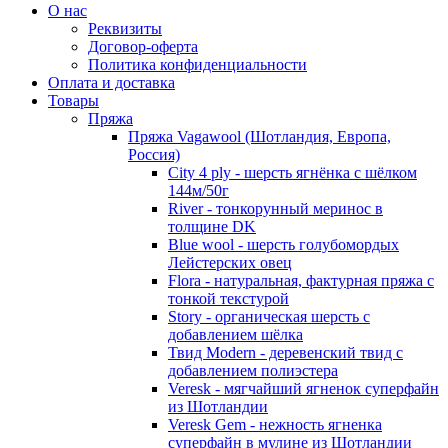
О нас
Реквизиты
Договор-оферта
Политика конфиденциальности
Оплата и доставка
Товары
Пряжа
Пряжа Vagawool (Шотландия, Европа,
Россия)
City 4 ply - шерсть ягнёнка с шёлком
144м/50г
River - тонкорунный меринос в
толщине DK
Blue wool - шерсть голубомордых
Лейстерских овец
Flora - натуральная, фактурная пряжа с
тонкой текстурой
Story - органическая шерсть с
добавлением шёлка
Твид Modern - деревенский твид с
добавлением полиэстера
Veresk - мягчайший ягненок суперфайн
из Шотландии
Veresk Gem - нежность ягненка
суперфайн в мулине из Шотландии