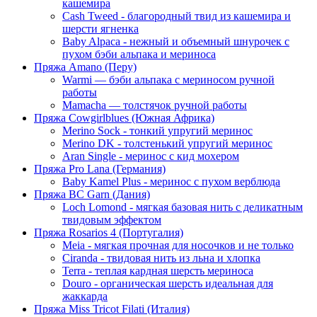
кашемира
Cash Tweed - благородный твид из кашемира и
шерсти ягненка
Baby Alpaca - нежный и объемный шнурочек с
пухом бэби альпака и мериноса
Пряжа Amano (Перу)
Warmi — бэби альпака с мериносом ручной
работы
Mamacha — толстячок ручной работы
Пряжа Cowgirlblues (Южная Африка)
Merino Sock - тонкий упругий меринос
Merino DK - толстенький упругий меринос
Aran Single - меринос с кид мохером
Пряжа Pro Lana (Германия)
Baby Kamel Plus - меринос с пухом верблюда
Пряжа BC Garn (Дания)
Loch Lomond - мягкая базовая нить с деликатным
твидовым эффектом
Пряжа Rosarios 4 (Португалия)
Meia - мягкая прочная для носочков и не только
Ciranda - твидовая нить из льна и хлопка
Terra - теплая кардная шерсть мериноса
Douro - органическая шерсть идеальная для
жаккарда
Пряжа Miss Tricot Filati (Италия)