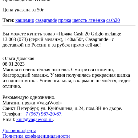
Цена указана за 50г
Тэги
:
кашемир
casagrande
пряжа
шерсть ягнёнка
cash20
Вы можете купить товар «Пряжа Cash 20 Grigio melange
13.003 (073) (серый меланж), 140м/50г, Casagrande» с
доставкой по России и за рубеж прямо сейчас!
Ольга Домская
08.01.2023
Мягкая и очень тёплая ниточка. Смотрится отлично,
благородный меланж. У меня получилась прекрасная шапка
из одного мотка. Универсальная, в кармане не мнётся, сидит
отлично.
Рекомендую однозначно.
Магазин пряжи «VagaWool»
Санкт-Петербург, ул. Куйбышева, д.24, пом.3Н во дворе.
Телефон:
+7 (967) 967-20-67
.
Email:
knit@vagawool.ru
.
Договор-оферта
Политика конфиденциальности