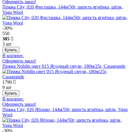
Оформить заказ!
Пряжа City, 020 Фисташка, 144м/50г, шерсть ягнёнка, шёлк,
Vaga Wool
-30%
550
385
3 шт
В корзине.
Оформить заказ!
Пряжа Nobilis цвет 015 Ягодный смузи, 180м/25г, Casagrande
1790
9 шт
В корзине.
Оформить заказ!
Пряжа City, 026 Яблоко, 144м/50г, шерсть ягнёнка, шёлк, Vaga
Wool
-30%