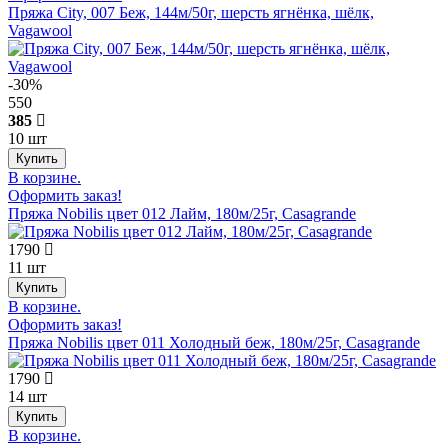
Пряжа City, 007 Беж, 144м/50г, шерсть ягнёнка, шёлк,
Vagawool
-30%
550
385
10 шт
В корзине.
Оформить заказ!
Пряжа Nobilis цвет 012 Лайм, 180м/25г, Casagrande
1790
11 шт
В корзине.
Оформить заказ!
Пряжа Nobilis цвет 011 Холодный беж, 180м/25г, Casagrande
1790
14 шт
В корзине.