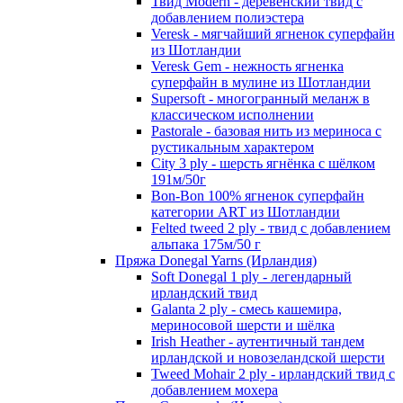
Твид Modern - деревенский твид с
добавлением полиэстера
Veresk - мягчайший ягненок суперфайн
из Шотландии
Veresk Gem - нежность ягненка
суперфайн в мулине из Шотландии
Supersoft - многогранный меланж в
классическом исполнении
Pastorale - базовая нить из мериноса с
рустикальным характером
City 3 ply - шерсть ягнёнка с шёлком
191м/50г
Bon-Bon 100% ягненок суперфайн
категории ART из Шотландии
Felted tweed 2 ply - твид с добавлением
альпака 175м/50 г
Пряжа Donegal Yarns (Ирландия)
Soft Donegal 1 ply - легендарный
ирландский твид
Galanta 2 ply - смесь кашемира,
мериносовой шерсти и шёлка
Irish Heather - аутентичный тандем
ирландской и новозеландской шерсти
Tweed Mohair 2 ply - ирландский твид с
добавлением мохера