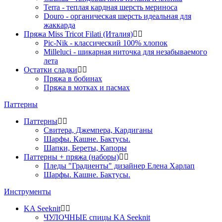
Terra - теплая кардная шерсть мериноса
Douro - органическая шерсть идеальная для
жаккарда
Пряжа Miss Tricot Filati (Италия)
Pic-Nik - классический 100% хлопок
Milleluci - шикарная ниточка для незабываемого
лета
Остатки сладки
Пряжа в бобинах
Пряжа в мотках и пасмах
Паттерны
Паттерны
Свитера, Джемпера, Кардиганы
Шарфы. Кашне. Бактусы.
Шапки, Береты, Капоры
Паттерны + пряжа (наборы)
Пледы "Градиенты" дизайнер Елена Харлап
Шарфы. Кашне. Бактусы.
Инструменты
KA Seeknit
ЧУЛОЧНЫЕ спицы KA Seeknit