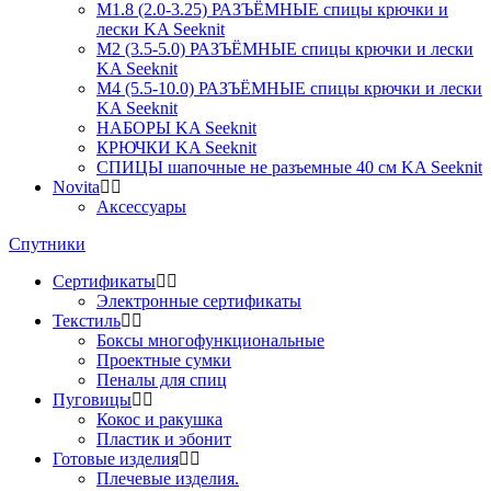
М1.8 (2.0-3.25) РАЗЪЁМНЫЕ спицы крючки и
лески KA Seeknit
М2 (3.5-5.0) РАЗЪЁМНЫЕ спицы крючки и лески
KA Seeknit
М4 (5.5-10.0) РАЗЪЁМНЫЕ спицы крючки и лески
KA Seeknit
НАБОРЫ KA Seeknit
КРЮЧКИ KA Seeknit
СПИЦЫ шапочные не разъемные 40 см KA Seeknit
Novita
Аксессуары
Спутники
Сертификаты
Электронные сертификаты
Текстиль
Боксы многофункциональные
Проектные сумки
Пеналы для спиц
Пуговицы
Кокос и ракушка
Пластик и эбонит
Готовые изделия
Плечевые изделия.