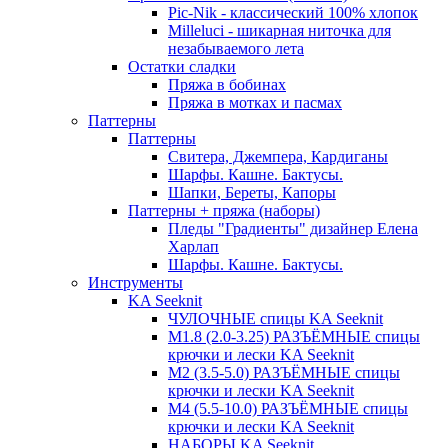
Pic-Nik - классический 100% хлопок
Milleluci - шикарная ниточка для
незабываемого лета
Остатки сладки
Пряжа в бобинах
Пряжа в мотках и пасмах
Паттерны
Паттерны
Свитера, Джемпера, Кардиганы
Шарфы. Кашне. Бактусы.
Шапки, Береты, Капоры
Паттерны + пряжа (наборы)
Пледы "Градиенты" дизайнер Елена
Харлап
Шарфы. Кашне. Бактусы.
Инструменты
KA Seeknit
ЧУЛОЧНЫЕ спицы KA Seeknit
М1.8 (2.0-3.25) РАЗЪЁМНЫЕ спицы
крючки и лески KA Seeknit
М2 (3.5-5.0) РАЗЪЁМНЫЕ спицы
крючки и лески KA Seeknit
М4 (5.5-10.0) РАЗЪЁМНЫЕ спицы
крючки и лески KA Seeknit
НАБОРЫ KA Seeknit