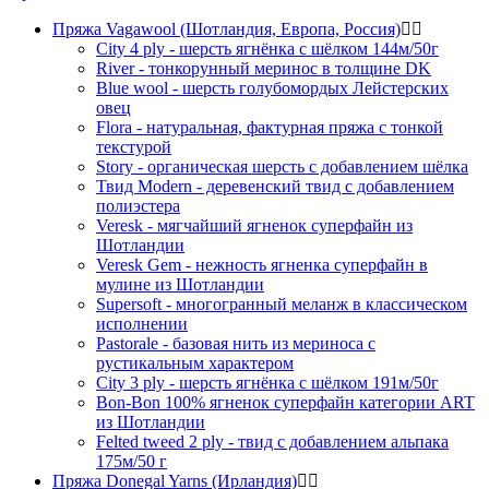
Пряжа Vagawool (Шотландия, Европа, Россия)
City 4 ply - шерсть ягнёнка с шёлком 144м/50г
River - тонкорунный меринос в толщине DK
Blue wool - шерсть голубомордых Лейстерских
овец
Flora - натуральная, фактурная пряжа с тонкой
текстурой
Story - органическая шерсть с добавлением шёлка
Твид Modern - деревенский твид с добавлением
полиэстера
Veresk - мягчайший ягненок суперфайн из
Шотландии
Veresk Gem - нежность ягненка суперфайн в
мулине из Шотландии
Supersoft - многогранный меланж в классическом
исполнении
Pastorale - базовая нить из мериноса с
рустикальным характером
City 3 ply - шерсть ягнёнка с шёлком 191м/50г
Bon-Bon 100% ягненок суперфайн категории ART
из Шотландии
Felted tweed 2 ply - твид с добавлением альпака
175м/50 г
Пряжа Donegal Yarns (Ирландия)