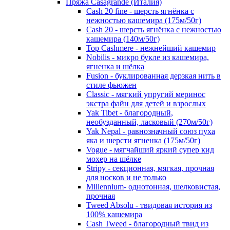
Пряжа Casagrande (Италия)
Cash 20 fine - шерсть ягнёнка с
нежностью кашемира (175м/50г)
Cash 20 - шерсть ягнёнка с нежностью
кашемира (140м/50г)
Top Cashmere - нежнейший кашемир
Nobilis - микро букле из кашемира,
ягненка и шёлка
Fusion - буклированная дерзкая нить в
стиле фьюжен
Classic - мягкий упругий меринос
экстра файн для детей и взрослых
Yak Tibet - благородный,
необузданный, ласковый (270м/50г)
Yak Nepal - равнозначный союз пуха
яка и шерсти ягненка (175м/50г)
Vogue - мягчайший яркий супер кид
мохер на шёлке
Stripy - секционная, мягкая, прочная
для носков и не только
Millennium- однотонная, шелковистая,
прочная
Tweed Absolu - твидовая история из
100% кашемира
Cash Tweed - благородный твид из