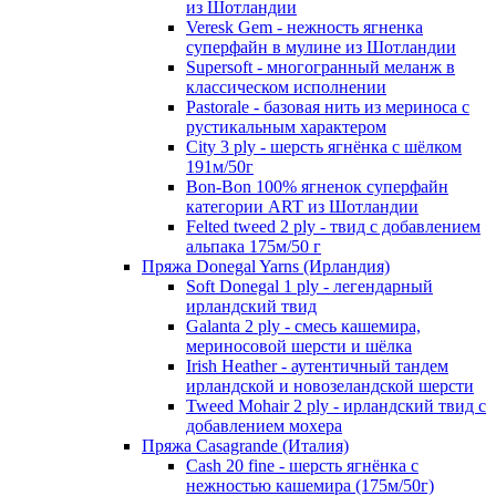
из Шотландии
Veresk Gem - нежность ягненка
суперфайн в мулине из Шотландии
Supersoft - многогранный меланж в
классическом исполнении
Pastorale - базовая нить из мериноса с
рустикальным характером
City 3 ply - шерсть ягнёнка с шёлком
191м/50г
Bon-Bon 100% ягненок суперфайн
категории ART из Шотландии
Felted tweed 2 ply - твид с добавлением
альпака 175м/50 г
Пряжа Donegal Yarns (Ирландия)
Soft Donegal 1 ply - легендарный
ирландский твид
Galanta 2 ply - смесь кашемира,
мериносовой шерсти и шёлка
Irish Heather - аутентичный тандем
ирландской и новозеландской шерсти
Tweed Mohair 2 ply - ирландский твид с
добавлением мохера
Пряжа Casagrande (Италия)
Cash 20 fine - шерсть ягнёнка с
нежностью кашемира (175м/50г)