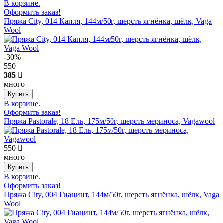
В корзине.
Оформить заказ!
Пряжа City, 014 Капля, 144м/50г, шерсть ягнёнка, шёлк, Vaga
Wool
-30%
550
385
много
В корзине.
Оформить заказ!
Пряжа Pastorale, 18 Ель, 175м/50г, шерсть мериноса, Vagawool
550
много
В корзине.
Оформить заказ!
Пряжа City, 004 Гиацинт, 144м/50г, шерсть ягнёнка, шёлк, Vaga
Wool