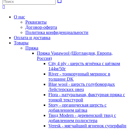
О нас
Реквизиты
Договор-оферта
Политика конфиденциальности
Оплата и доставка
Товары
Пряжа
Пряжа Vagawool (Шотландия, Европа,
Россия)
City 4 ply - шерсть ягнёнка с шёлком
144м/50г
River - тонкорунный меринос в
толщине DK
Blue wool - шерсть голубомордых
Лейстерских овец
Flora - натуральная, фактурная пряжа с
тонкой текстурой
Story - органическая шерсть с
добавлением шёлка
Твид Modern - деревенский твид с
добавлением полиэстера
Veresk - мягчайший ягненок суперфайн