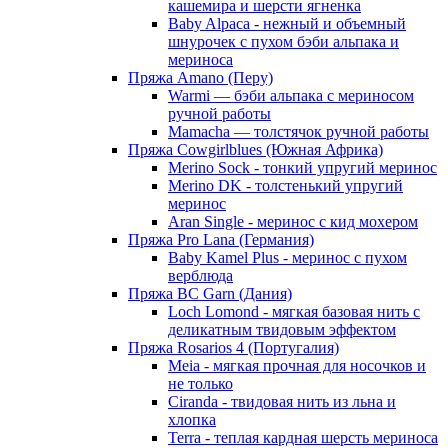
кашемира и шерсти ягненка
Baby Alpaca - нежный и объемный
шнурочек с пухом бэби альпака и
мериноса
Пряжа Amano (Перу)
Warmi — бэби альпака с мериносом
ручной работы
Mamacha — толстячок ручной работы
Пряжа Cowgirlblues (Южная Африка)
Merino Sock - тонкий упругий меринос
Merino DK - толстенький упругий
меринос
Aran Single - меринос с кид мохером
Пряжа Pro Lana (Германия)
Baby Kamel Plus - меринос с пухом
верблюда
Пряжа BC Garn (Дания)
Loch Lomond - мягкая базовая нить с
деликатным твидовым эффектом
Пряжа Rosarios 4 (Португалия)
Meia - мягкая прочная для носочков и
не только
Ciranda - твидовая нить из льна и
хлопка
Terra - теплая кардная шерсть мериноса