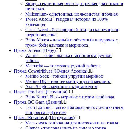
Stripy - секционная, мягкая, прочная для носков и
не только
Millennium- однотонная, шелковистая, прочная
Tweed Absolu - твидовая история из 100%
кашемира
Cash Tweed - благородный твид из кашемира и
шерсти ягненка
Baby Alpaca - нежный и объемный шнурочек с
пухом бэби альпака и мериноса
Пряжа Amano (Перу)
Warmi — бэби альпака с мериносом ручной
работы
Mamacha — толстячок ручной работы
Пряжа Cowgirlblues (Южная Африка)
Merino Sock - тонкий упругий меринос
Merino DK - толстенький упругий меринос
Aran Single - меринос с кид мохером
Пряжа Pro Lana (Германия)
Baby Kamel Plus - меринос с пухом верблюда
Пряжа BC Garn (Дания)
Loch Lomond - мягкая базовая нить с деликатным
твидовым эффектом
Пряжа Rosarios 4 (Португалия)
Meia - мягкая прочная для носочков и не только
Ciranda - твидовая нить из льна и хлопка