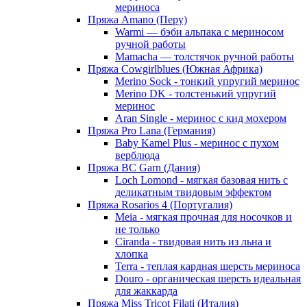
мериноса
Пряжа Amano (Перу)
Warmi — бэби альпака с мериносом
ручной работы
Mamacha — толстячок ручной работы
Пряжа Cowgirlblues (Южная Африка)
Merino Sock - тонкий упругий меринос
Merino DK - толстенький упругий
меринос
Aran Single - меринос с кид мохером
Пряжа Pro Lana (Германия)
Baby Kamel Plus - меринос с пухом
верблюда
Пряжа BC Garn (Дания)
Loch Lomond - мягкая базовая нить с
деликатным твидовым эффектом
Пряжа Rosarios 4 (Португалия)
Meia - мягкая прочная для носочков и
не только
Ciranda - твидовая нить из льна и
хлопка
Terra - теплая кардная шерсть мериноса
Douro - органическая шерсть идеальная
для жаккарда
Пряжа Miss Tricot Filati (Италия)