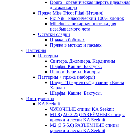
Douro - органическая шерсть идеальная
для жаккарда
Пряжа Miss Tricot Filati (Италия)
Pic-Nik - классический 100% хлопок
Milleluci - шикарная ниточка для
незабываемого лета
Остатки сладки
Пряжа в бобинах
Пряжа в мотках и пасмах
Паттерны
Паттерны
Свитера, Джемпера, Кардиганы
Шарфы. Кашне. Бактусы.
Шапки, Береты, Капоры
Паттерны + пряжа (наборы)
Пледы "Градиенты" дизайнер Елена
Харлап
Шарфы. Кашне. Бактусы.
Инструменты
KA Seeknit
ЧУЛОЧНЫЕ спицы KA Seeknit
М1.8 (2.0-3.25) РАЗЪЁМНЫЕ спицы
крючки и лески KA Seeknit
М2 (3.5-5.0) РАЗЪЁМНЫЕ спицы
крючки и лески KA Seeknit