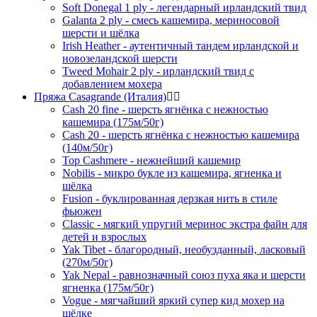
Soft Donegal 1 ply - легендарный ирландский твид
Galanta 2 ply - смесь кашемира, мериносовой
шерсти и шёлка
Irish Heather - аутентичный тандем ирландской и
новозеландской шерсти
Tweed Mohair 2 ply - ирландский твид с
добавлением мохера
Пряжа Casagrande (Италия)
Cash 20 fine - шерсть ягнёнка с нежностью
кашемира (175м/50г)
Cash 20 - шерсть ягнёнка с нежностью кашемира
(140м/50г)
Top Cashmere - нежнейший кашемир
Nobilis - микро букле из кашемира, ягненка и
шёлка
Fusion - буклированная дерзкая нить в стиле
фьюжен
Classic - мягкий упругий меринос экстра файн для
детей и взрослых
Yak Tibet - благородный, необузданный, ласковый
(270м/50г)
Yak Nepal - равнозначный союз пуха яка и шерсти
ягненка (175м/50г)
Vogue - мягчайший яркий супер кид мохер на
шёлке