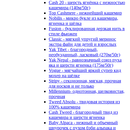
Cash 20 - шерсть ягнёнка с нежностью
кашемира (140м/50г)
Top Cashmere - нежнейший кашемир
Nobilis - микро букле из кашемира,
ягненка и шёлка
Fusion - буклированная дерзкая нить в
стиле фьюжен
Classic - мягкий упругий меринос
экстра файн для детей и взрослых
Yak Tibet - благородный,
необузданный, ласковый (270м/50г)
Yak Nepal - равнозначный союз пуха
яка и шерсти ягненка (175м/50г)
Vogue - мягчайший яркий супер кид
мохер на шёлке
Stripy - секционная, мягкая, прочная
для носков и не только
Millennium- однотонная, шелковистая,
прочная
Tweed Absolu - твидовая история из
100% кашемира
Cash Tweed - благородный твид из
кашемира и шерсти ягненка
Baby Alpaca - нежный и объемный
шнурочек с пухом бэби альпака и