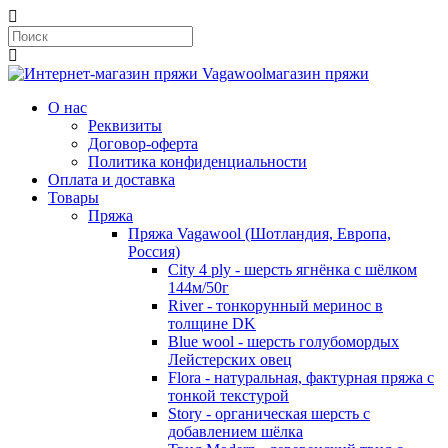
магазин пряжи
О нас
Реквизиты
Договор-оферта
Политика конфиденциальности
Оплата и доставка
Товары
Пряжа
Пряжа Vagawool (Шотландия, Европа,
Россия)
City 4 ply - шерсть ягнёнка с шёлком
144м/50г
River - тонкорунный меринос в
толщине DK
Blue wool - шерсть голубомордых
Лейстерских овец
Flora - натуральная, фактурная пряжа с
тонкой текстурой
Story - органическая шерсть с
добавлением шёлка