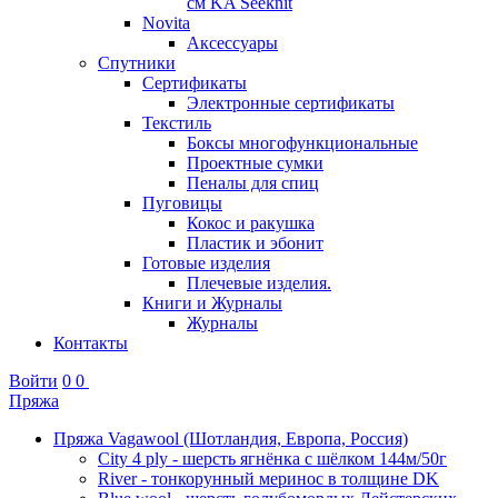
см KA Seeknit
Novita
Аксессуары
Спутники
Сертификаты
Электронные сертификаты
Текстиль
Боксы многофункциональные
Проектные сумки
Пеналы для спиц
Пуговицы
Кокос и ракушка
Пластик и эбонит
Готовые изделия
Плечевые изделия.
Книги и Журналы
Журналы
Контакты
Войти
0
0
Пряжа
Пряжа Vagawool (Шотландия, Европа, Россия)
City 4 ply - шерсть ягнёнка с шёлком 144м/50г
River - тонкорунный меринос в толщине DK