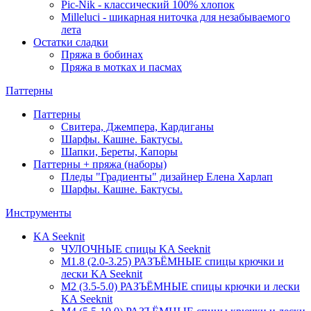
Pic-Nik - классический 100% хлопок
Milleluci - шикарная ниточка для незабываемого
лета
Остатки сладки
Пряжа в бобинах
Пряжа в мотках и пасмах
Паттерны
Паттерны
Свитера, Джемпера, Кардиганы
Шарфы. Кашне. Бактусы.
Шапки, Береты, Капоры
Паттерны + пряжа (наборы)
Пледы "Градиенты" дизайнер Елена Харлап
Шарфы. Кашне. Бактусы.
Инструменты
KA Seeknit
ЧУЛОЧНЫЕ спицы KA Seeknit
М1.8 (2.0-3.25) РАЗЪЁМНЫЕ спицы крючки и
лески KA Seeknit
М2 (3.5-5.0) РАЗЪЁМНЫЕ спицы крючки и лески
KA Seeknit