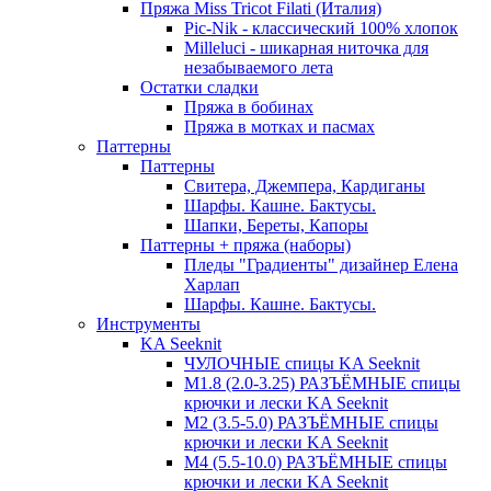
Пряжа Miss Tricot Filati (Италия)
Pic-Nik - классический 100% хлопок
Milleluci - шикарная ниточка для
незабываемого лета
Остатки сладки
Пряжа в бобинах
Пряжа в мотках и пасмах
Паттерны
Паттерны
Свитера, Джемпера, Кардиганы
Шарфы. Кашне. Бактусы.
Шапки, Береты, Капоры
Паттерны + пряжа (наборы)
Пледы "Градиенты" дизайнер Елена
Харлап
Шарфы. Кашне. Бактусы.
Инструменты
KA Seeknit
ЧУЛОЧНЫЕ спицы KA Seeknit
М1.8 (2.0-3.25) РАЗЪЁМНЫЕ спицы
крючки и лески KA Seeknit
М2 (3.5-5.0) РАЗЪЁМНЫЕ спицы
крючки и лески KA Seeknit
М4 (5.5-10.0) РАЗЪЁМНЫЕ спицы
крючки и лески KA Seeknit