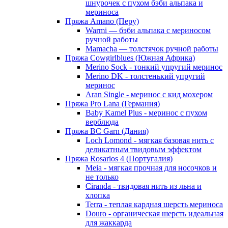
шнурочек с пухом бэби альпака и
мериноса
Пряжа Amano (Перу)
Warmi — бэби альпака с мериносом
ручной работы
Mamacha — толстячок ручной работы
Пряжа Cowgirlblues (Южная Африка)
Merino Sock - тонкий упругий меринос
Merino DK - толстенький упругий
меринос
Aran Single - меринос с кид мохером
Пряжа Pro Lana (Германия)
Baby Kamel Plus - меринос с пухом
верблюда
Пряжа BC Garn (Дания)
Loch Lomond - мягкая базовая нить с
деликатным твидовым эффектом
Пряжа Rosarios 4 (Португалия)
Meia - мягкая прочная для носочков и
не только
Ciranda - твидовая нить из льна и
хлопка
Terra - теплая кардная шерсть мериноса
Douro - органическая шерсть идеальная
для жаккарда