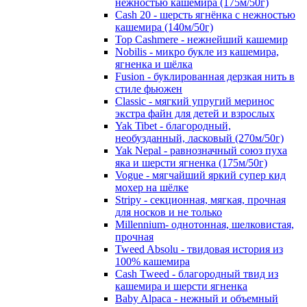
нежностью кашемира (175м/50г)
Cash 20 - шерсть ягнёнка с нежностью
кашемира (140м/50г)
Top Cashmere - нежнейший кашемир
Nobilis - микро букле из кашемира,
ягненка и шёлка
Fusion - буклированная дерзкая нить в
стиле фьюжен
Classic - мягкий упругий меринос
экстра файн для детей и взрослых
Yak Tibet - благородный,
необузданный, ласковый (270м/50г)
Yak Nepal - равнозначный союз пуха
яка и шерсти ягненка (175м/50г)
Vogue - мягчайший яркий супер кид
мохер на шёлке
Stripy - секционная, мягкая, прочная
для носков и не только
Millennium- однотонная, шелковистая,
прочная
Tweed Absolu - твидовая история из
100% кашемира
Cash Tweed - благородный твид из
кашемира и шерсти ягненка
Baby Alpaca - нежный и объемный