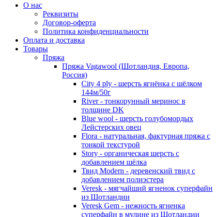
О нас
Реквизиты
Договор-оферта
Политика конфиденциальности
Оплата и доставка
Товары
Пряжа
Пряжа Vagawool (Шотландия, Европа,
Россия)
City 4 ply - шерсть ягнёнка с шёлком
144м/50г
River - тонкорунный меринос в
толщине DK
Blue wool - шерсть голубомордых
Лейстерских овец
Flora - натуральная, фактурная пряжа с
тонкой текстурой
Story - органическая шерсть с
добавлением шёлка
Твид Modern - деревенский твид с
добавлением полиэстера
Veresk - мягчайший ягненок суперфайн
из Шотландии
Veresk Gem - нежность ягненка
суперфайн в мулине из Шотландии