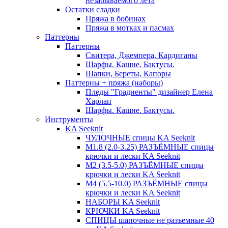
незабываемого лета
Остатки сладки
Пряжа в бобинах
Пряжа в мотках и пасмах
Паттерны
Паттерны
Свитера, Джемпера, Кардиганы
Шарфы. Кашне. Бактусы.
Шапки, Береты, Капоры
Паттерны + пряжа (наборы)
Пледы "Градиенты" дизайнер Елена
Харлап
Шарфы. Кашне. Бактусы.
Инструменты
KA Seeknit
ЧУЛОЧНЫЕ спицы KA Seeknit
М1.8 (2.0-3.25) РАЗЪЁМНЫЕ спицы
крючки и лески KA Seeknit
М2 (3.5-5.0) РАЗЪЁМНЫЕ спицы
крючки и лески KA Seeknit
М4 (5.5-10.0) РАЗЪЁМНЫЕ спицы
крючки и лески KA Seeknit
НАБОРЫ KA Seeknit
КРЮЧКИ KA Seeknit
СПИЦЫ шапочные не разъемные 40