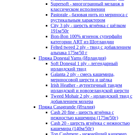
Supersoft - многогранный меланж в
классическом исполнении
Pastorale - базовая нить из мериноса с
рустикальным характером
City 3 ply - шерсть ягнёнка с шёлком
191м/50г
Bon-Bon 100% ягненок суперфайн
категории ART из Шотландии
Felted tweed 2 ply - твид с добавлением
альпака 175м/50 г
Пряжа Donegal Yarns (Ирландия)
Soft Donegal 1 ply - легендарный
ирландский твид
Galanta 2 ply - смесь кашемира,
мериносовой шерсти и шёлка
Irish Heather - аутентичный тандем
ирландской и новозеландской шерсти
Tweed Mohair 2 ply - ирландский твид с
добавлением мохера
Пряжа Casagrande (Италия)
Cash 20 fine - шерсть ягнёнка с
нежностью кашемира (175м/50г)
Cash 20 - шерсть ягнёнка с нежностью
кашемира (140м/50г)
Top Cashmere - нежнейший кашемир