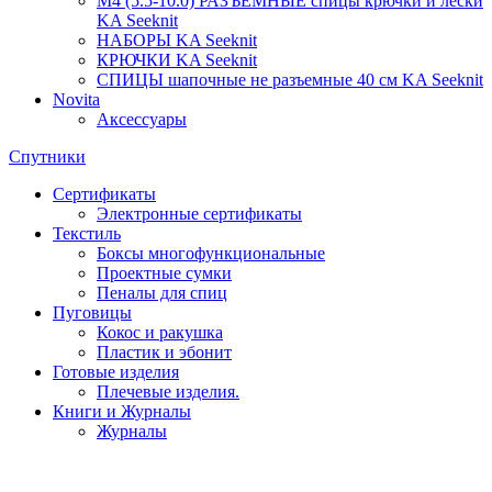
М4 (5.5-10.0) РАЗЪЁМНЫЕ спицы крючки и лески
KA Seeknit
НАБОРЫ KA Seeknit
КРЮЧКИ KA Seeknit
СПИЦЫ шапочные не разъемные 40 см KA Seeknit
Novita
Аксессуары
Спутники
Сертификаты
Электронные сертификаты
Текстиль
Боксы многофункциональные
Проектные сумки
Пеналы для спиц
Пуговицы
Кокос и ракушка
Пластик и эбонит
Готовые изделия
Плечевые изделия.
Книги и Журналы
Журналы