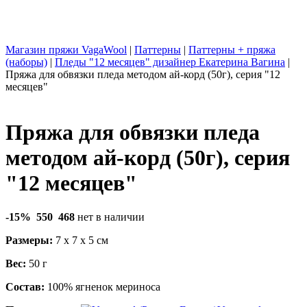
Магазин пряжи VagaWool
|
Паттерны
|
Паттерны + пряжа
(наборы)
|
Пледы "12 месяцев" дизайнер Екатерина Вагина
|
Пряжа для обвязки пледа методом ай-корд (50г), серия "12
месяцев"
Пряжа для обвязки пледа
методом ай-корд (50г), серия
"12 месяцев"
-15%
550
468
нет в наличии
Размеры:
7 x
7
x
5
cм
Вес:
50
г
Состав:
100% ягненок мериноса