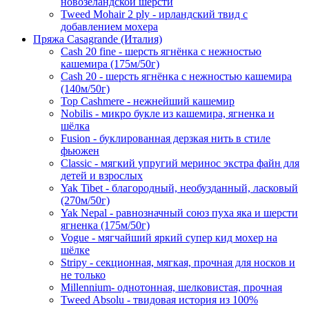
новозеландской шерсти
Tweed Mohair 2 ply - ирландский твид с
добавлением мохера
Пряжа Casagrande (Италия)
Cash 20 fine - шерсть ягнёнка с нежностью
кашемира (175м/50г)
Cash 20 - шерсть ягнёнка с нежностью кашемира
(140м/50г)
Top Cashmere - нежнейший кашемир
Nobilis - микро букле из кашемира, ягненка и
шёлка
Fusion - буклированная дерзкая нить в стиле
фьюжен
Classic - мягкий упругий меринос экстра файн для
детей и взрослых
Yak Tibet - благородный, необузданный, ласковый
(270м/50г)
Yak Nepal - равнозначный союз пуха яка и шерсти
ягненка (175м/50г)
Vogue - мягчайший яркий супер кид мохер на
шёлке
Stripy - секционная, мягкая, прочная для носков и
не только
Millennium- однотонная, шелковистая, прочная
Tweed Absolu - твидовая история из 100%