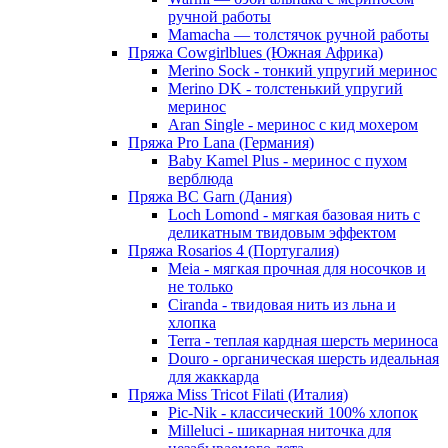
ручной работы
Mamacha — толстячок ручной работы
Пряжа Cowgirlblues (Южная Африка)
Merino Sock - тонкий упругий меринос
Merino DK - толстенький упругий
меринос
Aran Single - меринос с кид мохером
Пряжа Pro Lana (Германия)
Baby Kamel Plus - меринос с пухом
верблюда
Пряжа BC Garn (Дания)
Loch Lomond - мягкая базовая нить с
деликатным твидовым эффектом
Пряжа Rosarios 4 (Португалия)
Meia - мягкая прочная для носочков и
не только
Ciranda - твидовая нить из льна и
хлопка
Terra - теплая кардная шерсть мериноса
Douro - органическая шерсть идеальная
для жаккарда
Пряжа Miss Tricot Filati (Италия)
Pic-Nik - классический 100% хлопок
Milleluci - шикарная ниточка для