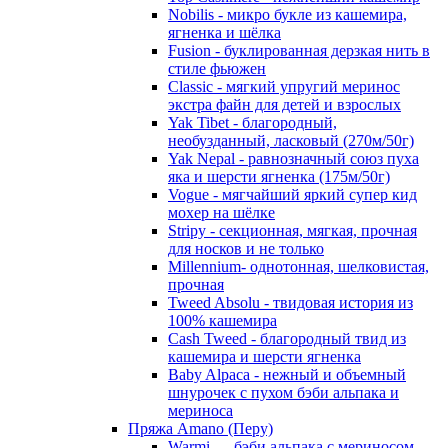
Nobilis - микро букле из кашемира,
ягненка и шёлка
Fusion - буклированная дерзкая нить в
стиле фьюжен
Classic - мягкий упругий меринос
экстра файн для детей и взрослых
Yak Tibet - благородный,
необузданный, ласковый (270м/50г)
Yak Nepal - равнозначный союз пуха
яка и шерсти ягненка (175м/50г)
Vogue - мягчайший яркий супер кид
мохер на шёлке
Stripy - секционная, мягкая, прочная
для носков и не только
Millennium- однотонная, шелковистая,
прочная
Tweed Absolu - твидовая история из
100% кашемира
Cash Tweed - благородный твид из
кашемира и шерсти ягненка
Baby Alpaca - нежный и объемный
шнурочек с пухом бэби альпака и
мериноса
Пряжа Amano (Перу)
Warmi — бэби альпака с мериносом