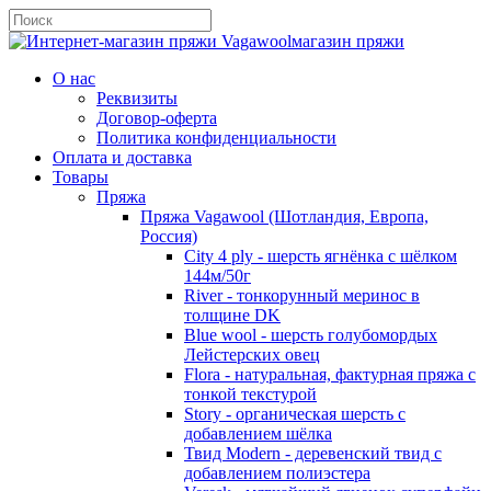
магазин пряжи
О нас
Реквизиты
Договор-оферта
Политика конфиденциальности
Оплата и доставка
Товары
Пряжа
Пряжа Vagawool (Шотландия, Европа,
Россия)
City 4 ply - шерсть ягнёнка с шёлком
144м/50г
River - тонкорунный меринос в
толщине DK
Blue wool - шерсть голубомордых
Лейстерских овец
Flora - натуральная, фактурная пряжа с
тонкой текстурой
Story - органическая шерсть с
добавлением шёлка
Твид Modern - деревенский твид с
добавлением полиэстера