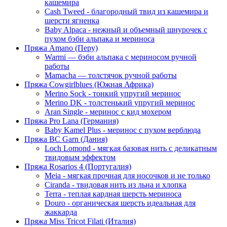
кашемира
Cash Tweed - благородный твид из кашемира и
шерсти ягненка
Baby Alpaca - нежный и объемный шнурочек с
пухом бэби альпака и мериноса
Пряжа Amano (Перу)
Warmi — бэби альпака с мериносом ручной
работы
Mamacha — толстячок ручной работы
Пряжа Cowgirlblues (Южная Африка)
Merino Sock - тонкий упругий меринос
Merino DK - толстенький упругий меринос
Aran Single - меринос с кид мохером
Пряжа Pro Lana (Германия)
Baby Kamel Plus - меринос с пухом верблюда
Пряжа BC Garn (Дания)
Loch Lomond - мягкая базовая нить с деликатным
твидовым эффектом
Пряжа Rosarios 4 (Португалия)
Meia - мягкая прочная для носочков и не только
Ciranda - твидовая нить из льна и хлопка
Terra - теплая кардная шерсть мериноса
Douro - органическая шерсть идеальная для
жаккарда
Пряжа Miss Tricot Filati (Италия)