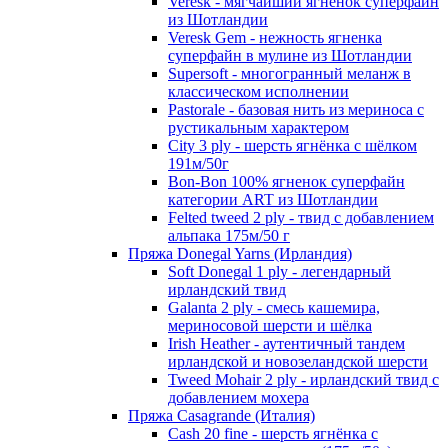
Veresk - мягчайший ягненок суперфайн
из Шотландии
Veresk Gem - нежность ягненка
суперфайн в мулине из Шотландии
Supersoft - многогранный меланж в
классическом исполнении
Pastorale - базовая нить из мериноса с
рустикальным характером
City 3 ply - шерсть ягнёнка с шёлком
191м/50г
Bon-Bon 100% ягненок суперфайн
категории ART из Шотландии
Felted tweed 2 ply - твид с добавлением
альпака 175м/50 г
Пряжа Donegal Yarns (Ирландия)
Soft Donegal 1 ply - легендарный
ирландский твид
Galanta 2 ply - смесь кашемира,
мериносовой шерсти и шёлка
Irish Heather - аутентичный тандем
ирландской и новозеландской шерсти
Tweed Mohair 2 ply - ирландский твид с
добавлением мохера
Пряжа Casagrande (Италия)
Cash 20 fine - шерсть ягнёнка с